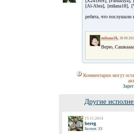
[X241HH], [Fantaziya], [r
[Al-Abra], [milana18
ребята, что послушали 
,
milana18
30.09.202
Верю, Сашкаааа
Комментарии могут оста
ак
Заре
Другие исполне
15.11.2014
bereg
Баллов: 33