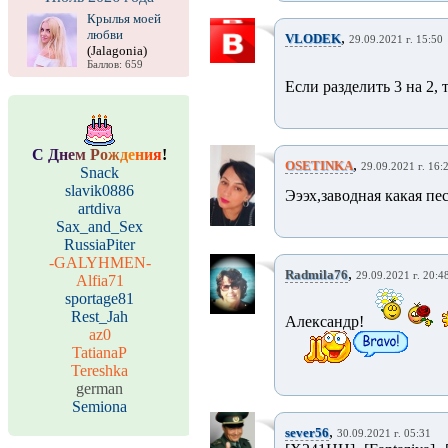
Крылья моей
любви
,
VLODEK
29.09.2021 г. 15:50
(Jalagonia)
Баллов: 659
Если разделить 3 на 2, т
С
Д
н
е
м
Р
о
ж
д
е
н
и
я
!
,
OSETINKA
29.09.2021 г. 16:
Snack
slavik0886
Эээх,заводная какая пе
artdiva
Sax_and_Sex
RussiaPiter
-GALYHMEN-
,
Radmila76
29.09.2021 г. 20:4
Alfia71
sportage81
Rest_Jah
Александр!
az0
TatianaP
Tereshka
german
Semiona
,
sever56
30.09.2021 г. 05:31