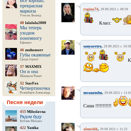
Все хорошо,
прекрасная
,
regina74
29.09.2021 г. 09:59
маркиза
Утесов Леонид
48
lalalala2000
Класс
Мы теперь
уходим
понемногу
Ефимыч
,
sanyaretro
29.09.2021 г. 10:5
46
muhomorr
Губы окаянные
Среда (трио)
К
37
MAXMIX
Он и она
Шакиров Ринат
32
StarFox
Четвертиночка
,
mranatolm
Розенбаум Александр
29.09.2021 г. 11:0
Песня недели
Саша !!!!!!!!!!!
455
Miloslavna
Рядом буду
Бублик Михаил
422
Yanika
,
alunchik
29.09.2021 г. 11:25