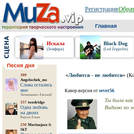
Регистрация
Обрат
Главная
Искала
Black Dog
(Земфира)
(Led Zeppelin)
Песня дня
«
Любится - не любится
» (К
399
Angelochek_ms
Слова остались
мне
Кавер-версия от
sever56
Литвинкович Евгений
Ты была как
357
twodridge
Видимо по э
Одна любовь
на двоих
Карпук Елена
250
Marinajazz
&
SkT