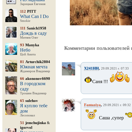
Зарицкая Евгения
112
PITT
What Can I Do
Smokie
111
Sanich1958
Дождь в саду
Митяев Олег
93
Manyka
Комментарии пользователей 
Небо
Цой Анита
81
Arturchik2804
Южная мечта
,
X241HH
29.09.2021 г. 07:33
Ждамиров Владимир
66
akononov6690
Саня !!!
В городском
саду
Трошин Владимир
65
sulehov
,
Fantaziya
Я куплю тебе
29.09.2021 г. 09:32
дом
Лесоповал
Саша ,супер
51
jemchujinka
&
igorvol