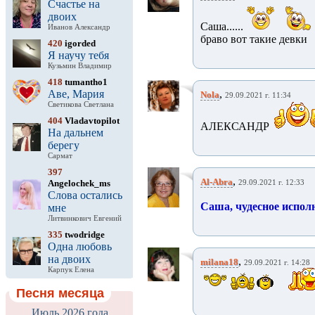
Счастье на
двоих
Саша......
Иванов Александр
браво вот такие девки
420
igorded
Я научу тебя
Кузьмин Владимир
418
tumantho1
Аве, Мария
,
Nola
29.09.2021 г. 11:34
Светикова Светлана
404
Vladavtopilot
АЛЕКСАНДР
На дальнем
берегу
Сармат
397
,
Al-Abra
Angelochek_ms
29.09.2021 г. 12:33
Слова остались
Саша, чудесное исполн
мне
Литвинкович Евгений
335
twodridge
Одна любовь
на двоих
,
milana18
29.09.2021 г. 14:28
Карпук Елена
Песня месяца
Июль 2026 года