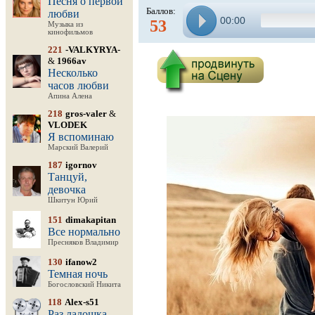
Песня о первой
Баллов:
любви
00:00
53
Музыка из
кинофильмов
221
-VALKYRYA-
&
1966av
Несколько
часов любви
Апина Алена
218
gros-valer
&
VLODEK
Я вспоминаю
Марский Валерий
187
igornov
Танцуй,
девочка
Шкитун Юрий
151
dimakapitan
Все нормально
Пресняков Владимир
130
ifanow2
Темная ночь
Богословский Никита
118
Alex-s51
Раз ладошка