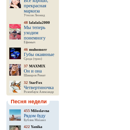
Все хорошо,
прекрасная
маркиза
Утесов Леонид
48
lalalala2000
Мы теперь
уходим
понемногу
Ефимыч
46
muhomorr
Губы окаянные
Среда (трио)
37
MAXMIX
Он и она
Шакиров Ринат
32
StarFox
Четвертиночка
Розенбаум Александр
Песня недели
455
Miloslavna
Рядом буду
Бублик Михаил
422
Yanika