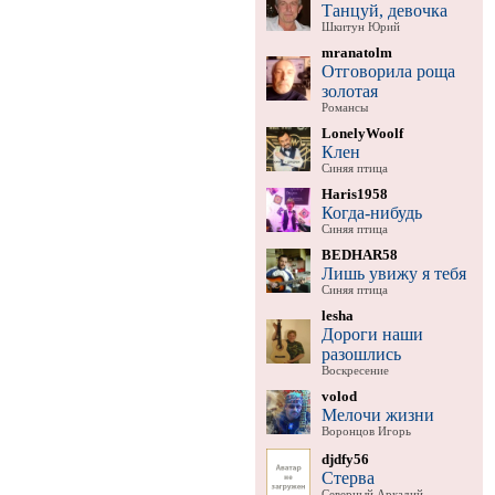
Танцуй, девочка
Шкитун Юрий
mranatolm
Отговорила роща
золотая
Романсы
LonelyWoolf
Клен
Синяя птица
Haris1958
Когда-нибудь
Синяя птица
BEDHAR58
Лишь увижу я тебя
Синяя птица
lesha
Дороги наши
разошлись
Воскресение
volod
Мелочи жизни
Воронцов Игорь
djdfy56
Стерва
Северный Аркадий