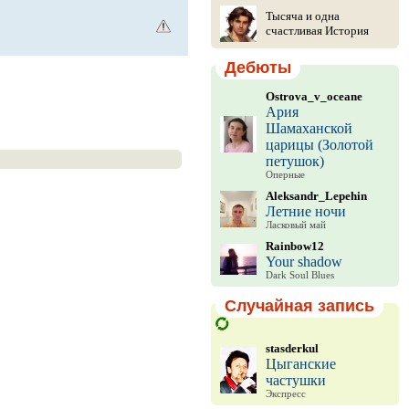
Тысяча и одна
счастливая История
Дебюты
Ostrova_v_oceane
Ария
Шамаханской
царицы (Золотой
петушок)
Оперные
Aleksandr_Lepehin
Летние ночи
Ласковый май
Rainbow12
Your shadow
Dark Soul Blues
Случайная запись
stasderkul
Цыганские
частушки
Экспресс