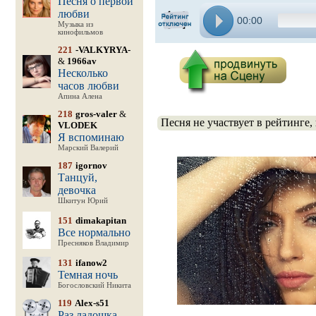
Песня о первой
любви
00:00
Музыка из
кинофильмов
221
-VALKYRYA-
&
1966av
Несколько
часов любви
Апина Алена
218
gros-valer
&
Песня не участвует в рейтинге,
VLODEK
Я вспоминаю
Марский Валерий
187
igornov
Танцуй,
девочка
Шкитун Юрий
151
dimakapitan
Все нормально
Пресняков Владимир
131
ifanow2
Темная ночь
Богословский Никита
119
Alex-s51
Раз ладошка