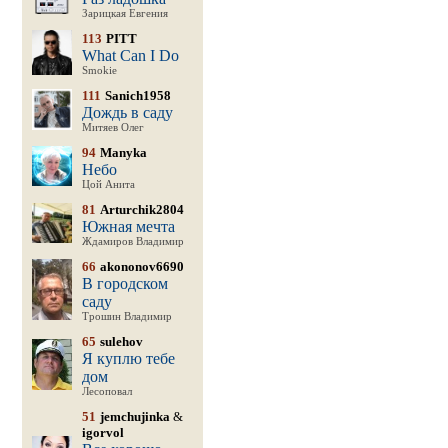
Зарицкая Евгения
113
PITT
What Can I Do
Smokie
111
Sanich1958
Дождь в саду
Митяев Олег
94
Manyka
Небо
Цой Анита
81
Arturchik2804
Южная мечта
Ждамиров Владимир
66
akononov6690
В городском
саду
Трошин Владимир
65
sulehov
Я куплю тебе
дом
Лесоповал
51
jemchujinka
&
igorvol