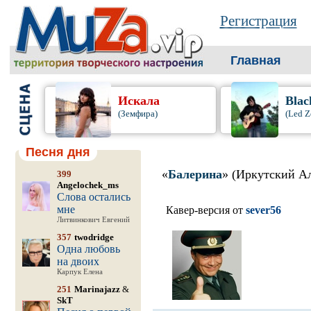
Регистрация
Главная
Искала
Blac
(Земфира)
(Led Z
Песня дня
«
Балерина
» (Иркутский А
399
Angelochek_ms
Слова остались
мне
Кавер-версия от
sever56
Литвинкович Евгений
357
twodridge
Одна любовь
на двоих
Карпук Елена
251
Marinajazz
&
SkT