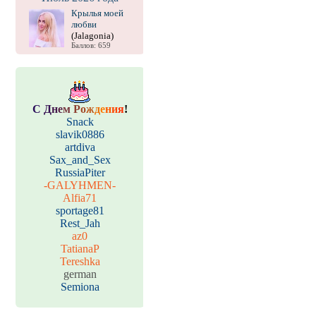
Крылья моей
любви
(Jalagonia)
Баллов: 659
С
Д
н
е
м
Р
о
ж
д
е
н
и
я
!
Snack
slavik0886
artdiva
Sax_and_Sex
RussiaPiter
-GALYHMEN-
Alfia71
sportage81
Rest_Jah
az0
TatianaP
Tereshka
german
Semiona