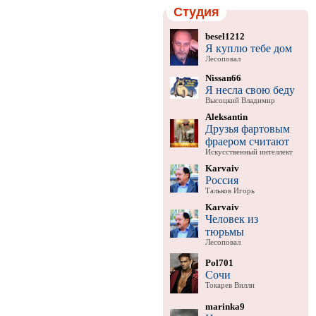
Студия
besel1212
Я куплю тебе дом
Лесоповал
Nissan66
Я несла свою беду
Высоцкий Владимир
Aleksantin
Друзья фартовым
фраером считают
Искусственный интеллект
Karvaiv
Россия
Тальков Игорь
Karvaiv
Человек из
тюрьмы
Лесоповал
Pol701
Сочи
Токарев Вилли
marinka9