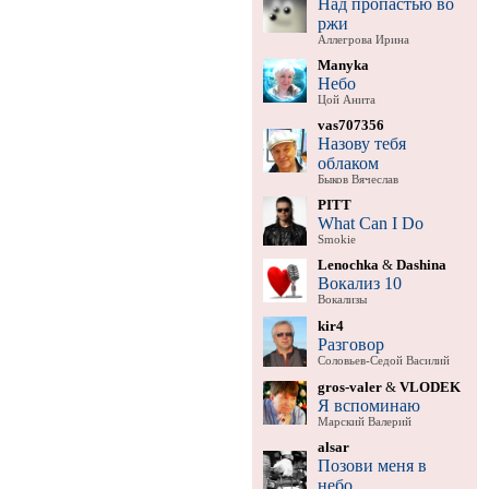
Над пропастью во
ржи
Аллегрова Ирина
Manyka
Небо
Цой Анита
vas707356
Назову тебя
облаком
Быков Вячеслав
PITT
What Can I Do
Smokie
Lenochka
&
Dashina
Вокализ 10
Вокализы
kir4
Разговор
Соловьев-Седой Василий
gros-valer
&
VLODEK
Я вспоминаю
Марский Валерий
alsar
Позови меня в
небо