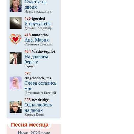
Счастье на
двоих
Иванов Александр
420
igorded
Я научу тебя
Кузьмин Владимир
418
tumantho1
Аве, Мария
Светикова Светлана
404
Vladavtopilot
На дальнем
берегу
Сармат
397
Angelochek_ms
Слова остались
мне
Литвинкович Евгений
335
twodridge
Одна любовь
на двоих
Карпук Елена
Песня месяца
Июль 2026 года