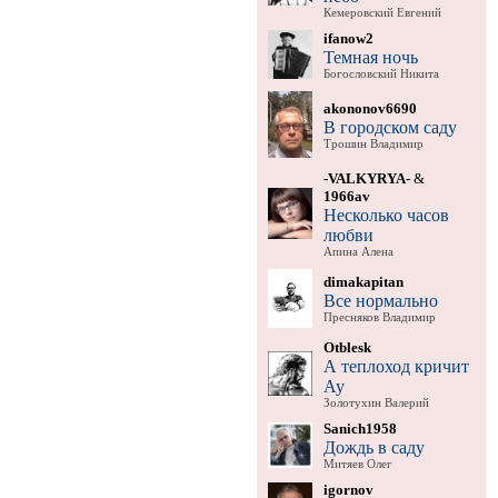
Кемеровский Евгений
ifanow2
Темная ночь
Богословский Никита
akononov6690
В городском саду
Трошин Владимир
-VALKYRYA-
&
1966av
Несколько часов
любви
Апина Алена
dimakapitan
Все нормально
Пресняков Владимир
Otblesk
А теплоход кричит
Ау
Золотухин Валерий
Sanich1958
Дождь в саду
Митяев Олег
igornov