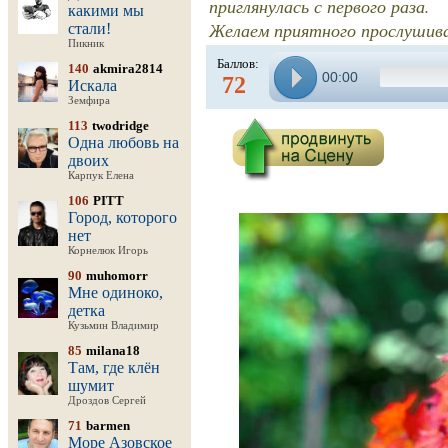
приглянулась с первого раза.
какими мы
Желаем приятного прослушиван
стали!
Пикник
Баллов:
140
akmira2814
00:00
72
Искала
Земфира
113
twodridge
Одна любовь на
двоих
Карпук Елена
106
PITT
Город, которого
нет
Корнелюк Игорь
90
muhomorr
Мне одиноко,
детка
Кузьмин Владимир
85
milana18
Там, где клён
шумит
Дроздов Сергей
71
barmen
Море Азовское