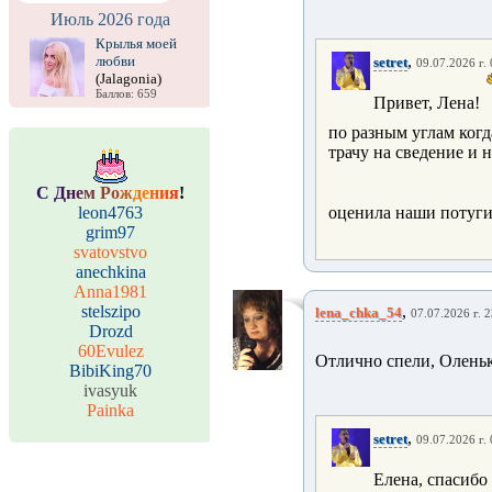
Июль 2026 года
Крылья моей
,
любви
setret
09.07.2026 г.
(Jalagonia)
Баллов: 659
Привет, Лена!
по разным углам когд
трачу на сведение и 
С
Д
н
е
м
Р
о
ж
д
е
н
и
я
!
leon4763
оценила наши потуги
grim97
svatovstvo
anechkina
Anna1981
stelszipo
,
lena_chka_54
07.07.2026 г. 
Drozd
60Evulez
Отлично спели, Олень
BibiKing70
ivasyuk
Painka
,
setret
09.07.2026 г.
Елена, спасибо