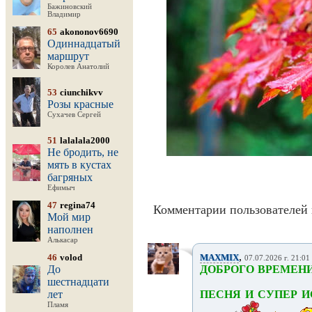
Бажиновский
Владимир
65
akononov6690
Одиннадцатый
маршрут
Королев Анатолий
53
ciunchikvv
Розы красные
Сухачев Сергей
51
lalalala2000
Не бродить, не
мять в кустах
багряных
Ефимыч
47
regina74
Комментарии пользователей 
Мой мир
наполнен
Алькасар
,
46
volod
MAXMIX
07.07.2026 г. 21:01
До
ДОБРОГО ВРЕМЕН
шестнадцати
лет
ПЕСНЯ И СУПЕР 
Пламя