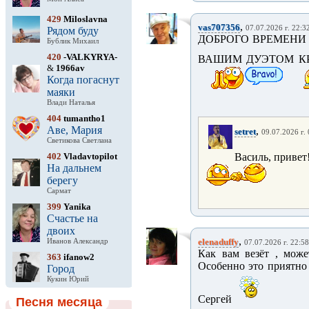
429
Miloslavna
,
vas707356
07.07.2026 г. 22:3
Рядом буду
ДОБРОГО ВРЕМЕНИ
Бублик Михаил
420
-VALKYRYA-
ВАШИМ ДУЭТОМ КРА
&
1966av
Когда погаснут
маяки
Влади Наталья
404
tumantho1
Аве, Мария
,
setret
09.07.2026 г.
Светикова Светлана
402
Vladavtopilot
Василь, привет
На дальнем
берегу
Сармат
399
Yanika
Счастье на
двоих
,
elenaduffy
Иванов Александр
07.07.2026 г. 22:58
Как вам везёт , може
363
ifanow2
Особенно это приятно 
Город
Кукин Юрий
Сергей
Песня месяца