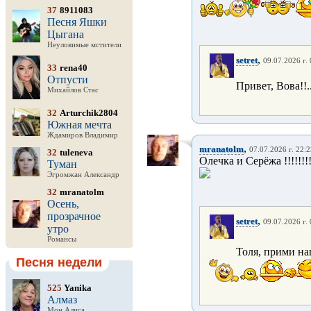
37
8911083
Песня Яшки
Цыгана
Неуловимые мстители
,
setret
09.07.2026 г.
33
rena40
Отпусти
Привет, Вова!!.
Михайлов Стас
32
Arturchik2804
Южная мечта
Ждамиров Владимир
,
mranatolm
07.07.2026 г. 22:
32
tuleneva
Олечка и Серёжа !!!!!!!!
Туман
Эгромжан Александр
32
mranatolm
Осень,
прозрачное
,
setret
09.07.2026 г.
утро
Романсы
Толя, прими н
Песня недели
525
Yanika
Алмаз
Мон Алиса