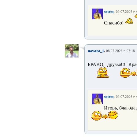
,
setret
09.07.2026 г.
Спасибо!
,
navara_i
08.07.2026 г. 07:18
БРАВО, друзья!!! Кр
,
setret
09.07.2026 г.
Игорь, благодар