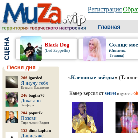
Регистрация
Обрат
Главная
Black Dog
Солнце мо
(Led Zeppelin)
(Овсиенко
Татьяна)
Песня дня
«
Кленовые звёзды
» (Таюше
266
igorded
Я научу тебя
Кузьмин Владимир
Кавер-версия от
setret
ol
в дуэте c
246
bagira70
Доказано
Земфира
204
popurik
Позови
Тирольский Вадим
152
dimakapitan
Дивись же,