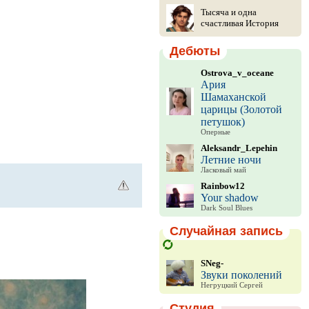
Тысяча и одна
счастливая История
Дебюты
Ostrova_v_oceane
Ария
Шамаханской
царицы (Золотой
петушок)
Оперные
Aleksandr_Lepehin
Летние ночи
Ласковый май
Rainbow12
Your shadow
Dark Soul Blues
Случайная запись
SNeg-
Звуки поколений
Негруцкий Сергей
Студия