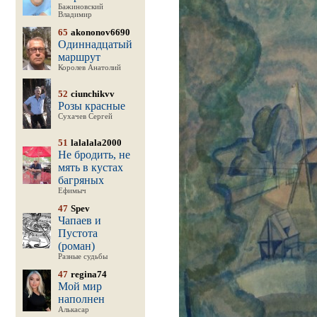
Бажиновский
Владимир
65
akononov6690
Одиннадцатый
маршрут
Королев Анатолий
52
ciunchikvv
Розы красные
Сухачев Сергей
51
lalalala2000
Не бродить, не
мять в кустах
багряных
Ефимыч
47
Spev
Чапаев и
Пустота
(роман)
Разные судьбы
47
regina74
Мой мир
наполнен
Алькасар