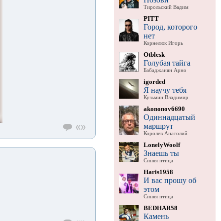
Тирольский Вадим
PITT
Город, которого
нет
Корнелюк Игорь
Otblesk
Голубая тайга
Бабаджанян Арно
igorded
Я научу тебя
Кузьмин Владимир
akononov6690
Одиннадцатый
маршрут
Королев Анатолий
LonelyWoolf
Знаешь ты
Синяя птица
Haris1958
И вас прошу об
этом
Синяя птица
BEDHAR58
Камень