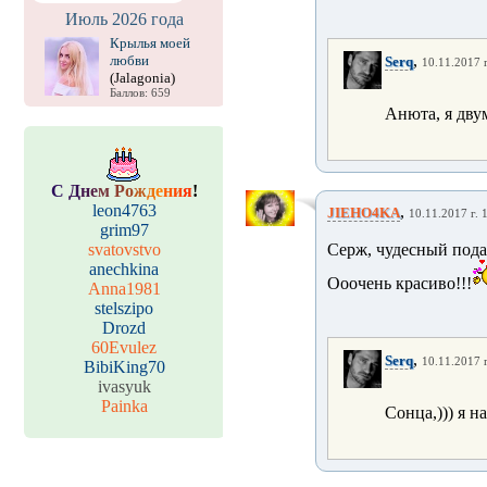
Июль 2026 года
Крылья моей
,
любви
Serq
10.11.2017 г
(Jalagonia)
Баллов: 659
Анюта, я дву
С
Д
н
е
м
Р
о
ж
д
е
н
и
я
!
leon4763
,
JIEHO4KA
10.11.2017 г. 
grim97
svatovstvo
Серж, чудесный пода
anechkina
Ооочень красиво!!!
Anna1981
stelszipo
Drozd
60Evulez
,
Serq
10.11.2017 г
BibiKing70
ivasyuk
Painka
Сонца,))) я н