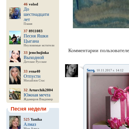
46
volod
До
шестнадцати
лет
Пламя
37
8911083
Песня Яшки
Цыгана
Неуловимые мстители
Комментарии пользователе
33
jemchujinka
Выходной
Детские Русские
,
Serq
10.11.2017 г. 14:12
33
rena40
Отпусти
Михайлов Стас
32
Arturchik2804
Южная мечта
Ждамиров Владимир
Песня недели
525
Yanika
Алмаз
Мон Алиса