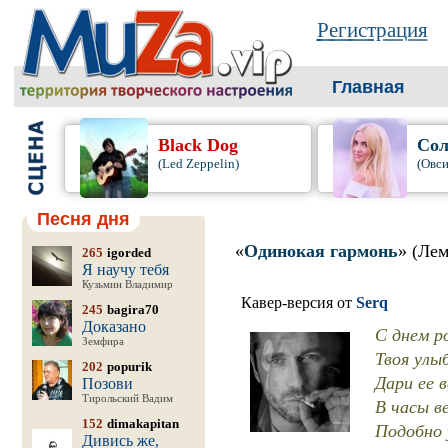
Регистрация
Главная
Black Dog
Сол
(Led Zeppelin)
(Овси
Песня дня
«
Одинокая гармонь
» (Ле
265
igorded
Я научу тебя
Кузьмин Владимир
Кавер-версия от
Serq
245
bagira70
Доказано
С днем р
Земфира
Твоя улыб
202
popurik
Дари ее в
Позови
Тирольский Вадим
В часы ве
152
dimakapitan
Подобно 
Дивись же,