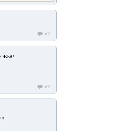
ОВЬЯ!
!!