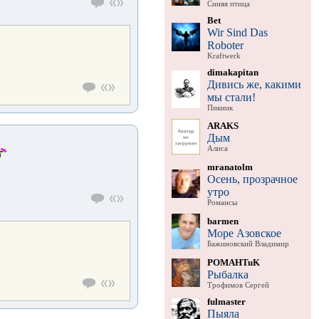
Синяя птица
Bet
Wir Sind Das
Roboter
Kraftwerk
dimakapitan
Дивись же, какими
мы стали!
Пикник
ARAKS
Дым
Алиса
mranatolm
Осень, прозрачное
утро
Романсы
barmen
Море Азовское
Бажиновский Владимир
POMAHTuK
Рыбалка
Трофимов Сергей
fulmaster
Пыяла