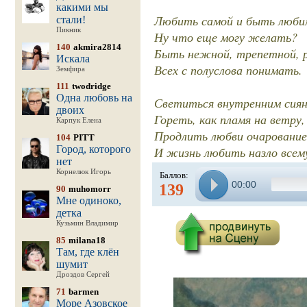
какими мы
Любить самой и быть люби
стали!
Пикник
Ну что еще могу желать?
140
akmira2814
Быть нежной, трепетной, 
Искала
Всех с полуслова понимать.
Земфира
111
twodridge
Одна любовь на
Светиться внутренним сиян
двоих
Гореть, как пламя на ветру,
Карпук Елена
Продлить любви очарование
104
PITT
Город, которого
И жизнь любить назло всем
нет
Корнелюк Игорь
Баллов:
00:00
139
90
muhomorr
Мне одиноко,
детка
Кузьмин Владимир
85
milana18
Там, где клён
шумит
Дроздов Сергей
71
barmen
Море Азовское