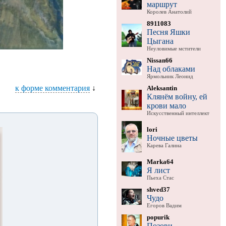
маршрут
Королев Анатолий
8911083
Песня Яшки
Цыгана
Неуловимые мстители
Nissan66
Над облаками
Ярмольник Леонид
к форме комментария
↓
Aleksantin
Клянём войну, ей
крови мало
Искусственный интеллект
lori
Ночные цветы
Карева Галина
Marka64
Я лист
Пьеха Стас
shved37
Чудо
Егоров Вадим
popurik
Позови