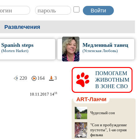
Развлечения
Spanish steps
Медленный танец
(Morten Harket)
(Успенская Любовь)
ПОМОГАЕМ
220
164
3
ЖИВОТНЫМ
В ЗОНЕ СВО
11
10.11.2017 14
ART-Ланчи
Чудесный сон
"Сон и пробуждение
пустоты", 1-ая серия
фильма