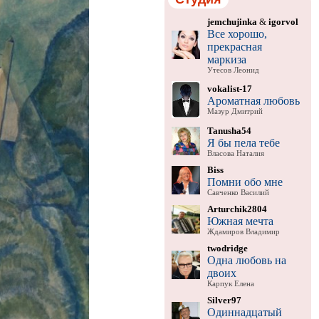
jemchujinka
&
igorvol
Все хорошо,
прекрасная
маркиза
Утесов Леонид
vokalist-17
Ароматная любовь
Мазур Дмитрий
Tanusha54
Я бы пела тебе
Власова Наталия
Biss
Помни обо мне
Савченко Василий
Arturchik2804
Южная мечта
Ждамиров Владимир
twodridge
Одна любовь на
двоих
Карпук Елена
Silver97
Одиннадцатый