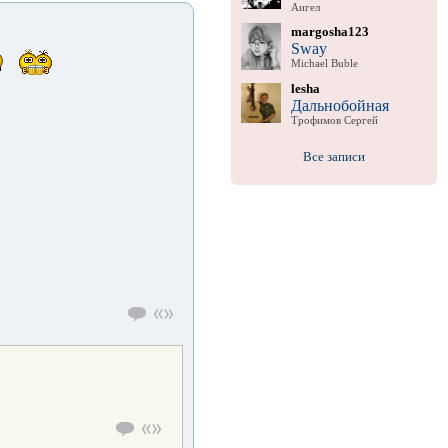
Аигел
margosha123
Sway
Michael Buble
lesha
Дальнобойная
Трофимов Сергей
Все записи