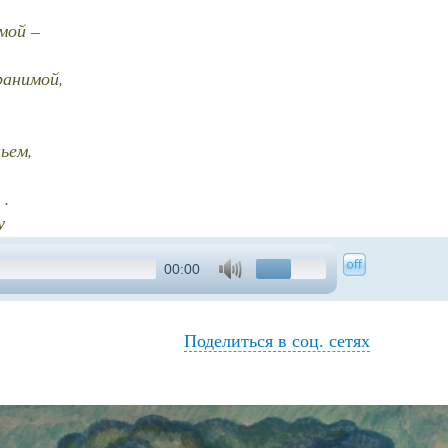
мой –
ранимой,
ьем,
 .
у
00:00
Поделиться в соц. сетях