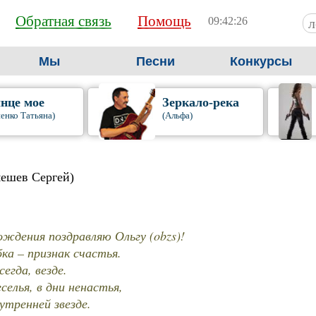
Обратная связь
Помощь
09:42:28
Мы
Песни
Конкурсы
нце мое
Зеркало-река
енко Татьяна)
(Альфа)
мешев Сергей)
ождения поздравляю Ольгу (obzs)!
ка – признак счастья.
сегда, везде.
селья, в дни ненастья,
утренней звезде.