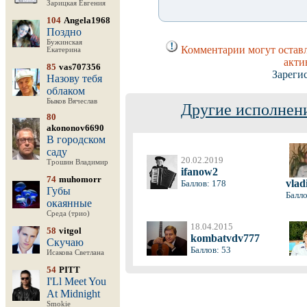
Зарицкая Евгения
104
Angela1968
Поздно
Бужинская
Комментарии могут оставл
Екатерина
акти
85
vas707356
Зареги
Назову тебя
облаком
Быков Вячеслав
Другие исполнени
80
akononov6690
В городском
саду
20.02.2019
Трошин Владимир
ifanow2
74
muhomorr
vlad
Баллов: 178
Губы
Балло
окаянные
Среда (трио)
18.04.2015
58
vitgol
kombatvdv777
Скучаю
Баллов: 53
Исакова Светлана
54
PITT
I'Ll Meet You
At Midnight
Smokie