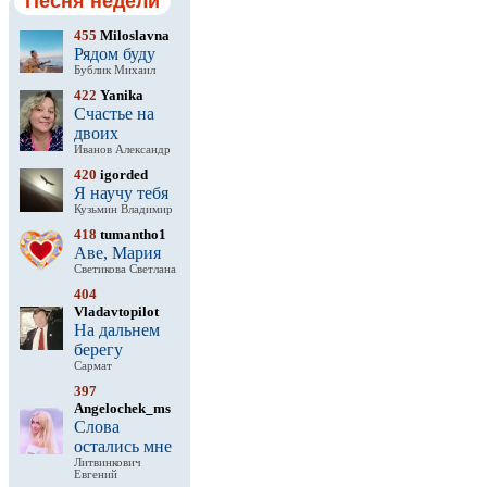
Песня недели
455
Miloslavna
Рядом буду
Бублик Михаил
422
Yanika
Счастье на
двоих
Иванов Александр
420
igorded
Я научу тебя
Кузьмин Владимир
418
tumantho1
Аве, Мария
Светикова Светлана
404
Vladavtopilot
На дальнем
берегу
Сармат
397
Angelochek_ms
Слова
остались мне
Литвинкович
Евгений