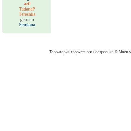
az0
TatianaP
Tereshka
german
Semiona
Территория творческого настроения © Muza.vi