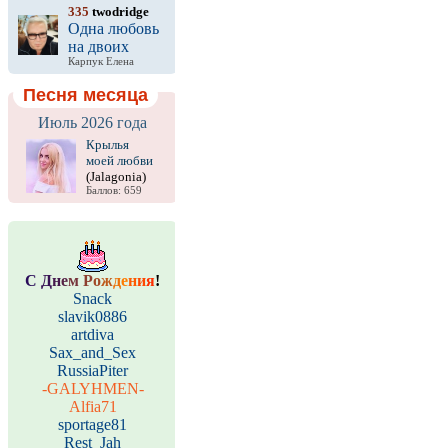
335
twodridge
Одна любовь
на двоих
Карпук Елена
Песня месяца
Июль 2026 года
Крылья
моей любви
(Jalagonia)
Баллов: 659
С
Д
н
е
м
Р
о
ж
д
е
н
и
я
!
Snack
slavik0886
artdiva
Sax_and_Sex
RussiaPiter
-GALYHMEN-
Alfia71
sportage81
Rest_Jah