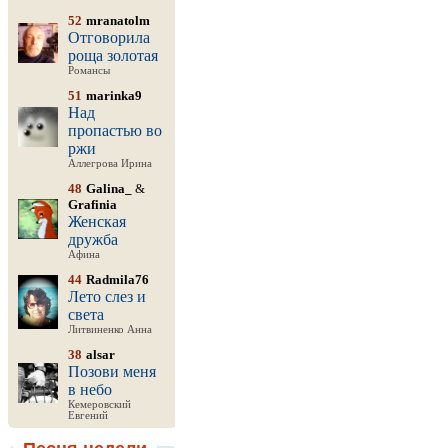
52
mranatolm
Отговорила
роща золотая
Романсы
51
marinka9
Над
пропастью во
ржи
Аллегрова Ирина
48
Galina_
&
Grafinia
Женская
дружба
Афина
44
Radmila76
Лето слез и
света
Литвиненко Анна
38
alsar
Позови меня
в небо
Кемеровский
Евгений