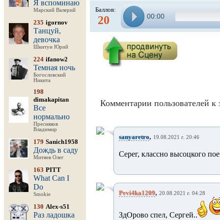
Я вспоминаю
Баллов:
Марский Валерий
00:00
20
235
igornov
Танцуй,
девочка
Шкитун Юрий
224
ifanow2
Темная ночь
Богословский
Никита
198
dimakapitan
Комментарии пользователей к 
Все
нормально
Пресняков
Владимир
,
sanyaretro
19.08.2021 г. 20:46
179
Sanich1958
Дождь в саду
Серег, классно высоцкого по
Митяев Олег
163
PITT
What Can I
Do
,
Pevi4ka1209
20.08.2021 г. 04:28
Smokie
130
Alex-s51
Раз ладошка
ЗдОрово спел, Сергей..