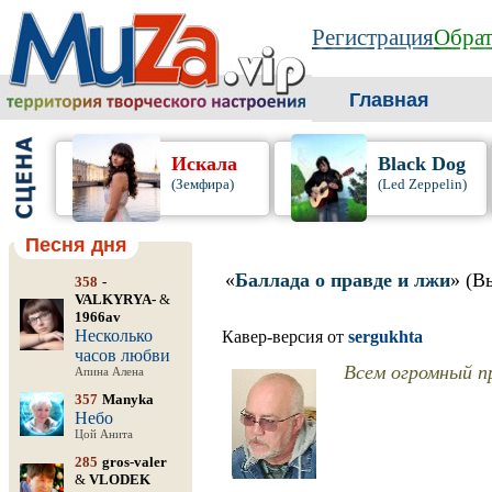
Регистрация
Обрат
Главная
Искала
Black Dog
(Земфира)
(Led Zeppelin)
Песня дня
«
Баллада о правде и лжи
» (В
358
-
VALKYRYA-
&
1966av
Несколько
Кавер-версия от
sergukhta
часов любви
Всем огромный п
Апина Алена
357
Manyka
Небо
Цой Анита
285
gros-valer
&
VLODEK