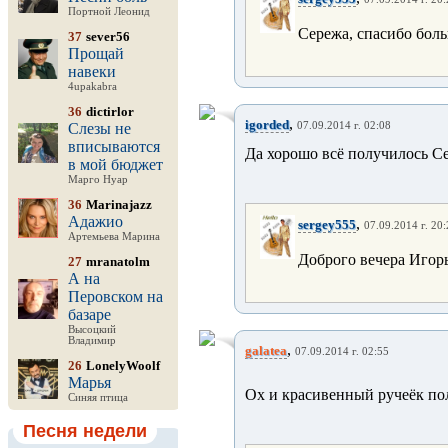
Портной Леонид
Сережа, спасибо боль
37
sever56
Прощай
навеки
4upakabra
36
dictirlor
,
igorded
Слезы не
07.09.2014 г. 02:08
вписываются
Да хорошо всё получилось С
в мой бюджет
Марго Нуар
36
Marinajazz
Адажио
,
sergey555
07.09.2014 г. 20
Артемьева Марина
Доброго вечера Игор
27
mranatolm
А на
Перовском на
базаре
Высоцкий
Владимир
,
galatea
07.09.2014 г. 02:55
26
LonelyWoolf
Марья
Ох и красивенный ручеёк полу
Синяя птица
Песня недели