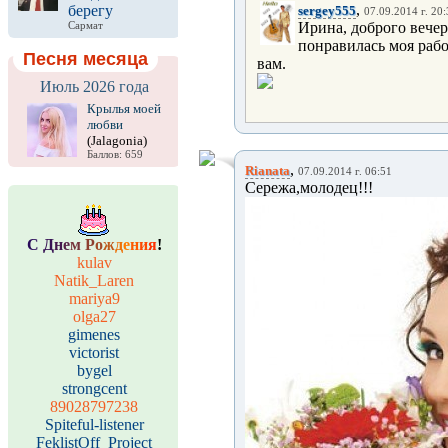
,
берегу
sergey555
07.09.2014 г. 20
Ирина, доброго вечер
Сармат
понравилась моя рабо
Песня месяца
вам.
Июль 2026 года
Крылья моей
любви
(Jalagonia)
Баллов: 659
,
Rianata
07.09.2014 г. 06:51
Сережа,молодец!!!
С
Д
н
е
м
Р
о
ж
д
е
н
и
я
!
kulav
Natik_Laren
mariya9
olga27
gimenes
victorist
bygel
strongcent
89028797238
Spiteful-listener
FeklistOff_Project