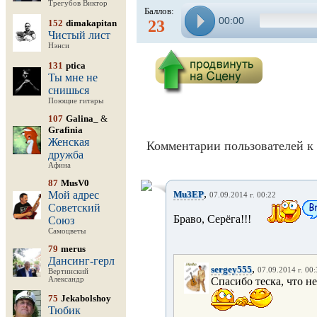
Трегубов Виктор
Баллов:
00:00
23
152
dimakapitan
Чистый лист
Нэнси
131
ptica
Ты мне не
снишься
Поющие гитары
107
Galina_
&
Grafinia
Женская
Комментарии пользователей к 
дружба
Афина
87
MusV0
,
Мой адрес
Mu3EP
07.09.2014 г. 00:22
Советский
Браво, Серёга!!!
Союз
Самоцветы
79
merus
Дансинг-герл
,
sergey555
07.09.2014 г. 00
Вертинский
Александр
Спасибо теска, что н
75
Jekabolshoy
Тюбик