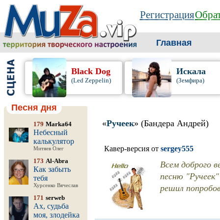
Регистрация
Обрат
Главная
Black Dog
Искала
(Led Zeppelin)
(Земфира)
Песня дня
«
Ручеек
» (Бандера Андрей)
179
Marka64
Небесный
калькулятор
Кавер-версия от
sergey555
Митяев Олег
173
Al-Abra
Всем доброго в
Как забыть
песню "Ручеек"
тебя
решил попробов
Хурсенко Вячеслав
171
serweb
Ах, судьба
моя, злодейка