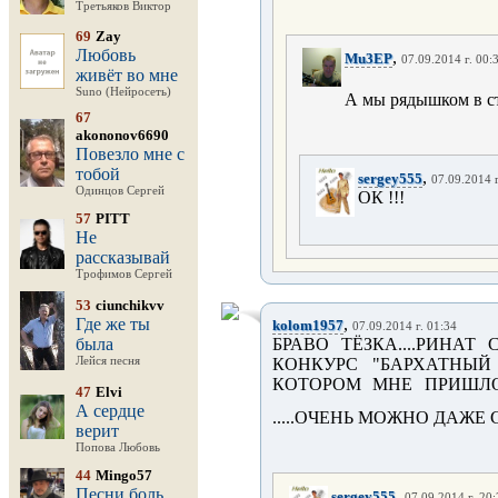
Третьяков Виктор
69
Zay
Любовь
,
Mu3EP
07.09.2014 г. 00:
живёт во мне
Suno (Нейросеть)
А мы рядышком в ст
67
akononov6690
Повезло мне с
тобой
,
sergey555
07.09.2014 г
Одинцов Сергей
ОК !!!
57
PITT
Не
рассказывай
Трофимов Сергей
53
ciunchikvv
Где же ты
,
kolom1957
07.09.2014 г. 01:34
была
БРАВО ТЁЗКА....РИНА
Лейся песня
КОНКУРС "БАРХАТНЫ
КОТОРОМ МНЕ ПРИШЛОС
47
Elvi
А сердце
.....ОЧЕНЬ МОЖНО ДАЖЕ
верит
Попова Любовь
44
Mingo57
Песни боль
,
sergey555
07.09.2014 г. 20