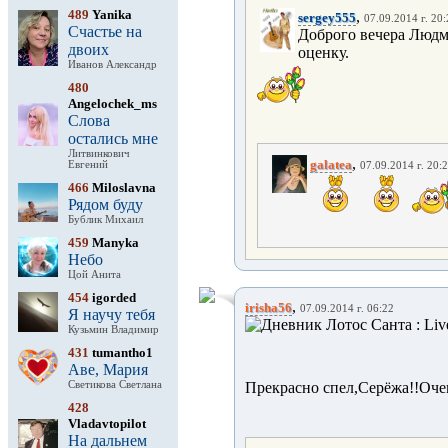
489
Yanika
,
sergey555
07.09.2014 г. 20
Счастье на
Доброго вечера Людм
двоих
оценку.
Иванов Александр
480
Angelochek_ms
Слова
остались мне
Литвинкович
,
galatea
Евгений
07.09.2014 г. 20:
466
Miloslavna
Рядом буду
Бублик Михаил
459
Manyka
Небо
Цой Анита
454
igorded
,
irisha56
07.09.2014 г. 06:22
Я научу тебя
Кузьмин Владимир
431
tumantho1
Аве, Мария
Светикова Светлана
Прекрасно спел,Серёжа!!Очен
428
Vladavtopilot
На дальнем