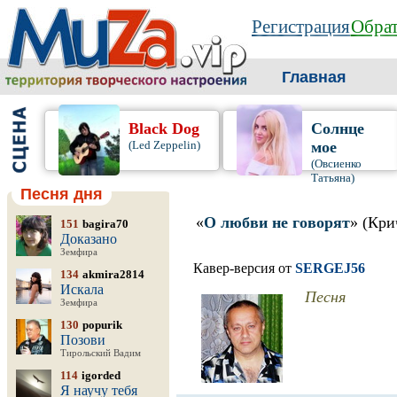
Регистрация
Обрат
Главная
Black Dog
Солнце
(Led Zeppelin)
мое
(Овсиенко
Татьяна)
Песня дня
«
О любви не говорят
» (Кри
151
bagira70
Доказано
Земфира
Кавер-версия от
SERGEJ56
134
akmira2814
Искала
Песня
Земфира
130
popurik
Позови
Тирольский Вадим
114
igorded
Я научу тебя