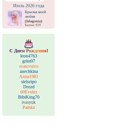
Июль 2026 года
Крылья моей
любви
(Jalagonia)
Баллов: 659
С
Д
н
е
м
Р
о
ж
д
е
н
и
я
!
leon4763
grim97
svatovstvo
anechkina
Anna1981
stelszipo
Drozd
60Evulez
BibiKing70
ivasyuk
Painka