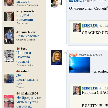
,
kiv12kiv
маршрут
02.10.2022 г. 18:57
Королев Анатолий
Отлично спел, Сергей!
51
jukovai37
С Днем
Рождения
Авторские
,
SERGEJ56
02.10.2
47
ciunchikvv
СПАСИБО ИГОР
Розы красные
Сухачев Сергей
46
Spev
Чапаев и
,
Nika3
03.10.2022 г. 00:30
Пустота
(роман)
Разные судьбы
44
volod
- спасиБо
До
шестнадцати
лет
Пламя
,
SERGEJ56
04.10.2
Надюша СПАСИ
44
lalalala2000
Не бродить, не
мять в кустах
ВИЗИТУ!!!!!!!!!
багряных