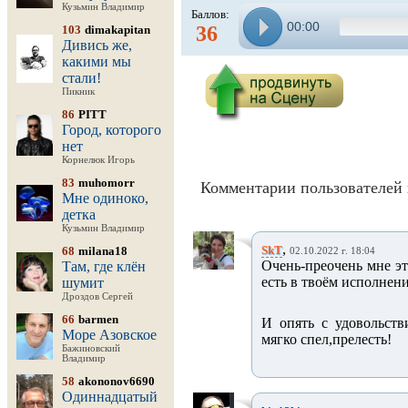
Кузьмин Владимир
Баллов:
00:00
36
103
dimakapitan
Дивись же,
какими мы
стали!
Пикник
86
PITT
Город, которого
нет
Корнелюк Игорь
83
muhomorr
Комментарии пользователей 
Мне одиноко,
детка
Кузьмин Владимир
,
SkT
68
milana18
02.10.2022 г. 18:04
Очень-преочень мне эт
Там, где клён
есть в твоём исполнени
шумит
Дроздов Сергей
66
barmen
И опять с удовольст
Море Азовское
мягко спел,прелесть!
Бажиновский
Владимир
58
akononov6690
Одиннадцатый