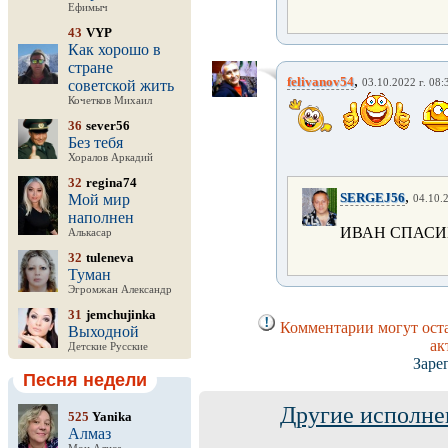
Ефимыч
43
VYP
Как хорошо в
стране
,
felivanov54
советской жить
03.10.2022 г. 08:
Кочетков Михаил
36
sever56
Без тебя
Хоралов Аркадий
32
regina74
,
SERGEJ56
Мой мир
04.10.2
наполнен
ИВАН СПАСИБО
Алькасар
32
tuleneva
Туман
Эгромжан Александр
31
jemchujinka
Комментарии могут оста
Выходной
ак
Детские Русские
Заре
Песня недели
Другие исполне
525
Yanika
Алмаз