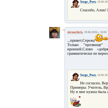
,
Serge_Poet
18.06.20
Спасибо, Алик
,
skrunchick
18.06.2026 г. 18:02
...привет,Сережа
Только "прозвище" 
иронией.Слово «доб
грамматически не верно
,
Serge_Poet
18.06.20
Не согласен, Ве
Примеры: Учитель, Вр
Ну и мне нужна была а