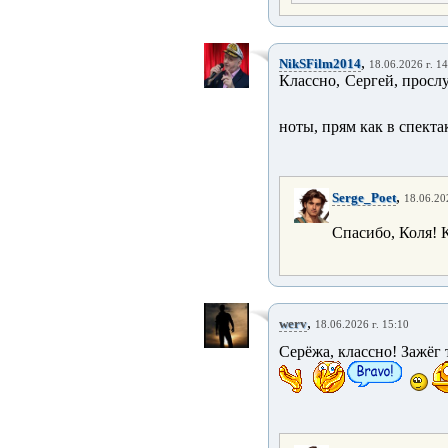
,
NikSFilm2014
18.06.2026 г. 1
Классно, Сергей, просл
ноты, прям как в спект
,
Serge_Poet
18.06.20
Спасибо, Коля! К
,
werv
18.06.2026 г. 15:10
Серёжа, классно! Зажёг 