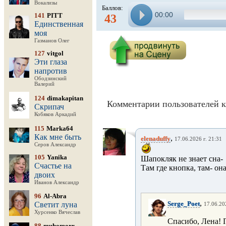
Вокализы
Баллов:
00:00
141
PITT
43
Единственная
моя
Газманов Олег
127
vitgol
Эти глаза
напротив
Ободзинский
Валерий
124
dimakapitan
Комментарии пользователей к
Скрипач
Кобяков Аркадий
115
Marka64
Как мне быть
,
elenaduffy
17.06.2026 г. 21:31
Серов Александр
105
Yanika
Шапокляк не знает сна-
Счастье на
Там где кнопка, там- она
двоих
Иванов Александр
96
Al-Abra
,
Serge_Poet
Светит луна
17.06.20
Хурсенко Вячеслав
Спасибо, Лена! 
88
muhomorr