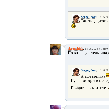
,
Serge_Poet
18.06.20
Так что другого 
,
skrunchick
18.06.2026 г. 18:30
Понятно...учительница,д
,
Serge_Poet
18.06.20
А еще врачиха
Ну, та, которая в коло
Пойдите посмотрите