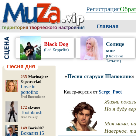
Регистрация
Обрат
Главная
Black Dog
Солнце
(Led Zeppelin)
мое
(Овсиенко
Татьяна)
Песня дня
«
Песня старухи Шапокляк
»
235
Marinajazz
&
petrovlad
Love in
Кавер-версия от
Serge_Poet
portofino
Fred Buscaglione
Жизнь показ
172
skvaue
Но я буду ве
Toothbrush
Brad Paisley
Моя мама, на
149
Boris907
Наверное, та
Вокализ 15