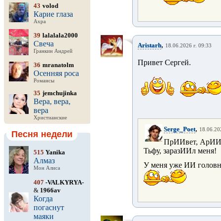
43
volod
Карие глаза
Ахра
39
lalalala2000
Свеча
,
Aristarh
18.06.2026 г. 09:33
Гранкин Андрей
Привет Сергей.
36
mranatolm
Осенняя роса
Романсы
35
jemchujinka
Вера, вера,
вера
Христианские
,
Serge_Poet
18.06.20
Песня недели
ПрИИвет, АрИИ
Тьфу, заразИИл меня!
515
Yanika
Алмаз
У меня уже ИИ головн
Мон Алиса
407
-VALKYRYA-
&
1966av
Когда
погаснут
маяки