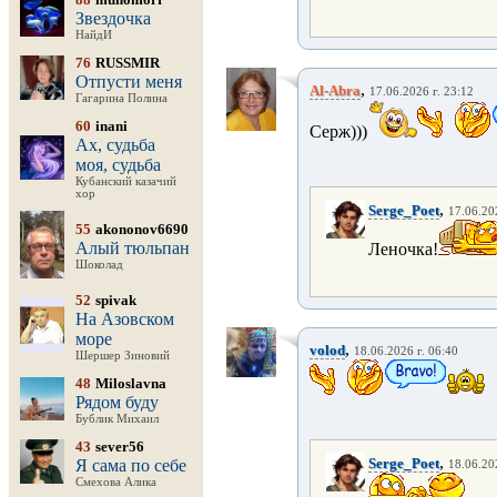
Звездочка
НайдИ
76
RUSSMIR
Отпусти меня
,
Al-Abra
17.06.2026 г. 23:12
Гагарина Полина
60
inani
Серж)))
Ах, судьба
моя, судьба
Кубанский казачий
хор
,
Serge_Poet
17.06.20
55
akononov6690
Алый тюльпан
Леночка!
Шоколад
52
spivak
На Азовском
море
,
volod
18.06.2026 г. 06:40
Шершер Зиновий
48
Miloslavna
Рядом буду
Бублик Михаил
43
sever56
,
Serge_Poet
Я сама по себе
18.06.20
Смехова Алика