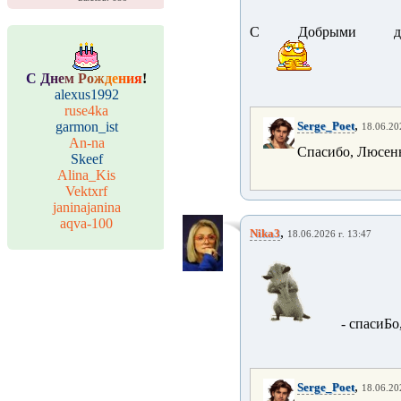
С Добрыми делами
С
Д
н
е
м
Р
о
ж
д
е
н
и
я
!
alexus1992
ruse4ka
,
garmon_ist
Serge_Poet
18.06.20
An-na
Спасибо, Люсень
Skeef
Alina_Kis
Vektxrf
janinajanina
aqva-100
,
Nika3
18.06.2026 г. 13:47
- спасиБ
,
Serge_Poet
18.06.20