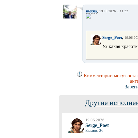
,
merus
19.06.2026 г. 11:32
,
Serge_Poet
19.06.20
Ух какая красот
Комментарии могут остав
акт
Зарег
Другие исполнен
19.06.2026
Serge_Poet
Баллов: 26