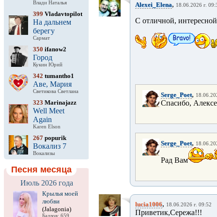
Влади Наталья
,
Alexei_Elena
18.06.2026 г. 09:
399
Vladavtopilot
С отличной, интересной
На дальнем
берегу
Сармат
350
ifanow2
Город
Кукин Юрий
342
tumantho1
Аве, Мария
Светикова Светлана
,
Serge_Poet
18.06.20
323
Marinajazz
Спасибо, Алексе
Well Meet
Again
Karen Elson
267
popurik
,
Serge_Poet
18.06.20
Вокализ 7
Вокализы
Рад Вам
Песня месяца
Июль 2026 года
Крылья моей
любви
,
lucia1006
18.06.2026 г. 09:52
(Jalagonia)
Приветик,Сережа!!!
Баллов: 659