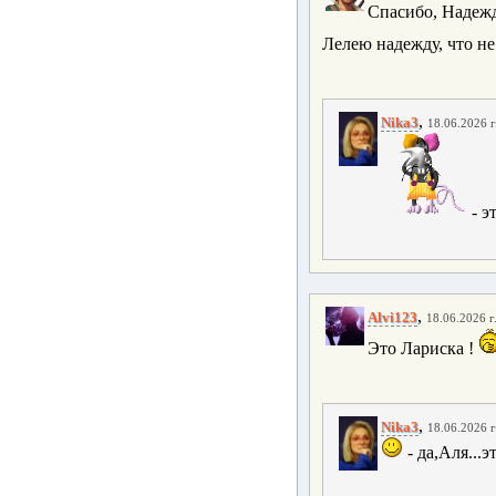
Спасибо, Надежд
Лелею надежду, что н
,
Nika3
18.06.2026 г
- э
,
Alvi123
18.06.2026 г
Это Лариска !
,
Nika3
18.06.2026 г
- да,Аля...