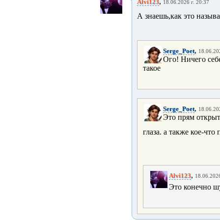
,
Alvi123
18.06.2026 г. 20:37
А знаешь,как это назы
,
Serge_Poet
18.06.20
Ого! Ничего себе
такое
,
Serge_Poet
18.06.20
Это прям открыт
глаза. а также кое-что
,
Alvi123
18.06.2026
Это конечно ш