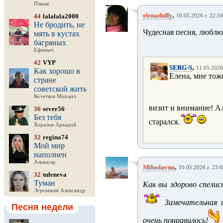
Пламя
,
elenaduffy
44
lalalala2000
10.05.2026 г. 22:34
Не бродить, не
Чудесная песня, люблю
мять в кустах
багряных
Ефимыч
42
VYP
,
SERG-S
11.05.2026
Как хорошо в
Елена, мне тож
стране
советской жить
Кочетков Михаил
визит и внимание! Ал
36
sever56
Без тебя
старался.
Хоралов Аркадий
32
regina74
Мой мир
наполнен
Алькасар
,
Miloslavna
10.05.2026 г. 23:
32
tuleneva
Туман
Как вы здорово спелис
Эгромжан Александр
Замечательная и 
Песня недели
очень понравилось!