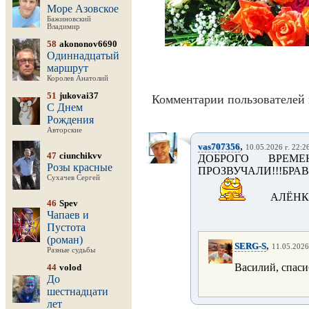
Море Азовское
Бажиновский
Владимир
58
akononov6690
Одиннадцатый
маршрут
Королев Анатолий
51
jukovai37
Комментарии пользователей 
С Днем
Рождения
Авторские
,
vas707356
10.05.2026 г. 22:2
47
ciunchikvv
ДОБРОГО ВРЕМЕ
Розы красные
ПРОЗВУЧАЛИ!!!БР
Сухачев Сергей
АЛЁНК
46
Spev
Чапаев и
Пустота
(роман)
,
SERG-S
11.05.2026
Разные судьбы
Василий, спаси
44
volod
До
шестнадцати
лет