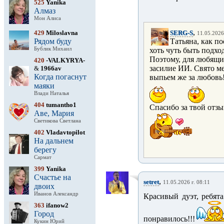
525
Yanika
Алмаз
Мон Алиса
,
429
Miloslavna
SERG-S
11.05.2026
Рядом буду
Татьяна, как п
Бублик Михаил
хоть чуть быть подх
Поэтому, для любящих
420
-VALKYRYA-
засилие ИИ. Свято ме
&
1966av
Когда погаснут
выпьем же за любовь
маяки
Влади Наталья
404
tumantho1
Спасибо за твой отзыв
Аве, Мария
Светикова Светлана
402
Vladavtopilot
На дальнем
берегу
Сармат
399
Yanika
Счастье на
,
setret
11.05.2026 г. 08:11
двоих
Иванов Александр
Красивый дуэт, ребята
363
ifanow2
Город
понравилось!!!
Кукин Юрий