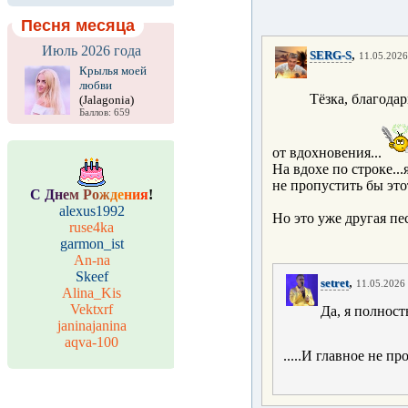
Песня месяца
Июль 2026 года
,
SERG-S
11.05.2026
Крылья моей
любви
Тёзка, благода
(Jalagonia)
Баллов: 659
от вдохновения...
На вдохе по строке..
не пропустить бы это
С
Д
н
е
м
Р
о
ж
д
е
н
и
я
!
alexus1992
Но это уже другая пе
ruse4ka
garmon_ist
An-na
Skeef
,
setret
11.05.2026 
Alina_Kis
Vektxrf
Да, я полност
janinajanina
aqva-100
.....И главное не пр