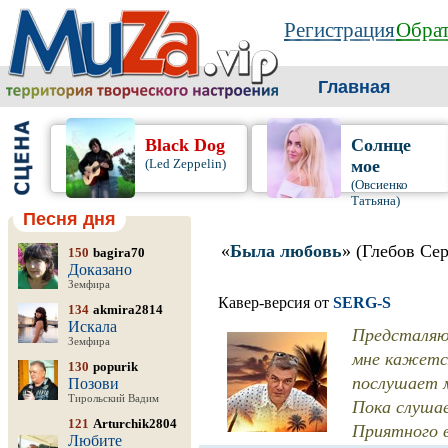
Регистрация
Обрат
Главная
Black Dog
Солнце
(Led Zeppelin)
мое
(Овсиенко
Татьяна)
Песня дня
«
Была любовь
» (Глебов Сер
150
bagira70
Доказано
Земфира
Кавер-версия от
SERG-S
134
akmira2814
Искала
Предсталяю 
Земфира
мне кажется
130
popurik
послушает м
Позови
Тирольский Вадим
Пока слуша
121
Arturchik2804
Приятного в
Любите