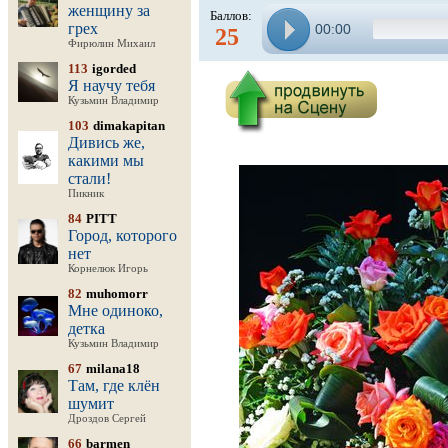
женщину за
Баллов:
грех
00:00
25
Фирюлин Михаил
113
igorded
Я научу тебя
Кузьмин Владимир
103
dimakapitan
Дивись же,
какими мы
стали!
Пикник
84
PITT
Город, которого
нет
Корнелюк Игорь
82
muhomorr
Мне одиноко,
детка
Кузьмин Владимир
67
milana18
Там, где клён
шумит
Дроздов Сергей
66
barmen