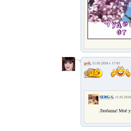
,
gell
11.05.2026 г. 17:05
,
SERG-S
11.05.2026
Любаша! Моё ув