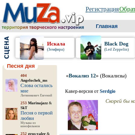
Регистрация
Обрат
Главная
Искала
Black Dog
(Земфира)
(Led Zeppelin)
Песня дня
«
Вокализ 12
» (Вокализы)
404
Angelochek_ms
Слова остались
мне
Кавер-версия от
Serdgio
Литвинкович Евгений
Скорей бы к
253
Marinajazz
&
SkT
Песня о первой
любви
Музыка из
кинофильмов
252
gros-valer
&