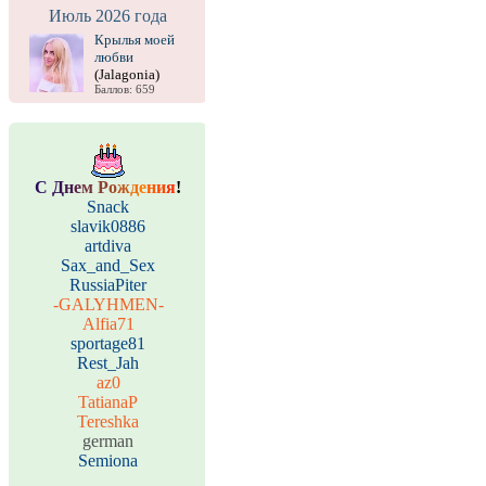
Июль 2026 года
Крылья моей
любви
(Jalagonia)
Баллов: 659
С
Д
н
е
м
Р
о
ж
д
е
н
и
я
!
Snack
slavik0886
artdiva
Sax_and_Sex
RussiaPiter
-GALYHMEN-
Alfia71
sportage81
Rest_Jah
az0
TatianaP
Tereshka
german
Semiona