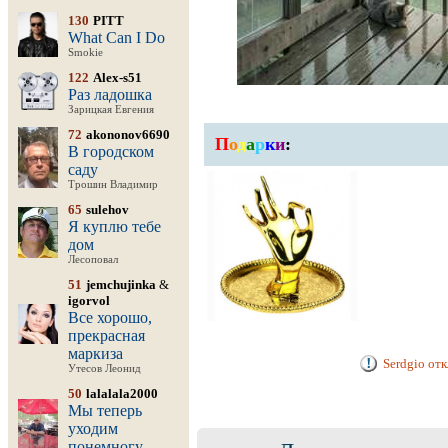
130
PITT
What Can I Do
Smokie
122
Alex-s51
Раз ладошка
Зарицкая Евгения
72
akononov6690
П
о
д
а
р
к
и
:
В городском
саду
Трошин Владимир
65
sulehov
Я куплю тебе
дом
Лесоповал
51
jemchujinka
&
igorvol
Все хорошо,
прекрасная
маркиза
Serdgio от
Утесов Леонид
50
lalalala2000
Мы теперь
уходим
понемногу