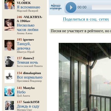
VLODEK
Я вспоминаю
00:00
Марский Валерий
246
-VALKYRYA-
Поделиться в соц. сетях
&
1966av
Несколько
часов любви
Песня не участвует в рейтинге, но
Апина Алена
195
igornov
Танцуй,
девочка
Шкитун Юрий
157
ifanow2
Темная ночь
Богословский Никита
154
dimakapitan
Все нормально
Пресняков Владимир
141
Manyka
Небо
Цой Анита
137
Sanich1958
Дождь в саду
Митяев Олег