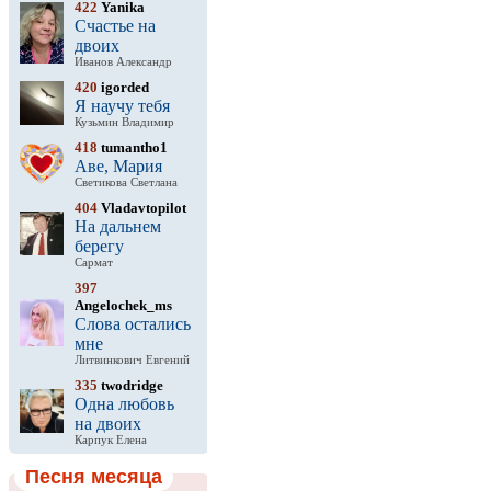
422
Yanika
Счастье на
двоих
Иванов Александр
420
igorded
Я научу тебя
Кузьмин Владимир
418
tumantho1
Аве, Мария
Светикова Светлана
404
Vladavtopilot
На дальнем
берегу
Сармат
397
Angelochek_ms
Слова остались
мне
Литвинкович Евгений
335
twodridge
Одна любовь
на двоих
Карпук Елена
Песня месяца