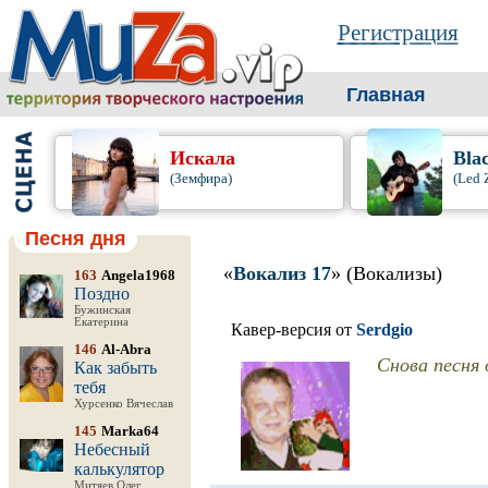
Регистрация
Главная
Искала
Bla
(Земфира)
(Led 
Песня дня
«
Вокализ 17
» (Вокализы)
163
Angela1968
Поздно
Бужинская
Екатерина
Кавер-версия от
Serdgio
146
Al-Abra
Снова песня
Как забыть
тебя
Хурсенко Вячеслав
145
Marka64
Небесный
калькулятор
Митяев Олег