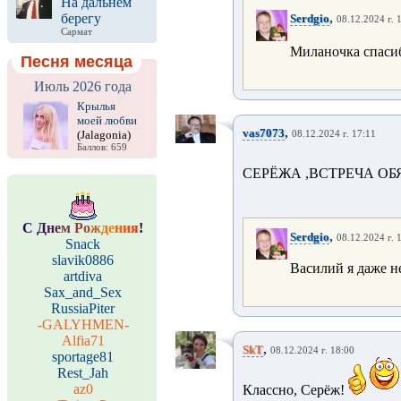
На дальнем
,
берегу
Serdgio
08.12.2024 г. 
Сармат
Миланочка спаси
Песня месяца
Июль 2026 года
Крылья
моей любви
,
vas7073
(Jalagonia)
08.12.2024 г. 17:11
Баллов: 659
СЕРЁЖА ,ВСТРЕЧА ОБ
С
Д
н
е
м
Р
о
ж
д
е
н
и
я
!
,
Serdgio
08.12.2024 г. 
Snack
slavik0886
Василий я даже не
artdiva
Sax_and_Sex
RussiaPiter
-GALYHMEN-
Alfia71
,
SkT
08.12.2024 г. 18:00
sportage81
Rest_Jah
az0
Классно, Серёж!