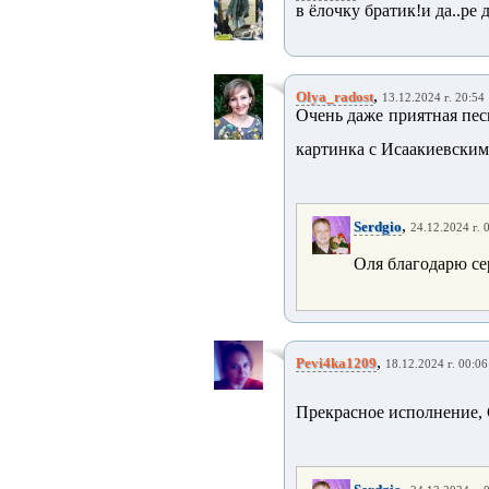
в ёлочку братик!и да..ре 
,
Olya_radost
13.12.2024 г. 20:54
Очень даже приятная пес
картинка с Исаакиевским
,
Serdgio
24.12.2024 г. 
Оля благодарю се
,
Pevi4ka1209
18.12.2024 г. 00:06
Прекрасное исполнение, 
,