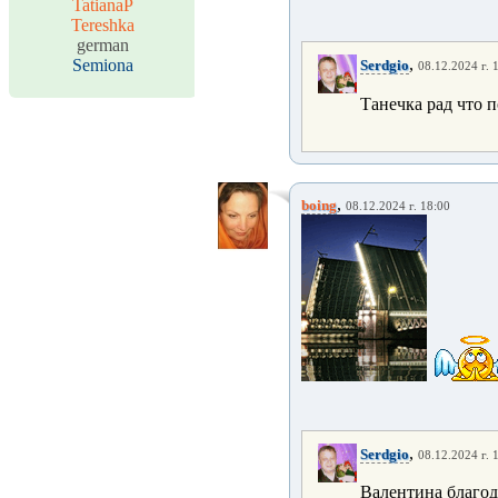
TatianaP
Tereshka
german
,
Semiona
Serdgio
08.12.2024 г. 
Танечка рад что 
,
boing
08.12.2024 г. 18:00
,
Serdgio
08.12.2024 г. 
Валентина благод