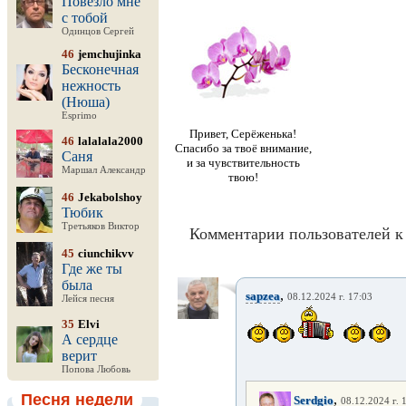
Повезло мне
с тобой
Одинцов Сергей
46
jemchujinka
Бесконечная
нежность
(Нюша)
Esprimo
Привет, Серёженька!
46
lalalala2000
Спасибо за твоё внимание,
Саня
и за чувствительность
Маршал Александр
твою!
46
Jekabolshoy
Тюбик
Третьяков Виктор
Комментарии пользователей к
45
ciunchikvv
Где же ты
была
,
sapzea
08.12.2024 г. 17:03
Лейся песня
35
Elvi
А сердце
верит
Попова Любовь
Песня недели
,
Serdgio
08.12.2024 г. 