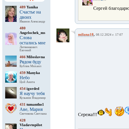
489
Yanika
Сергей благодарю
Счастье на
двоих
Иванов Александр
480
Angelochek_ms
,
milana18
08.12.2024 г. 17:07
Слова
остались мне
Литвинкович
Евгений
466
Miloslavna
Рядом буду
Бублик Михаил
459
Manyka
Небо
Цой Анита
454
igorded
Я научу тебя
Кузьмин Владимир
431
tumantho1
Аве, Мария
Светикова Светлана
Сережа!!!
428
Vladavtopilot