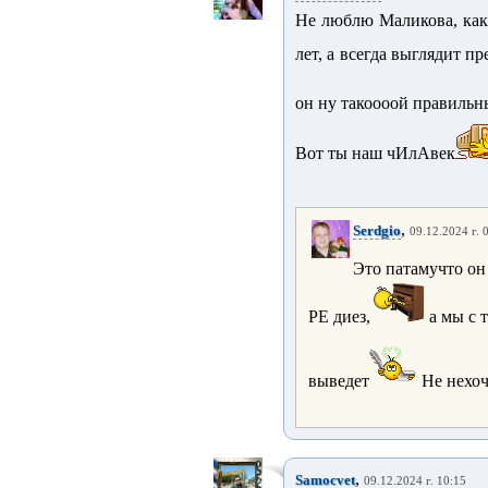
Не люблю Маликова, как
лет, а всегда выглядит п
он ну такоооой правильны
Вот ты наш чИлАвек
,
Serdgio
09.12.2024 г. 
Это патамучто он
РЕ диез,
а мы с 
выведет
Не нехоч
,
Samocvet
09.12.2024 г. 10:15