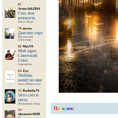
87
Arturchik2804
Спи, моя
нежность
Dance Music
76
merus
Дансинг-герл
Вертинский
Александр
66
MusV0
Мой адрес
Советский
Союз
Самоцветы
64
Zay
Любовь
живёт во мне
Suno (Нейросеть)
55
Radmila76
Лето слез и
света
Литвиненко Анна
П
о
д
а
р
к
и
:
54
akononov6690