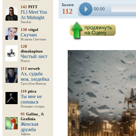
Баллов:
142
PITT
00:00
112
I'Ll Meet You
At Midnight
Smokie
130
vitgol
Скучаю
Исакова Светлана
128
dimakapitan
Чистый лист
Нэнси
113
serweb
Ах, судьба
моя, злодейка
Трегубов Виктор
110
ptica
Ты мне не
снишься
Поющие гитары
91
Galina_
&
Grafinia
Женская
дружба
Афина