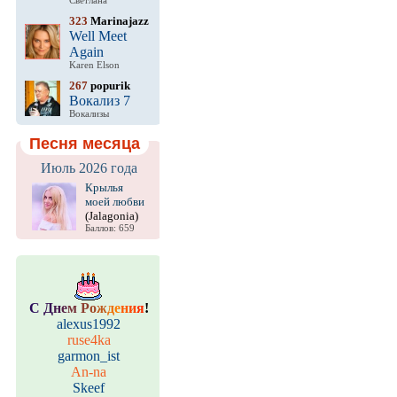
Светлана
323
Marinajazz
Well Meet
Again
Karen Elson
267
popurik
Вокализ 7
Вокализы
Песня месяца
Июль 2026 года
Крылья
моей любви
(Jalagonia)
Баллов: 659
С
Д
н
е
м
Р
о
ж
д
е
н
и
я
!
alexus1992
ruse4ka
garmon_ist
An-na
Skeef