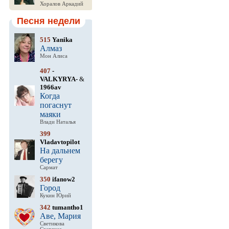
Хоралов Аркадий
Песня недели
515
Yanika
Алмаз
Мон Алиса
407
-
VALKYRYA-
&
1966av
Когда
погаснут
маяки
Влади Наталья
399
Vladavtopilot
На дальнем
берегу
Сармат
350
ifanow2
Город
Кукин Юрий
342
tumantho1
Аве, Мария
Светикова