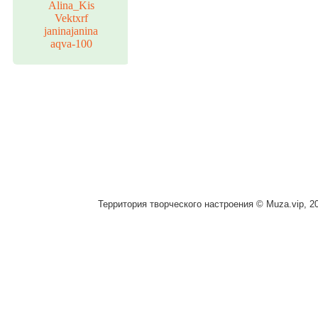
Alina_Kis
Vektxrf
janinajanina
aqva-100
Территория творческого настроения © Muza.vip, 2