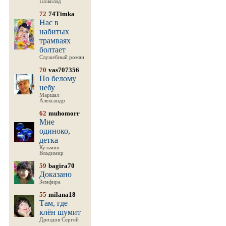
Шоколад
72
74Timka
Нас в
набитых
трамваях
болтает
Служебный роман
70
vas707356
По белому
небу
Маршал
Александр
62
muhomorr
Мне
одиноко,
детка
Кузьмин
Владимир
59
bagira70
Доказано
Земфира
55
milana18
Там, где
клён шумит
Дроздов Сергей