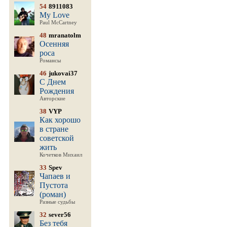
54
8911083
My Love
Paul McCartney
48
mranatolm
Осенняя
роса
Романсы
46
jukovai37
С Днем
Рождения
Авторские
38
VYP
Как хорошо
в стране
советской
жить
Кочетков Михаил
33
Spev
Чапаев и
Пустота
(роман)
Разные судьбы
32
sever56
Без тебя