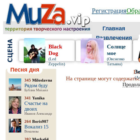
Регистрация
Обра
Главная
Развлечения
Black
Солнце
Dog
мое
(Led
(Овсиенко
Zeppelin)
Татьяна)
Песня дня
З
Вн
(А
На странице могут содержатьс
345
Miloslavna
Продол
Рядом буду
Бублик Михаил
341
Yanika
Счастье на
двоих
Иванов Александр
264
Boris907
Вокализ 15
Вокализы
202
Marka64