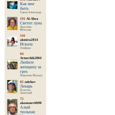
Как мне
быть
Серов Александр
192
Al-Abra
Светит луна
Хурсенко
Вячеслав
116
akmira2814
Искала
Земфира
94
Arturchik2804
Любите
женщину за
грех
Фирюлин Михаил
82
sulehov
Лекарь
Полотно
Анатолий
72
akononov6690
Алый
тюльпан