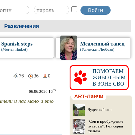
Развлечения
Spanish steps
Медленный танец
(Morten Harket)
(Успенская Любовь)
ПОМОГАЕМ
76
36
0
ЖИВОТНЫМ
В ЗОНЕ СВО
05
06.06.2026 16
ART-Ланчи
тели и нас мало и это
Чудесный сон
"Сон и пробуждение
пустоты", 1-ая серия
фильма