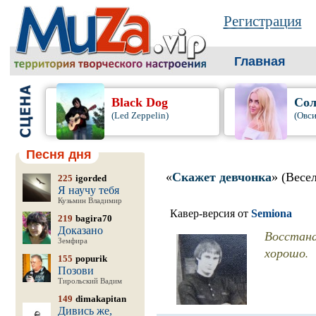
Регистрация
Главная
Black Dog
Сол
(Led Zeppelin)
(Овси
Песня дня
«
Скажет девчонка
» (Весе
225
igorded
Я научу тебя
Кузьмин Владимир
Кавер-версия от
Semiona
219
bagira70
Доказано
Восстана
Земфира
хорошо.
155
popurik
Позови
Тирольский Вадим
149
dimakapitan
Дивись же,