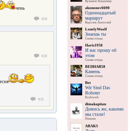
Кузьмин Владимир
akononov6690
чень
Одиннадцатый
маршрут
Королев Анатолий
LonelyWoolf
Знаешь ты
Синяя птица
Haris1958
И вас прошу об
этом
Синяя птица
BEDHAR58
Камень
Синяя птица
есня
Bet
Wir Sind Das
Roboter
Kraftwerk
dimakapitan
Дивись же, какими
мы стали!
Пикник
ARAKS
Дым