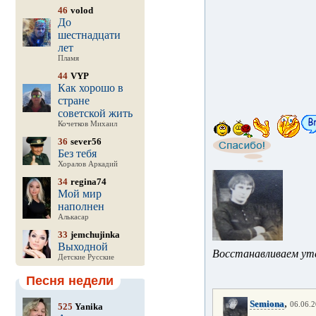
46
volod
До
шестнадцати
лет
Пламя
44
VYP
Как хорошо в
стране
советской жить
Кочетков Михаил
36
sever56
Без тебя
Хоралов Аркадий
34
regina74
Мой мир
наполнен
Алькасар
33
jemchujinka
Выходной
Восстанавливаем уте
Детские Русские
Песня недели
,
Semiona
06.06.2
525
Yanika