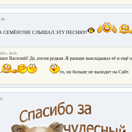
6:28
 СЕМЁН!!!НЕ СЛЫШАЛ ЭТУ ПЕСНЮ!!
026 г. 16:35
шое Василий! Да ,песня редкая .Я раньше выкладывал её и ещё 
-
то, он больше не выходит на Сайт.
41