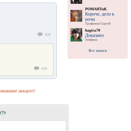
POMAHTuK
Короче, дело к
ночи
Трофимов Сергей
bagira70
Доказано
Земфира
Все записи
ровавшие аккаунт!
уть