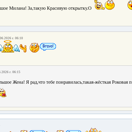
шое Милана! За,такую Красивую открытку.О
06.2026 г. 06:10
.2026 г. 06:15
ьшое Жена! Я рад,что тебе понравилась,такая-жёсткая Роковая п
4