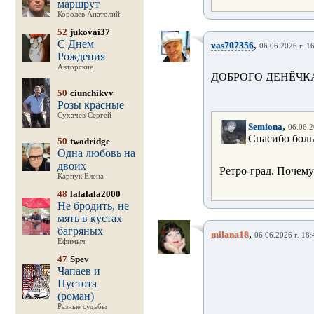
маршрут
Королев Анатолий
52
jukovai37
С Днем
,
vas707356
06.06.2026 г. 1
Рождения
Авторские
ДОБРОГО ДЕНЁЧКА
50
ciunchikvv
Розы красные
Сухачев Сергей
,
Semiona
06.06.2
Спасибо боль
50
twodridge
Одна любовь на
двоих
Ретро-град. Почему
Карпук Елена
48
lalalala2000
Не бродить, не
мять в кустах
багряных
,
milana18
06.06.2026 г. 18:
Ефимыч
47
Spev
Чапаев и
Пустота
(роман)
Разные судьбы