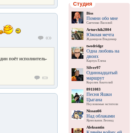
Студия
Biss
Помни обо мне
Савченко Василий
Arturchik2804
Южная мечта
Ждамиров Владимир
twodridge
Одна любовь на
двоих
один поёт исполнитель-
Карпук Елена
Silver97
Одиннадцатый
маршрут
Королев Анатолий
8911083
Песня Яшки
Цыгана
Неуловимые мстители
Nissan66
Над облаками
Ярмольник Леонид
Aleksantin
Клянём войну, ей