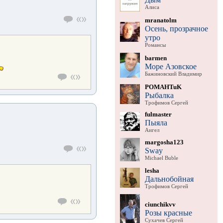
Алиса
mranatolm
Осень, прозрачное
утро
Романсы
barmen
Море Азовское
Бажиновский Владимир
POMAHTuK
Рыбалка
Трофимов Сергей
fulmaster
Пыяла
Аигел
margosha123
Sway
Michael Buble
lesha
Дальнобойная
Трофимов Сергей
ciunchikvv
Розы красные
Сухачев Сергей