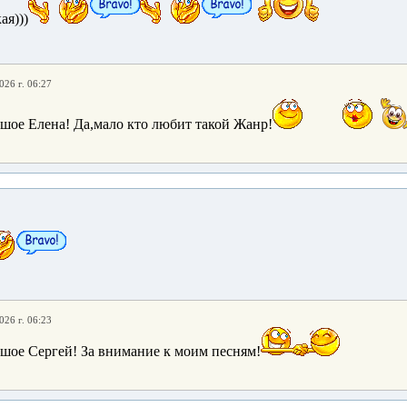
ая)))
026 г. 06:27
шое Елена! Да,мало кто любит такой Жанр!
026 г. 06:23
шое Сергей! За внимание к моим песням!