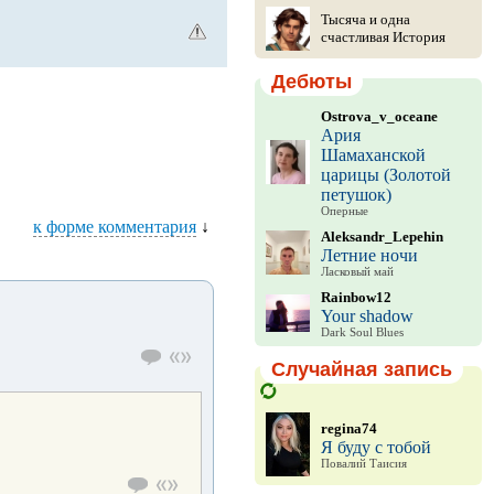
Тысяча и одна
счастливая История
Дебюты
Ostrova_v_oceane
Ария
Шамаханской
царицы (Золотой
петушок)
Оперные
к форме комментария
↓
Aleksandr_Lepehin
Летние ночи
Ласковый май
Rainbow12
Your shadow
Dark Soul Blues
Случайная запись
regina74
Я буду с тобой
Повалий Таисия