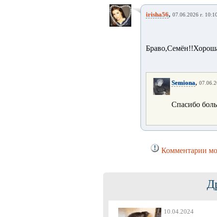
,
irisha56
07.06.2026 г. 10:1
Браво,Семён!!Хороша
,
Semiona
07.06.2
Спасибо боль
Комментарии мог
Д
10.04.2024