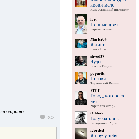
крови мало
Искусственный интеллект
lori
Ночные цветы
Карева Галина
Marka64
Я лист
Пьеха Стас
shved37
Чудо
Егоров Вадим
popurik
Позови
Тирольский Вадим
PITT
Город, которого
нет
Корнелюк Игорь
это хорошо.
Otblesk
Голубая тайга
Бабаджанян Арно
igorded
Я научу тебя