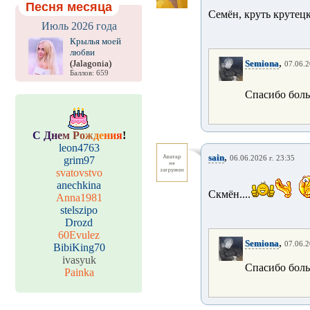
Песня месяца
Семён, круть крутецк
Июль 2026 года
Крылья моей
любви
,
(Jalagonia)
Semiona
07.06.2
Баллов: 659
Спасибо боль
С
Д
н
е
м
Р
о
ж
д
е
н
и
я
!
leon4763
,
sain
grim97
06.06.2026 г. 23:35
svatovstvo
anechkina
Скмён....
Anna1981
stelszipo
Drozd
60Evulez
,
Semiona
07.06.2
BibiKing70
ivasyuk
Спасибо боль
Painka