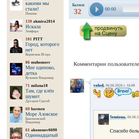
какими мы
Баллов:
стали!
00:00
32
Пикник
139
akmira2814
Искала
Земфира
101
PITT
Город, которого
нет
Корнелюк Игорь
86
muhomorr
Комментарии пользователе
Мне одиноко,
детка
Кузьмин Владимир
,
volod
71
milana18
06.06.2026 г. 16:08
Там, где клён
шумит
Дроздов Сергей
69
barmen
Море Азовское
,
Semiona
06.06.2
Бажиновский
Владимир
61
akononov6690
Спасибо боль
Одиннадцатый