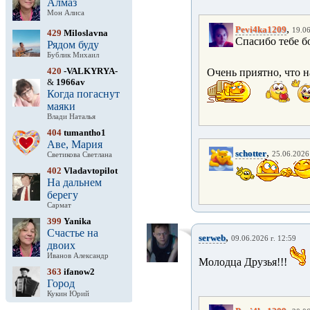
Алмаз
Мон Алиса
,
Pevi4ka1209
19.06
429
Miloslavna
Спасибо тебе б
Рядом буду
Бублик Михаил
420
-VALKYRYA-
Очень приятно, что н
&
1966av
Когда погаснут
маяки
Влади Наталья
404
tumantho1
Аве, Мария
,
schotter
25.06.2026 
Светикова Светлана
402
Vladavtopilot
На дальнем
берегу
Сармат
399
Yanika
Счастье на
,
serweb
09.06.2026 г. 12:59
двоих
Иванов Александр
Молодца Друзья!!!
363
ifanow2
Город
Кукин Юрий