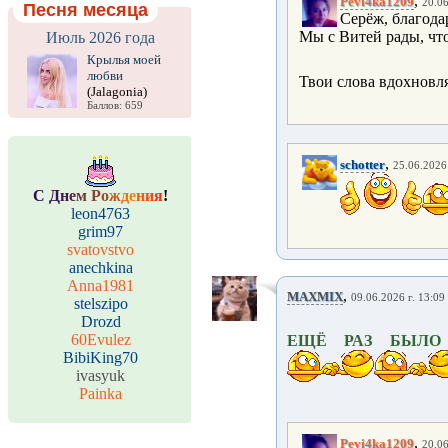
,
Pevi4ka1209
20.06
Песня месяца
Серёж, благода
Мы с Витей рады, что
Июль 2026 года
Крылья моей
любви
Твои слова вдохновл
(Jalagonia)
Баллов: 659
,
schotter
25.06.2026 
С
Д
н
е
м
Р
о
ж
д
е
н
и
я
!
leon4763
grim97
svatovstvo
anechkina
Anna1981
,
MAXMIX
09.06.2026 г. 13:09
stelszipo
Drozd
60Evulez
ЕЩЁ РАЗ БЫЛО
BibiKing70
ivasyuk
Painka
,
Pevi4ka1209
20.06