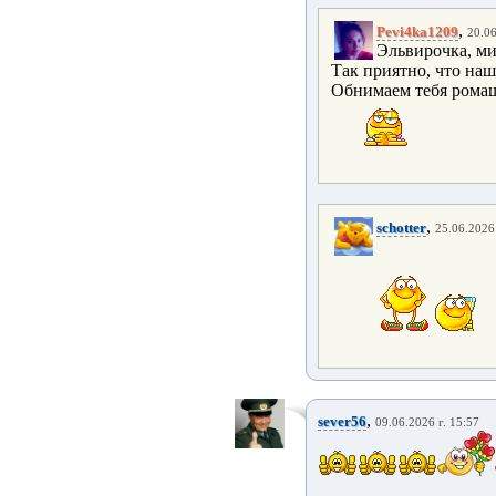
,
Pevi4ka1209
20.06
Эльвирочка, ми
Так приятно, что на
Обнимаем тебя ромаш
,
schotter
25.06.2026 
,
sever56
09.06.2026 г. 15:57