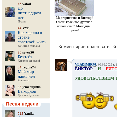
46
volod
До
шестнадцати
лет
Маргариточка и Виктор!
Очень красивое дуэтное
Пламя
исполнение! Молодцы!
44
VYP
Браво!
Как хорошо в
стране
советской жить
Комментарии пользователей 
Кочетков Михаил
36
sever56
Без тебя
Хоралов Аркадий
,
VLADIMIR70
09.06.2026 г. 
34
regina74
ВИКТОР
И
РИТ
Мой мир
наполнен
УДОВОЛЬСТВИЕМ 
Алькасар
33
jemchujinka
Выходной
Детские Русские
Песня недели
525
Yanika