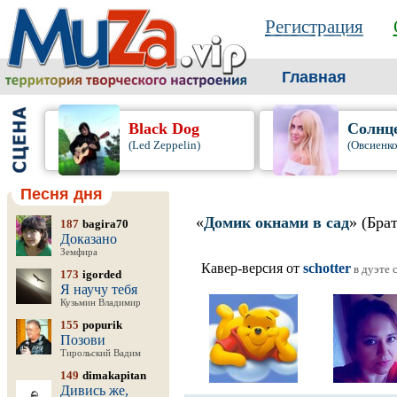
Регистрация
Главная
Black Dog
Солнц
(Led Zeppelin)
(Овсиенко
Песня дня
«
Домик окнами в сад
» (Бра
187
bagira70
Доказано
Земфира
Кавер-версия от
schotter
в дуэте 
173
igorded
Я научу тебя
Кузьмин Владимир
155
popurik
Позови
Тирольский Вадим
149
dimakapitan
Дивись же,