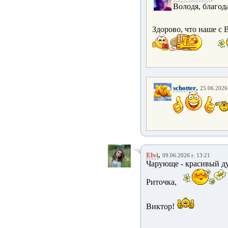
Володя, благод
Здорово, что наше с 
,
schotter
25.06.2026 
,
Elvi
09.06.2026 г. 13:21
Чарующе - красивый д
Риточка,
Виктор!