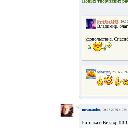
Новых творческих ра
,
Pevi4ka1209
20.06
Владимир, благ
удовольствие. Спаси
,
schotter
25.06.2026 
,
mranatolm
09.06.2026 г. 22:
Риточка и Виктор !!!!!!