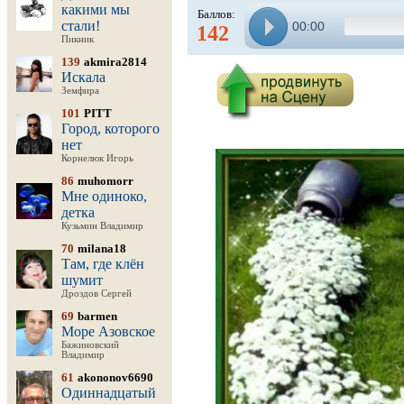
какими мы
Баллов:
стали!
00:00
142
Пикник
139
akmira2814
Искала
Земфира
101
PITT
Город, которого
нет
Корнелюк Игорь
86
muhomorr
Мне одиноко,
детка
Кузьмин Владимир
70
milana18
Там, где клён
шумит
Дроздов Сергей
69
barmen
Море Азовское
Бажиновский
Владимир
61
akononov6690
Одиннадцатый