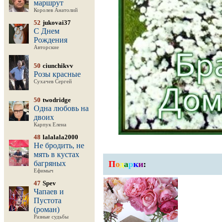
маршрут
Королев Анатолий
52
jukovai37
С Днем
Рождения
Авторские
50
ciunchikvv
Розы красные
Сухачев Сергей
50
twodridge
Одна любовь на
двоих
Карпук Елена
48
lalalala2000
Не бродить, не
мять в кустах
багряных
П
о
д
а
р
к
и
:
Ефимыч
47
Spev
Чапаев и
Пустота
(роман)
Разные судьбы