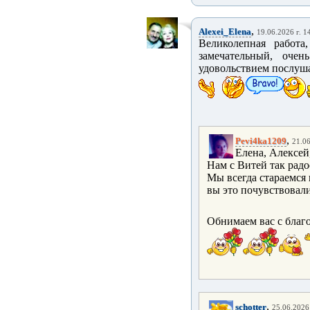
,
Alexei_Elena
19.06.2026 г. 1
Великолепная работ
замечательный, оче
удовольствием послуша
,
Pevi4ka1209
21.06
Елена, Алексей
Нам с Витей так радо
Мы всегда стараемся
вы это почувствовали
Обнимаем вас с благ
,
schotter
25.06.2026 