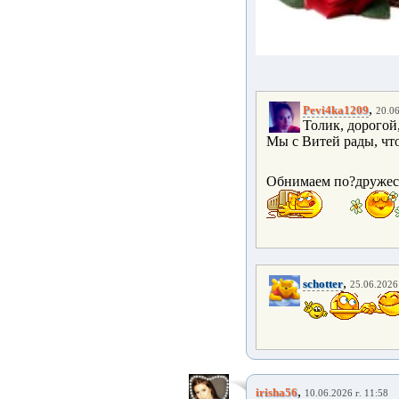
,
Pevi4ka1209
20.06
Толик, дорогой
Мы с Витей рады, что
Обнимаем по?дружес
,
schotter
25.06.2026 
,
irisha56
10.06.2026 г. 11:58