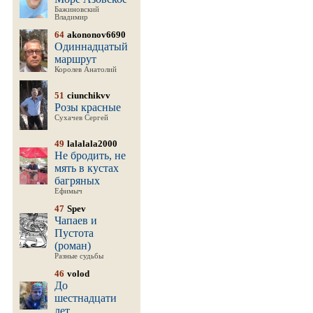
Бажиновский
Владимир
64
akononov6690
Одиннадцатый
маршрут
Королев Анатолий
51
ciunchikvv
Розы красные
Сухачев Сергей
49
lalalala2000
Не бродить, не
мять в кустах
багряных
Ефимыч
47
Spev
Чапаев и
Пустота
(роман)
Разные судьбы
46
volod
До
шестнадцати
лет