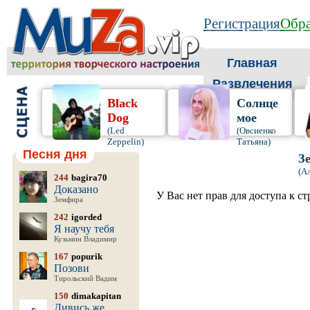
Регистрация
Обра
Главная
Развлечения
Black
Солнце
Dog
мое
(Led
(Овсиенко
Zeppelin)
Татьяна)
Песня дня
З
(А
244
bagira70
Доказано
У Вас нет прав для доступа к с
Земфира
242
igorded
Я научу тебя
Кузьмин Владимир
167
popurik
Позови
Тирольский Вадим
150
dimakapitan
Дивись же,