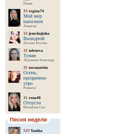
Пламя
35
regina74
Мой мир
наполнен
Алькасар
33
jemchujinka
Выходной
Детские Русские
32
tuleneva
Туман
Эгромжан Александр
32
mranatolm
Осень,
прозрачное
утро
Романсы
31
rena40
Отпусти
Михайлов Стас
Песня недели
525
Yanika