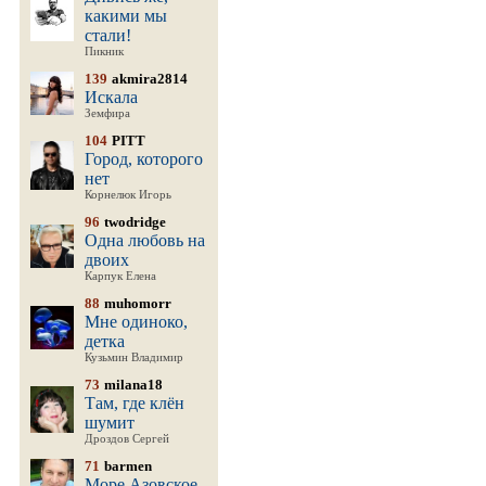
какими мы
стали!
Пикник
139
akmira2814
Искала
Земфира
104
PITT
Город, которого
нет
Корнелюк Игорь
96
twodridge
Одна любовь на
двоих
Карпук Елена
88
muhomorr
Мне одиноко,
детка
Кузьмин Владимир
73
milana18
Там, где клён
шумит
Дроздов Сергей
71
barmen
Море Азовское