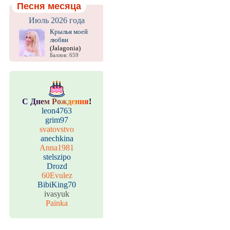
Песня месяца
Июль 2026 года
Крылья моей
любви
(Jalagonia)
Баллов: 659
С
Д
н
е
м
Р
о
ж
д
е
н
и
я
!
leon4763
grim97
svatovstvo
anechkina
Anna1981
stelszipo
Drozd
60Evulez
BibiKing70
ivasyuk
Painka