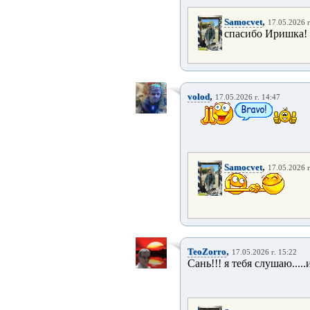
,
Samocvet
17.05.2026 г
спасибо Иришка!
,
volod
17.05.2026 г. 14:47
,
Samocvet
17.05.2026 г
,
TeoZorro
17.05.2026 г. 15:22
Сань!!! я тебя слушаю.....