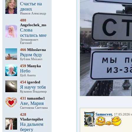
Счастье на
двоих
Иванов Александр
480
Angelochek_ms
Слова
остались мне
Литвинкович
Евгений
466
Miloslavna
Рядом буду
Бублик Михаил
459
Manyka
Небо
Цой Анита
454
igorded
Я научу тебя
Кузьмин Владимир
431
tumantho1
Аве, Мария
Светикова Светлана
,
Samocvet
428
17.05.2026 г
Vladavtopilot
На дальнем
берегу