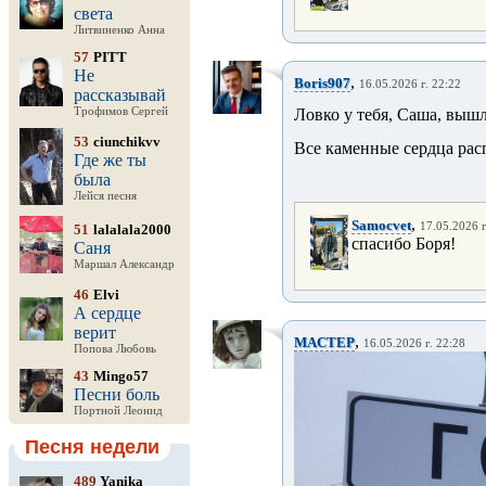
света
Литвиненко Анна
57
PITT
Не
,
Boris907
16.05.2026 г. 22:22
рассказывай
Трофимов Сергей
Ловко у тебя, Саша, выш
53
ciunchikvv
Все каменные сердца ра
Где же ты
была
Лейся песня
,
Samocvet
17.05.2026 г
51
lalalala2000
спасибо Боря!
Саня
Маршал Александр
46
Elvi
А сердце
верит
,
MACTEP
16.05.2026 г. 22:28
Попова Любовь
43
Mingo57
Песни боль
Портной Леонид
Песня недели
489
Yanika