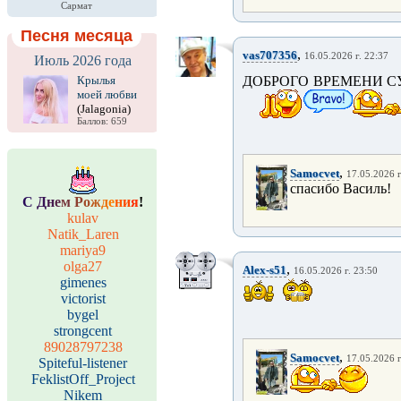
Сармат
Песня месяца
,
vas707356
16.05.2026 г. 22:37
Июль 2026 года
Крылья
ДОБРОГО ВРЕМЕНИ СУ
моей любви
(Jalagonia)
Баллов: 659
,
Samocvet
17.05.2026 г
спасибо Василь!
С
Д
н
е
м
Р
о
ж
д
е
н
и
я
!
kulav
Natik_Laren
mariya9
olga27
,
Alex-s51
16.05.2026 г. 23:50
gimenes
victorist
bygel
strongcent
89028797238
,
Samocvet
17.05.2026 г
Spiteful-listener
FeklistOff_Project
Nikem