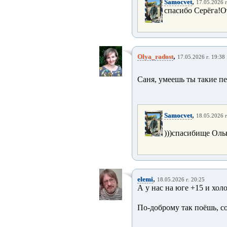
,
Samocvet
17.05.2026 г
спасибо Серёга!О
,
Olya_radost
17.05.2026 г. 19:38
Саня, умеешь ты такие пе
,
Samocvet
18.05.2026 г
)))спасибище Оль
,
elemi
18.05.2026 г. 20:25
А у нас на юге +15 и хол
По-доброму так поёшь, с