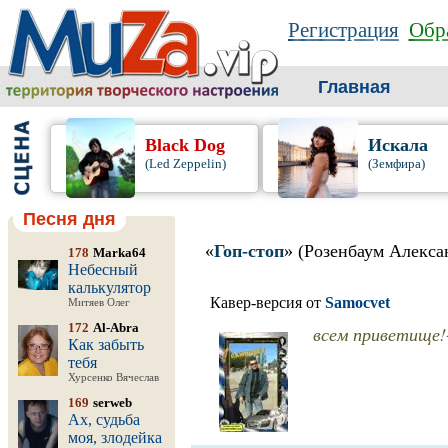
Регистрация
Обра
Главная
Black Dog
Искала
(Led Zeppelin)
(Земфира)
Песня дня
«
Гоп-стоп
» (Розенбаум Алекса
178
Marka64
Небесный
калькулятор
Кавер-версия от
Samocvet
Митяев Олег
172
Al-Abra
всем приветищ
Как забыть
тебя
Хурсенко Вячеслав
169
serweb
Ах, судьба
моя, злодейка