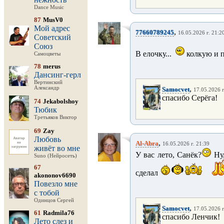
Dance Music
87
MusV0
Мой адрес
,
77660789245
16.05.2026 г. 21:2
Советский
Союз
В елочку...
колкую и 
Самоцветы
78
merus
Дансинг-герл
Вертинский
,
Александр
Samocvet
17.05.2026 г
спасибо Серёга!
74
Jekabolshoy
Тюбик
Третьяков Виктор
69
Zay
Любовь
,
Al-Abra
16.05.2026 г. 21:39
живёт во мне
У вас лето, Санёк?
Ну,
Suno (Нейросеть)
67
сделал
akononov6690
Повезло мне
с тобой
Одинцов Сергей
,
Samocvet
17.05.2026 г
61
Radmila76
спасибо Ленчик!
Лето слез и