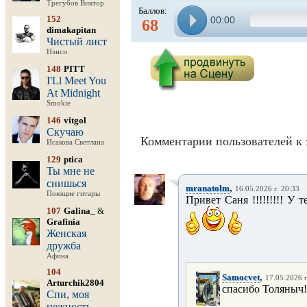
Трегубов Виктор
Баллов:
152
00:00
68
dimakapitan
Чистый лист
Нэнси
148
PITT
I'Ll Meet You
At Midnight
Smokie
146
vitgol
Скучаю
Комментарии пользователей к 
Исакова Светлана
129
ptica
Ты мне не
снишься
,
mranatolm
16.05.2026 г. 20:33
Поющие гитары
Привет Саня !!!!!!!!! У 
107
Galina_
&
Grafinia
Женская
дружба
Афина
104
,
Samocvet
17.05.2026 г
Arturchik2804
спасибо Толяныч!
Спи, моя
нежность