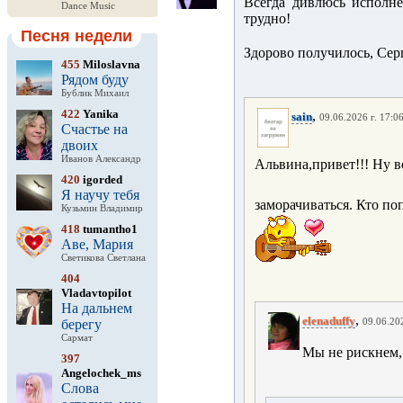
Всегда дивлюсь исполне
Dance Music
трудно!
Песня недели
Здорово получилось, Сер
455
Miloslavna
Рядом буду
Бублик Михаил
422
Yanika
,
sain
09.06.2026 г. 17:0
Счастье на
двоих
Иванов Александр
Альвина,привет!!! Ну в
420
igorded
Я научу тебя
заморачиваться. Кто п
Кузьмин Владимир
418
tumantho1
Аве, Мария
Светикова Светлана
404
Vladavtopilot
На дальнем
,
elenaduffy
берегу
09.06.202
Сармат
Мы не рискнем,
397
Angelochek_ms
Слова