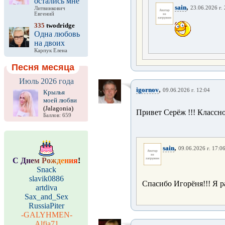
остались мне
,
sain
23.06.2026 г.
Литвинкович
Евгений
335
twodridge
Одна любовь
на двоих
Карпук Елена
Песня месяца
Июль 2026 года
,
igornov
09.06.2026 г. 12:04
Крылья
моей любви
(Jalagonia)
Привет Серёж !!! Классно 
Баллов: 659
,
sain
09.06.2026 г. 17:0
С
Д
н
е
м
Р
о
ж
д
е
н
и
я
!
Snack
slavik0886
Спасибо Игорёня!!! Я ра
artdiva
Sax_and_Sex
RussiaPiter
-GALYHMEN-
Alfia71