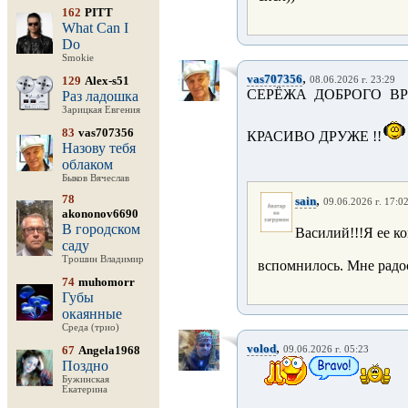
162
PITT
What Can I
Do
Smokie
,
vas707356
129
Alex-s51
08.06.2026 г. 23:29
СЕРЁЖА ДОБРОГО ВР
Раз ладошка
Зарицкая Евгения
83
vas707356
КРАСИВО ДРУЖЕ !!
Назову тебя
облаком
Быков Вячеслав
78
,
sain
09.06.2026 г. 17:0
akononov6690
В городском
Василий!!!Я ее ко
саду
Трошин Владимир
вспомнилось. Мне радос
74
muhomorr
Губы
окаянные
Среда (трио)
,
volod
67
Angela1968
09.06.2026 г. 05:23
Поздно
Бужинская
Екатерина