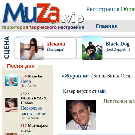
Регистрация
Обра
Главная
Искала
Black Dog
(Земфира)
(Led Zeppelin)
Песня дня
«
Журавли
» (Бюль-Бюль Оглы 
354
Manyka
Небо
Цой Анита
Кавер-версия от
sain
345
-
VALKYRYA-
&
Перезалил вн
1966av
Несколько
часов любви
Апина Алена
317
Marinajazz
&
SkT