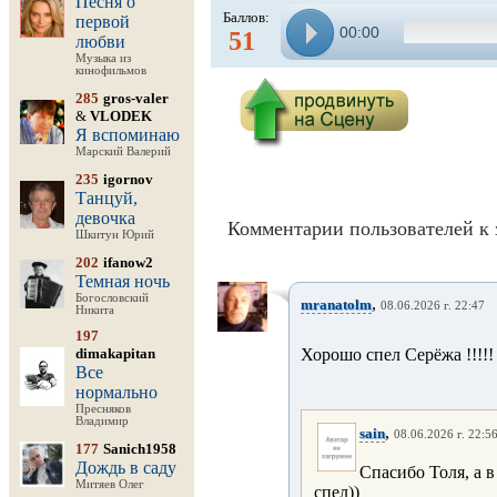
Песня о
Баллов:
первой
00:00
51
любви
Музыка из
кинофильмов
285
gros-valer
&
VLODEK
Я вспоминаю
Марский Валерий
235
igornov
Танцуй,
девочка
Комментарии пользователей к 
Шкитун Юрий
202
ifanow2
Темная ночь
Богословский
,
mranatolm
08.06.2026 г. 22:47
Никита
197
dimakapitan
Хорошо спел Серёжа !!!!!
Все
нормально
Пресняков
Владимир
,
sain
08.06.2026 г. 22:5
177
Sanich1958
Дождь в саду
Спасибо Толя, а 
Митяев Олег
спел))