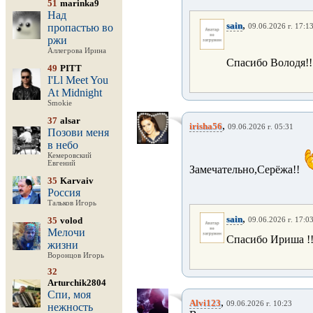
51
marinka9
Над
,
sain
пропастью во
09.06.2026 г. 17:1
ржи
Аллегрова Ирина
Спасибо Володя!!
49
PITT
I'Ll Meet You
At Midnight
Smokie
37
alsar
,
irisha56
09.06.2026 г. 05:31
Позови меня
в небо
Кемеровский
Евгений
Замечательно,Серёжа!!
35
Karvaiv
Россия
Тальков Игорь
,
sain
35
volod
09.06.2026 г. 17:0
Мелочи
Спасибо Ириша !!
жизни
Воронцов Игорь
32
Arturchik2804
Спи, моя
,
Alvi123
09.06.2026 г. 10:23
нежность