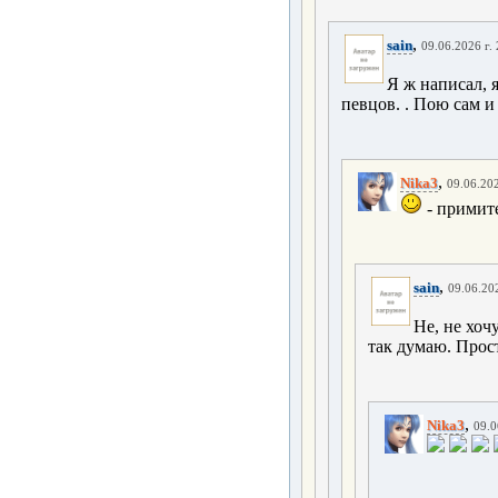
,
sain
09.06.2026 г.
Я ж написал, 
певцов. . Пою сам и
,
Nika3
09.06.202
- примит
,
sain
09.06.202
Не, не хоч
так думаю. Прост
,
Nika3
09.0