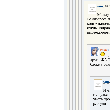
,
sain
10.0
Между 
Вайлбересе з
конце палочк
очень понрав
видеокамеры.
Nika3
- 
друга!ЖАЛЬ
блоке у одн
sain
И ч
им судья.
уметь про
рассудит.