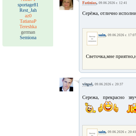
,
Fatinias
09.06.2026 г. 12:41
sportage81
Rest_Jah
Серёжа, отлично исполни
az0
TatianaP
Tereshka
german
,
sain
09.06.2026 г. 17:0
Semiona
Светочка,мне приятно,н
,
vitgol
09.06.2026 г. 20:37
Сережа, прекрасно зву
,
sain
09.06.2026 г. 20:4