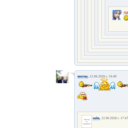
Ni
,
merus
12.06.2026 г. 16:49
,
sain
12.06.2026 г. 17:4