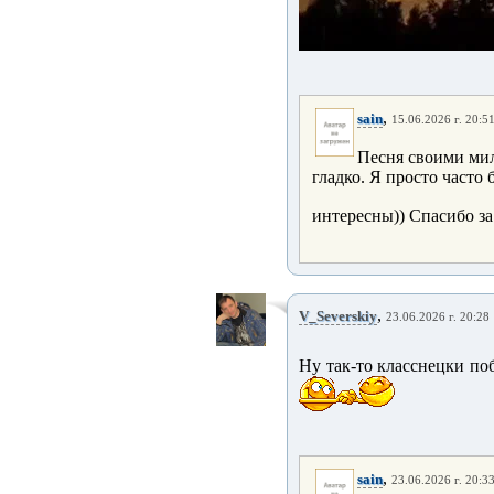
,
sain
15.06.2026 г. 20:5
Песня своими мил
гладко. Я просто часто
интересны)) Спасибо за
,
V_Severskiy
23.06.2026 г. 20:28
Ну так-то класснецки поба
,
sain
23.06.2026 г. 20:3