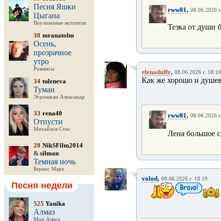
Песня Яшки
,
rww01
08.06.2026 г
Цыгана
Неуловимые мстители
Тезка от души б
38
mranatolm
Осень,
прозрачное
утро
Романсы
,
elenaduffy
08.06.2026 г. 18:19
Как же хорошо и душев
34
tuleneva
Туман
Эгромжан Александр
33
rena40
,
rww01
08.06.2026 г
Отпусти
Михайлов Стас
Лена большое с
28
NikSFilm2014
&
silman
Темная ночь
Бернес Марк
,
volod
08.06.2026 г. 18:19
Песня недели
525
Yanika
Алмаз
Мон Алиса