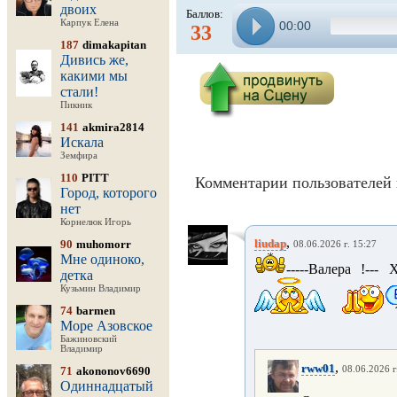
двоих
Баллов:
Карпук Елена
00:00
33
187
dimakapitan
Дивись же,
какими мы
стали!
Пикник
141
akmira2814
Искала
Земфира
110
PITT
Комментарии пользователей 
Город, которого
нет
Корнелюк Игорь
,
liudap
90
muhomorr
08.06.2026 г. 15:27
Мне одиноко,
-----Валера !---
детка
Кузьмин Владимир
74
barmen
Море Азовское
Бажиновский
Владимир
,
rww01
71
akononov6690
08.06.2026 г
Одиннадцатый