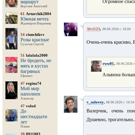
Огромное спаси
маршрут
Королев Анатолий
61
Arturchik2804
Южная мечта
Ждамиров Владимир
,
Alvi123
08.06.2026 г. 16:04
54
ciunchikvv
Розы красные
Очень-очень красиво, 
Сухачев Сергей
51
lalalala2000
Не бродить, не
,
rww01
08.06.2026 г
мять в кустах
багряных
Альвина большо
Ефимыч
47
regina74
Мой мир
наполнен
Алькасар
,
v_solovey
08.06.2026 г. 16:54
47
volod
Валерчик, очень по
До
шестнадцати
Душевно, трогательно.
лет
Пламя
39
8911083