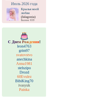
Июль 2026 года
Крылья моей
любви
(Jalagonia)
Баллов: 659
С
Д
н
е
м
Р
о
ж
д
е
н
и
я
!
leon4763
grim97
svatovstvo
anechkina
Anna1981
stelszipo
Drozd
60Evulez
BibiKing70
ivasyuk
Painka