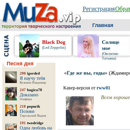
Регистрация
Обрат
Главная
Black Dog
Солнце
(Led Zeppelin)
мое
(Овсиенко
Татьяна)
Песня дня
«
Где же вы, годы
» (Ждамир
290
igorded
Я научу тебя
Кузьмин Владимир
Кавер-версия от
rww01
247
bagira70
Доказано
Всем хорошег
Земфира
218
popurik
Позови
Тирольский Вадим
191
twodridge
Одна любовь на