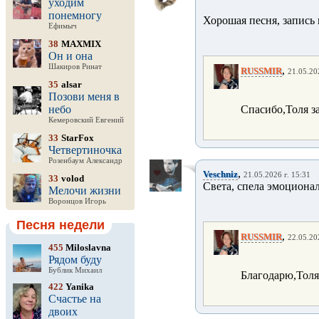
уходим
понемногу
Хорошая песня, запись
Ефимыч
38
MAXMIX
Он и она
Шакиров Ринат
,
RUSSMIR
21.05.20
35
alsar
Позови меня в
небо
Спасибо,Толя за
Кемеровский Евгений
33
StarFox
Четвертиночка
Розенбаум Александр
,
Veschniz
21.05.2026 г. 15:31
33
volod
Света, спела эмоциона
Мелочи жизни
Воронцов Игорь
Песня недели
,
RUSSMIR
22.05.20
455
Miloslavna
Рядом буду
Бублик Михаил
Благодарю,Толя
422
Yanika
Счастье на
двоих