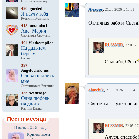
Иванов Александр
420
igorded
,
Alexgor
21.05.2026 г. 15:31
Я научу тебя
Кузьмин Владимир
Отличная работа Света
418
tumantho1
Аве, Мария
Светикова Светлана
404
Vladavtopilot
,
RUSSMIR
22.05.20
На дальнем
берегу
Сармат
Спасибо,Лёша!
397
Angelochek_ms
Слова остались
мне
Литвинкович Евгений
,
alunchik
21.05.2026 г. 15:54
335
twodridge
Одна любовь
Светочка... чудесное и
на двоих
Карпук Елена
Песня месяца
,
RUSSMIR
22.05.20
Июль 2026 года
Крылья моей
Алуся, спасибо!