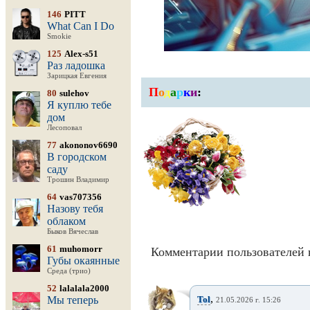
146
PITT
What Can I Do
Smokie
125
Alex-s51
Раз ладошка
Зарицкая Евгения
П
о
д
а
р
к
и
:
80
sulehov
Я куплю тебе
дом
Лесоповал
77
akononov6690
В городском
саду
Трошин Владимир
64
vas707356
Назову тебя
облаком
Быков Вячеслав
61
muhomorr
Комментарии пользователей 
Губы окаянные
Среда (трио)
52
lalalala2000
,
Мы теперь
Tol
21.05.2026 г. 15:26