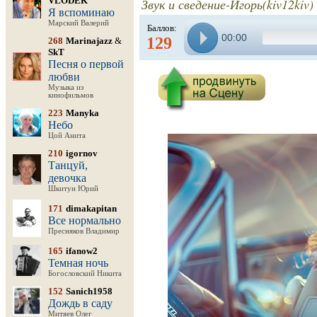
VLODEK
Звук и сведение-Игорь(kiv12kiv)
Я вспоминаю
Марский Валерий
Баллов:
00:00
129
268
Marinajazz
&
SkT
Песня о первой
любви
Музыка из
кинофильмов
223
Manyka
Небо
Цой Анита
210
igornov
Танцуй,
девочка
Шкитун Юрий
171
dimakapitan
Все нормально
Пресняков Владимир
165
ifanow2
Темная ночь
Богословский Никита
152
Sanich1958
Дождь в саду
Митяев Олег