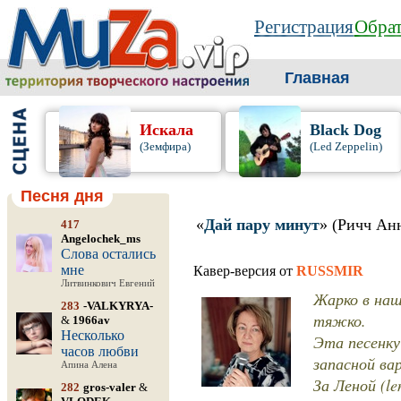
Регистрация
Обрат
Главная
Искала
Black Dog
(Земфира)
(Led Zeppelin)
Песня дня
«
Дай пару минут
» (Ричч Ан
417
Angelochek_ms
Слова остались
мне
Кавер-версия от
RUSSMIR
Литвинкович Евгений
Жарко в наш
283
-VALKYRYA-
тяжко.
&
1966av
Несколько
Эта песенку 
часов любви
запасной ва
Апина Алена
За Леной (le
282
gros-valer
&