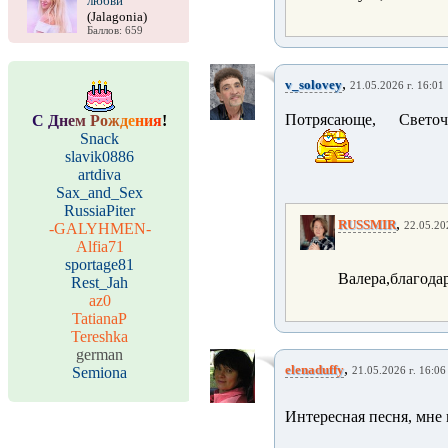
любви
(Jalagonia)
Баллов: 659
,
v_solovey
21.05.2026 г. 16:01
Потрясающе, Свето
С
Д
н
е
м
Р
о
ж
д
е
н
и
я
!
Snack
slavik0886
artdiva
Sax_and_Sex
RussiaPiter
,
RUSSMIR
-GALYHMEN-
22.05.20
Alfia71
sportage81
Валера,благода
Rest_Jah
az0
TatianaP
Tereshka
german
,
elenaduffy
Semiona
21.05.2026 г. 16:06
Интересная песня, мне 