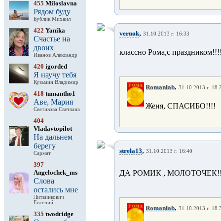
455
Miloslavna
Рядом буду
Бублик Михаил
422
Yanika
,
vernok
31.10.2013 г. 16:33
Счастье на
двоих
классно Рома,с праздником!!!!
Иванов Александр
420
igorded
Я научу тебя
Кузьмин Владимир
,
Romanlab
31.10.2013 г. 18:
418
tumantho1
Аве, Мария
Женя, СПАСИБО!!!!
Светикова Светлана
404
Vladavtopilot
На дальнем
берегу
,
strela13
31.10.2013 г. 16:40
Сармат
397
Angelochek_ms
ДА РОМИК , МОЛОТОЧЕК!!!!!
Слова
остались мне
Литвинкович
Евгений
,
Romanlab
31.10.2013 г. 18:
335
twodridge