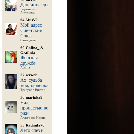
Дансинг-герл
Вертинский
Александр
64
MusV0
Мой адрес
Советский
Союз
Самоцветы
60
Galina_
&
Grafinia
Женская
дружба
Афина
57
serweb
Ах, судьба
моя, злодейка
Трегубов Виктор
56
marinka9
Над
пропастью во
ржи
Аллегрова Ирина
55
Radmila76
Лето слез и