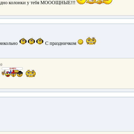
Видно колонки у тебя МОООЩНЫЕ!!!
икольно
С праздничком
40
!