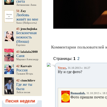
света
Литвиненко Анна
51
Zay
Любовь
живёт во мне
Suno (Нейросеть)
45
jemchujinka
Бесконечная
нежность
(Нюша)
Esprimo
Комментарии пользователей к
43
lalalala2000
Саня
Страницы:
1
2
Маршал Александр
42
Karvaiv
,
Verax
31.10.2013 г. 16:27
Россия
Ну и где фото?
Тальков Игорь
42
ciunchikvv
Где же ты
была
,
Лейся песня
Romanlab
31.10.2013 г. 18:
Фото пришли почти сра
Песня недели