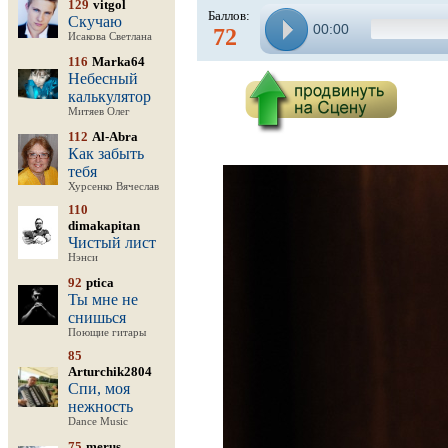
129
vitgol
Баллов:
Скучаю
00:00
72
Исакова Светлана
116
Marka64
Небесный
калькулятор
Митяев Олег
112
Al-Abra
Как забыть
тебя
Хурсенко Вячеслав
110
dimakapitan
Чистый лист
Нэнси
92
ptica
Ты мне не
снишься
Поющие гитары
85
Arturchik2804
Спи, моя
нежность
Dance Music
75
merus