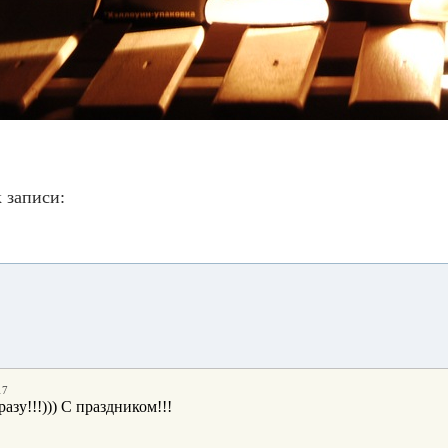
 записи:
17
зу!!!))) С праздником!!!