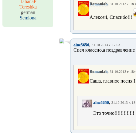
TatianaP
,
Romanlab
31.10.2013 г. 18:
Tereshka
german
Алексей, Спасибо!!!
Semiona
,
alne5656
31.10.2013 г. 17:03
Спел классно,а поздравление -
,
Romanlab
31.10.2013 г. 18:
Саша, главное песня
,
alne5656
31.10.2013 г. 18
Это точно!!!!!!!!!!!!!