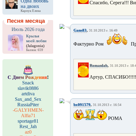
Одна любовь
Спасибо, Серега!!! 
на двоих
Карпук Елена
Песня месяца
Июль 2026 года
,
Gans83
31.10.2013 г. 16:49
Крылья
моей любви
Фактурно Ром
Пр
(Jalagonia)
Баллов: 659
,
Romanlab
31.10.2013 г. 18:
Артур, СПАСИБО!!!!
С
Д
н
е
м
Р
о
ж
д
е
н
и
я
!
Snack
slavik0886
artdiva
Sax_and_Sex
,
RussiaPiter
bx091579
31.10.2013 г. 16:54
-GALYHMEN-
Alfia71
РОМА
sportage81
Rest_Jah
az0