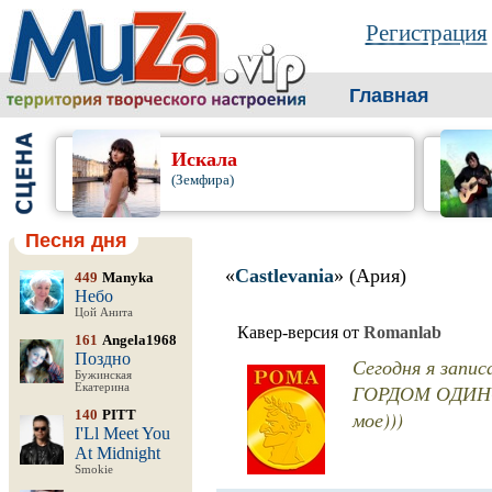
Регистрация
Главная
Искала
(Земфира)
Песня дня
«
Castlevania
» (Ария)
449
Manyka
Небо
Цой Анита
Кавер-версия от
Romanlab
161
Angela1968
Поздно
Сегодня я запис
Бужинская
ГОРДОМ ОДИНОЧЕ
Екатерина
140
PITT
мое)))
I'Ll Meet You
At Midnight
Smokie