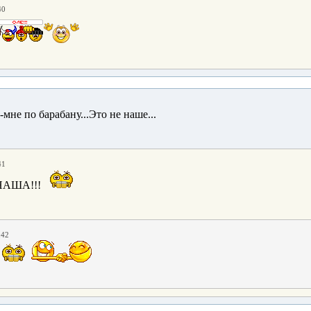
40
мне по барабану...Это не наше...
41
 НАША!!!
:42