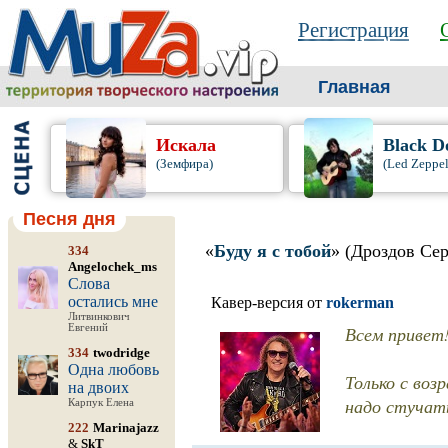
Регистрация
Главная
Искала
Black D
(Земфира)
(Led Zeppel
Песня дня
«
Буду я с тобой
» (Дроздов Сер
334
Angelochek_ms
Слова
остались мне
Кавер-версия от
rokerman
Литвинкович
Евгений
Всем привет!
334
twodridge
Одна любовь
Только с воз
на двоих
надо стучать
Карпук Елена
222
Marinajazz
&
SkT