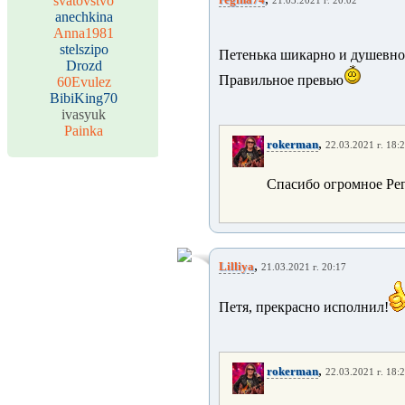
svatovstvo
21.03.2021 г. 20:02
anechkina
Anna1981
stelszipo
Петенька шикарно и душевно
Drozd
Правильное превью
60Evulez
BibiKing70
ivasyuk
Painka
,
rokerman
22.03.2021 г. 18:
Спасибо огромное Рег
,
Lilliya
21.03.2021 г. 20:17
Петя, прекрасно исполнил!
,
rokerman
22.03.2021 г. 18: