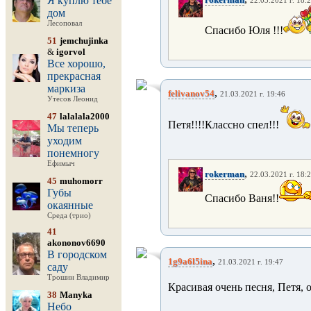
Я куплю тебе
22.03.2021 г. 18:
дом
Лесоповал
Спасибо Юля !!!
51
jemchujinka
&
igorvol
Все хорошо,
прекрасная
маркиза
,
felivanov54
21.03.2021 г. 19:46
Утесов Леонид
47
lalalala2000
Петя!!!!Классно спел!!!
Мы теперь
уходим
понемногу
Ефимыч
,
rokerman
22.03.2021 г. 18:
45
muhomorr
Губы
Спасибо Ваня!!
окаянные
Среда (трио)
41
akononov6690
В городском
,
1g9a6l5ina
21.03.2021 г. 19:47
саду
Трошин Владимир
Красивая очень песня, Петя,
38
Manyka
Небо