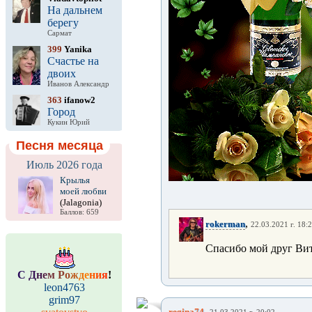
На дальнем
берегу
Сармат
399
Yanika
Счастье на
двоих
Иванов Александр
363
ifanow2
Город
Кукин Юрий
Песня месяца
Июль 2026 года
Крылья
моей любви
(Jalagonia)
Баллов: 659
,
rokerman
22.03.2021 г. 18:
Спасибо мой друг Вит
С
Д
н
е
м
Р
о
ж
д
е
н
и
я
!
leon4763
grim97
,
regina74