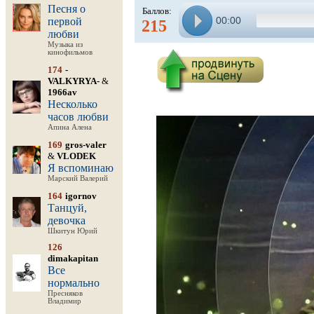
Песня о
Баллов:
00:00
первой
215
любви
Музыка из
кинофильмов
174
-
VALKYRYA-
&
1966av
Несколько
часов любви
Апина Алена
169
gros-valer
&
VLODEK
Я вспоминаю
Марский Валерий
164
igornov
Танцуй,
девочка
Шкитун Юрий
126
dimakapitan
Все
нормально
Пресняков
Владимир