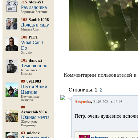
115
Alex-s51
Раз ладошка
Зарицкая Евгения
108
Sanich1958
Дождь в саду
Митяев Олег
108
PITT
What Can I
Do
Smokie
105
ifanow2
Темная ночь
Богословский
Никита
Комментарии пользователей к 
89
8911083
Песня Яшки
Страницы:
1
2
Цыгана
Неуловимые
мстители
,
Arsyusha
21.03.2021 г. 19:46
80
Arturchik2804
Пётр, очень душевное испол
Южная мечта
Ждамиров
Владимир
63
sulehov
,
rokerman