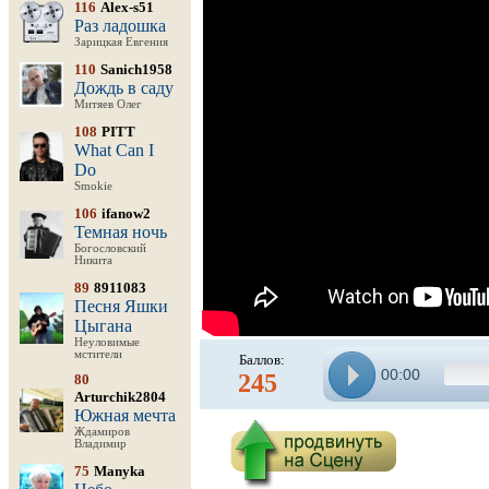
116
Alex-s51
Раз ладошка
Зарицкая Евгения
110
Sanich1958
Дождь в саду
Митяев Олег
108
PITT
What Can I
Do
Smokie
106
ifanow2
Темная ночь
Богословский
Никита
89
8911083
Песня Яшки
Цыгана
Неуловимые
мстители
Баллов:
00:00
245
80
Arturchik2804
Южная мечта
Ждамиров
Владимир
75
Manyka