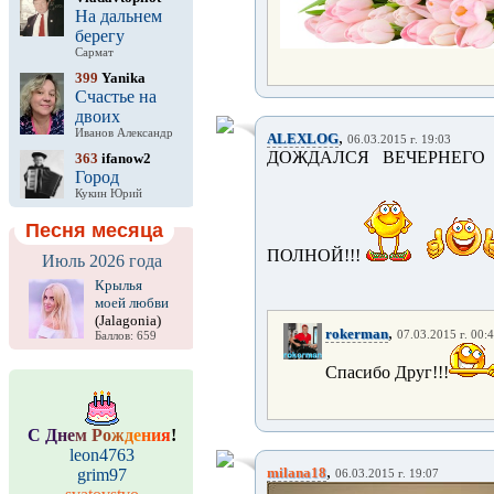
На дальнем
берегу
Сармат
399
Yanika
Счастье на
двоих
Иванов Александр
,
ALEXLOG
06.03.2015 г. 19:03
ДОЖДАЛСЯ ВЕЧЕРНЕГО 
363
ifanow2
Город
Кукин Юрий
Песня месяца
ПОЛНОЙ!!!
Июль 2026 года
Крылья
моей любви
(Jalagonia)
,
rokerman
07.03.2015 г. 00:
Баллов: 659
Спасибо Друг!!!
С
Д
н
е
м
Р
о
ж
д
е
н
и
я
!
leon4763
,
milana18
grim97
06.03.2015 г. 19:07