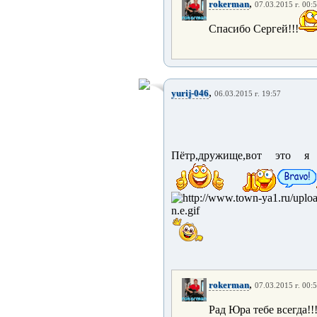
,
rokerman
07.03.2015 г. 00:
Спасибо Сергей!!!
,
yurij-046
06.03.2015 г. 19:57
Пётр,дружище,вот это я 
,
rokerman
07.03.2015 г. 00:
Рад Юра тебе всегда!!