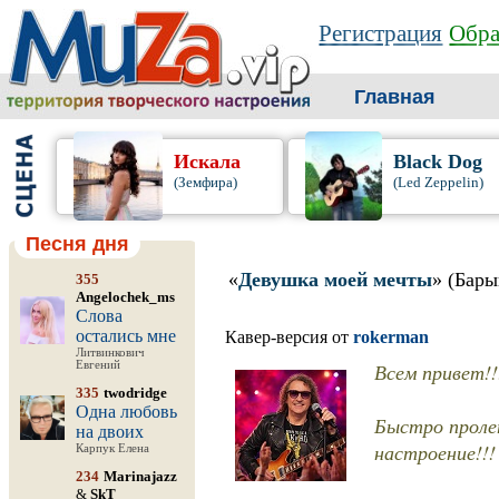
Регистрация
Обра
Главная
Искала
Black Dog
(Земфира)
(Led Zeppelin)
Песня дня
«
Девушка моей мечты
» (Бар
355
Angelochek_ms
Слова
остались мне
Кавер-версия от
rokerman
Литвинкович
Евгений
Всем привет!!
335
twodridge
Одна любовь
Быстро пролет
на двоих
настроение!!!
Карпук Елена
234
Marinajazz
&
SkT