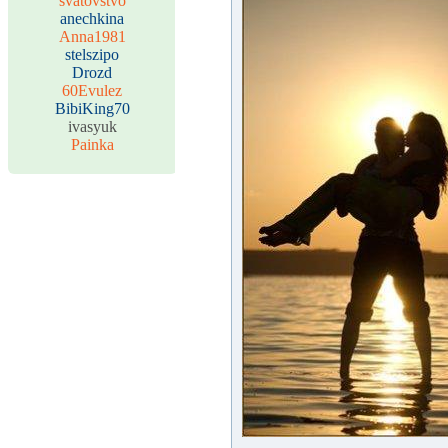
svatovstvo
anechkina
Anna1981
stelszipo
Drozd
60Evulez
BibiKing70
ivasyuk
Painka