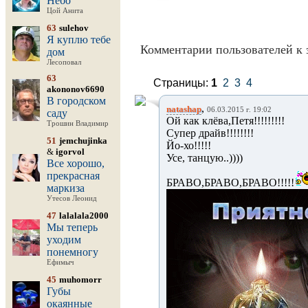
Небо
Цой Анита
63
sulehov
Я куплю тебе
Комментарии пользователей к 
дом
Лесоповал
63
Страницы:
1
2
3
4
akononov6690
В городском
,
natashap
06.03.2015 г. 19:02
саду
Ой как клёва,Петя!!!!!!!!!
Трошин Владимир
Супер драйв!!!!!!!!
51
jemchujinka
Йо-хо!!!!!
&
igorvol
Усе, танцую..))))
Все хорошо,
прекрасная
БРАВО,БРАВО,БРАВО!!!!!
маркиза
Утесов Леонид
47
lalalala2000
Мы теперь
уходим
понемногу
Ефимыч
45
muhomorr
Губы
окаянные