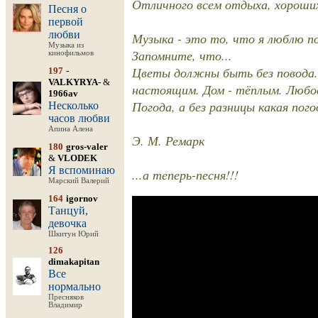
Отличного всем отдыха, хороших
Песня о
первой
любви
Музыка - это то, что я люблю п
Музыка из
Запомните, что...
кинофильмов
Цветы должны быть без повода
197
-
VALKYRYA-
&
настоящим. Дом - тёплым. Любо
1966av
Погода, а без разницы какая пого
Несколько
часов любви
Апина Алена
Э. М. Ремарк
180
gros-valer
&
VLODEK
Я вспоминаю
...а теперь-песня!!!
Марский Валерий
164
igornov
Танцуй,
девочка
Шкитун Юрий
126
dimakapitan
Все
нормально
Пресняков
Владимир