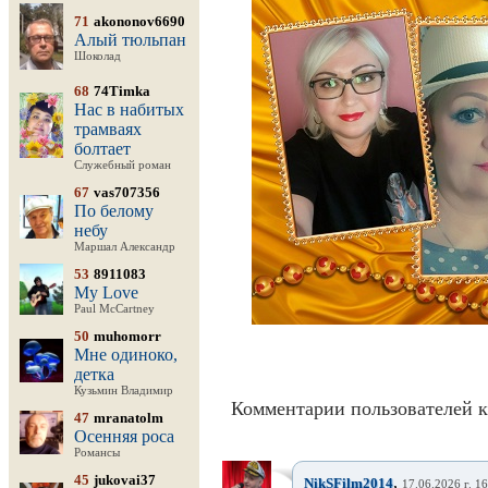
71
akononov6690
Алый тюльпан
Шоколад
68
74Timka
Нас в набитых
трамваях
болтает
Служебный роман
67
vas707356
По белому
небу
Маршал Александр
53
8911083
My Love
Paul McCartney
50
muhomorr
Мне одиноко,
детка
Кузьмин Владимир
Комментарии пользователей к
47
mranatolm
Осенняя роса
Романсы
45
jukovai37
,
NikSFilm2014
17.06.2026 г. 1