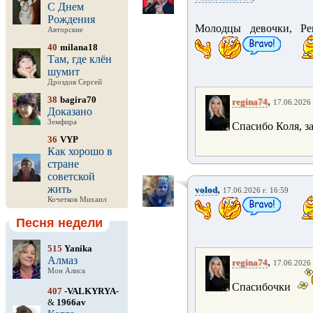
С Днем
Рождения
Молодцы девочки, Ре
Авторские
40
milana18
Там, где клён
шумит
Дроздов Сергей
38
bagira70
,
regina74
17.06.2026 
Доказано
Земфира
Спасибо Коля, з
36
VYP
Как хорошо в
стране
советской
жить
,
volod
17.06.2026 г. 16:59
Кочетков Михаил
Песня недели
515
Yanika
Алмаз
,
regina74
17.06.2026 
Мон Алиса
Спасибочки
407
-VALKYRYA-
&
1966av