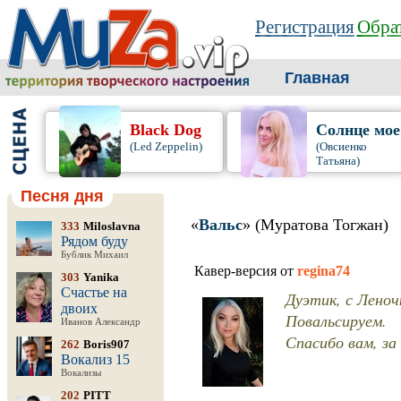
Регистрация
Обрат
Главная
Black Dog
Солнце мое
(Led Zeppelin)
(Овсиенко
Татьяна)
Песня дня
«
Вальс
» (Муратова Тогжан)
333
Miloslavna
Рядом буду
Бублик Михаил
Кавер-версия от
regina74
303
Yanika
Счастье на
Дуэтик, с Леноч
двоих
Повальсируем.
Иванов Александр
Спасибо вам, за
262
Boris907
Вокализ 15
Вокализы
202
PITT