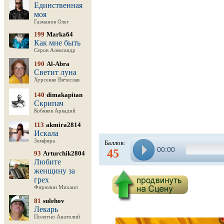
Единственная
моя
Газманов Олег
199
Marka64
Как мне быть
Серов Александр
190
Al-Abra
Светит луна
Хурсенко Вячеслав
140
dimakapitan
Скрипач
Кобяков Аркадий
113
akmira2814
Искала
Земфира
Баллов:
00:00
45
93
Arturchik2804
Любите
женщину за
грех
Фирюлин Михаил
81
sulehov
Лекарь
Полотно Анатолий