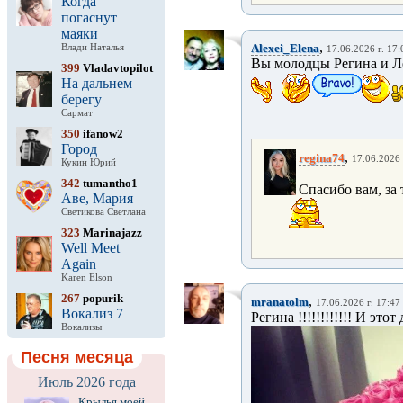
Когда
погаснут
маяки
,
Alexei_Elena
Влади Наталья
17.06.2026 г. 17:
Вы молодцы Регина и Ле
399
Vladavtopilot
На дальнем
берегу
Сармат
350
ifanow2
Город
,
regina74
17.06.2026 
Кукин Юрий
342
tumantho1
Спасибо вам, за
Аве, Мария
Светикова Светлана
323
Marinajazz
Well Meet
Again
Karen Elson
267
popurik
,
mranatolm
17.06.2026 г. 17:47
Вокализ 7
Регина !!!!!!!!!!!! И этот
Вокализы
Песня месяца
Июль 2026 года
Крылья моей