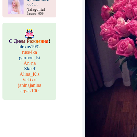
любви
(Jalagonia)
Баллов: 659
С
Д
н
е
м
Р
о
ж
д
е
н
и
я
!
alexus1992
ruse4ka
garmon_ist
An-na
Skeef
Alina_Kis
Vektxrf
janinajanina
aqva-100