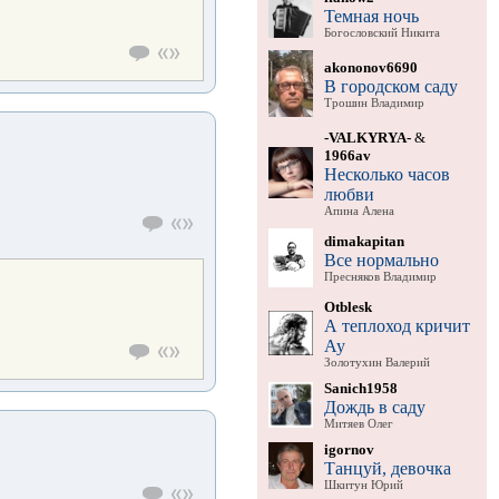
Темная ночь
Богословский Никита
akononov6690
В городском саду
Трошин Владимир
-VALKYRYA-
&
1966av
Несколько часов
любви
Апина Алена
dimakapitan
Все нормально
Пресняков Владимир
Otblesk
А теплоход кричит
Ау
Золотухин Валерий
Sanich1958
Дождь в саду
Митяев Олег
igornov
Танцуй, девочка
Шкитун Юрий