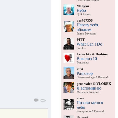
Manyka
Небо
Цой Анита
vas707356
Назову тебя
облаком
Быков Вячеслав
PITT
What Can I Do
Smokie
Lenochka
&
Dashina
Вокализ 10
Вокализы
kir4
Разговор
Соловьев-Седой Василий
gros-valer
&
VLODEK
Я вспоминаю
Марский Валерий
alsar
Позови меня в
небо
Кемеровский Евгений
ifanow2