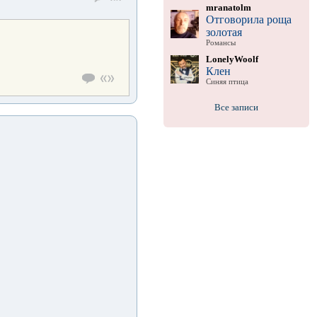
mranatolm
Отговорила роща
золотая
Романсы
LonelyWoolf
Клен
Синяя птица
Все записи