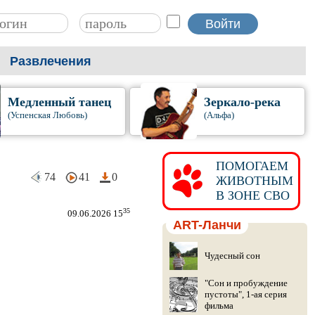
Развлечения
Медленный танец
Зеркало-река
(Успенская Любовь)
(Альфа)
ПОМОГАЕМ
74
41
0
ЖИВОТНЫМ
В ЗОНЕ СВО
35
09.06.2026 15
ART-Ланчи
Чудесный сон
"Сон и пробуждение
пустоты", 1-ая серия
фильма