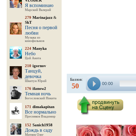
VLODEK
Я вспоминаю
Марский Валерий
279
Marinajazz
&
SkT
Песня о первой
любви
Музыка из
кинофильмов
224
Manyka
Небо
Цой Анита
210
igornov
Танцуй,
девочка
Баллов:
Шкитун Юрий
00:00
50
176
ifanow2
Темная ночь
Богословский Никита
171
dimakapitan
Все нормально
Пресняков Владимир
152
Sanich1958
Дождь в саду
Митяев Олег