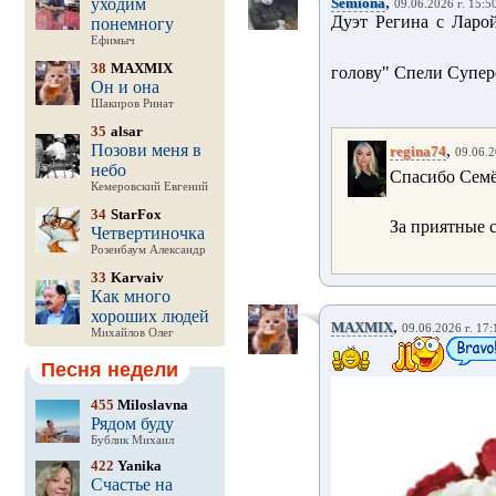
,
уходим
Semiona
09.06.2026 г. 15:5
Дуэт Регина с Ларо
понемногу
Ефимыч
38
MAXMIX
голову" Спели Суперс
Он и она
Шакиров Ринат
35
alsar
Позови меня в
,
regina74
09.06.2
небо
Спасибо Семё
Кемеровский Евгений
34
StarFox
За приятные 
Четвертиночка
Розенбаум Александр
33
Karvaiv
Как много
хороших людей
,
MAXMIX
09.06.2026 г. 17:
Михайлов Олег
Песня недели
455
Miloslavna
Рядом буду
Бублик Михаил
422
Yanika
Счастье на