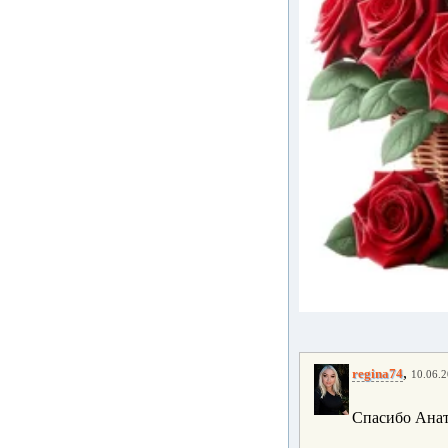
,
regina74
10.06.2
Спасибо Анат