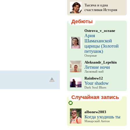
Тысяча и одна
счастливая История
Дебюты
Ostrova_v_oceane
Ария
Шамаханской
царицы (Золотой
петушок)
Оперные
Aleksandr_Lepehin
Летние ночи
Ласковый май
Rainbow12
Your shadow
Dark Soul Blues
Случайная запись
albonew2003
Когда уходишь ты
Макарский Антон