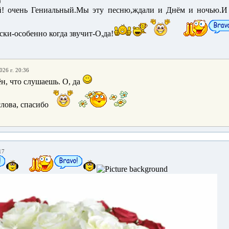
0
й! очень Гениальный.Мы эту песню,ждали и Днём и ночью.И
ки-особенно когда звучит-О,да!
026 г. 20:36
н, что слушаешь. О, да
слова, спасибо
17