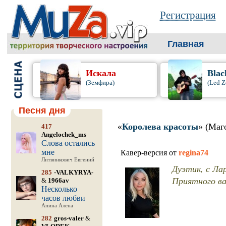
Регистрация
Главная
Искала
Blac
(Земфира)
(Led Z
Песня дня
«
Королева красоты
» (Маг
417
Angelochek_ms
Слова остались
мне
Кавер-версия от
regina74
Литвинкович Евгений
Дуэтик, с Ла
285
-VALKYRYA-
Приятного вам
&
1966av
Несколько
часов любви
Апина Алена
282
gros-valer
&