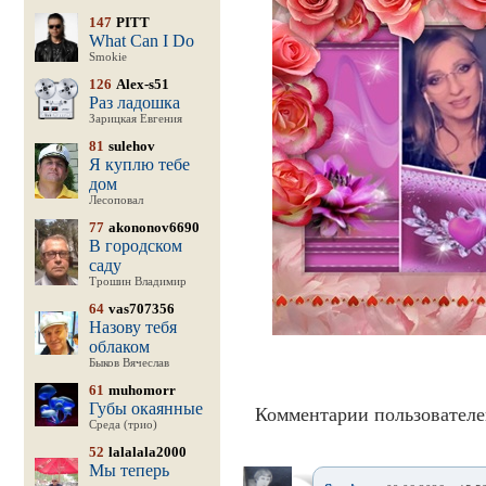
147
PITT
What Can I Do
Smokie
126
Alex-s51
Раз ладошка
Зарицкая Евгения
81
sulehov
Я куплю тебе
дом
Лесоповал
77
akononov6690
В городском
саду
Трошин Владимир
64
vas707356
Назову тебя
облаком
Быков Вячеслав
61
muhomorr
Губы окаянные
Комментарии пользователе
Среда (трио)
52
lalalala2000
Мы теперь