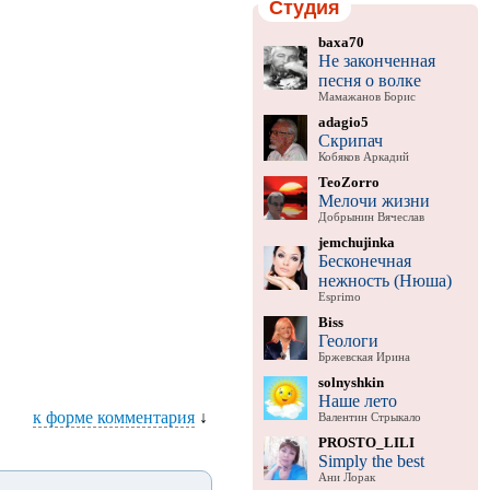
Студия
baxa70
Не законченная
песня о волке
Мамажанов Борис
adagio5
Скрипач
Кобяков Аркадий
TeoZorro
Мелочи жизни
Добрынин Вячеслав
jemchujinka
Бесконечная
нежность (Нюша)
Esprimo
Biss
Геологи
Бржевская Ирина
solnyshkin
Наше лето
к форме комментария
↓
Валентин Стрыкало
PROSTO_LILI
Simply the best
Ани Лорак