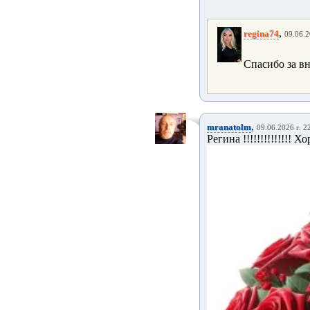
,
regina74
09.06.2
Спасибо за в
,
mranatolm
09.06.2026 г. 2
Регина !!!!!!!!!!!!!! Х