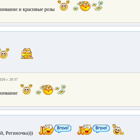
внимание и красивые розы
026 г. 20:37
внимание
й, Региночка)))