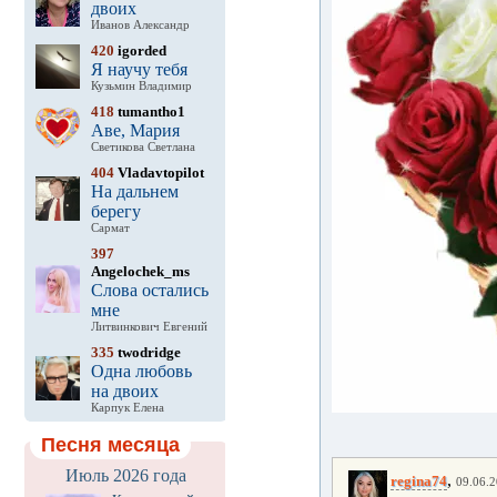
двоих
Иванов Александр
420
igorded
Я научу тебя
Кузьмин Владимир
418
tumantho1
Аве, Мария
Светикова Светлана
404
Vladavtopilot
На дальнем
берегу
Сармат
397
Angelochek_ms
Слова остались
мне
Литвинкович Евгений
335
twodridge
Одна любовь
на двоих
Карпук Елена
Песня месяца
Июль 2026 года
,
regina74
09.06.2