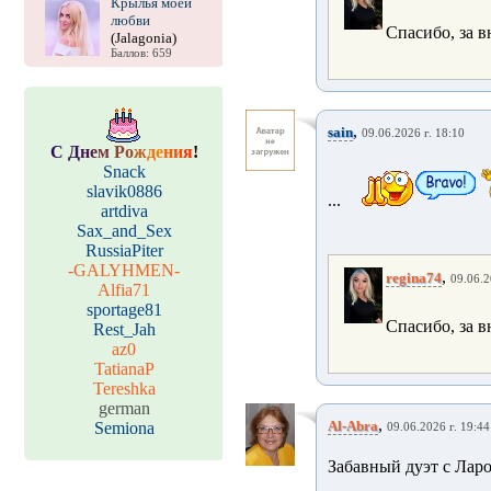
Крылья моей
любви
Спасибо, за 
(Jalagonia)
Баллов: 659
,
sain
09.06.2026 г. 18:10
С
Д
н
е
м
Р
о
ж
д
е
н
и
я
!
Snack
slavik0886
...
artdiva
Sax_and_Sex
RussiaPiter
-GALYHMEN-
,
regina74
09.06.2
Alfia71
sportage81
Спасибо, за 
Rest_Jah
az0
TatianaP
Tereshka
german
,
Al-Abra
Semiona
09.06.2026 г. 19:44
Забавный дуэт с Ларо