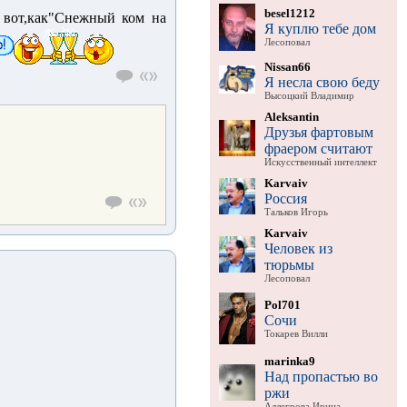
besel1212
 вот,как"Снежный ком на
Я куплю тебе дом
Лесоповал
Nissan66
Я несла свою беду
Высоцкий Владимир
Aleksantin
Друзья фартовым
фраером считают
Искусственный интеллект
Karvaiv
Россия
Тальков Игорь
Karvaiv
Человек из
тюрьмы
Лесоповал
Pol701
Сочи
Токарев Вилли
marinka9
Над пропастью во
ржи
Аллегрова Ирина