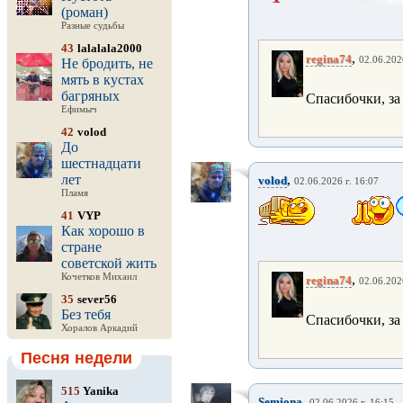
(роман)
Разные судьбы
43
lalalala2000
,
regina74
02.06.202
Не бродить, не
мять в кустах
багряных
Спасибочки, за
Ефимыч
42
volod
До
шестнадцати
лет
,
volod
02.06.2026 г. 16:07
Пламя
41
VYP
Как хорошо в
стране
советской жить
Кочетков Михаил
,
regina74
02.06.202
35
sever56
Без тебя
Спасибочки, з
Хоралов Аркадий
Песня недели
515
Yanika
,
Semiona
02.06.2026 г. 16:15