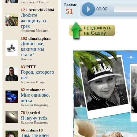
Тирольский Вадим
Баллов:
00:00
51
121
Arturchik2804
Любите
женщину за
грех
Фирюлин Михаил
102
dimakapitan
Дивись же,
какими мы
стали!
Пикник
83
PITT
Город, которого
нет
Корнелюк Игорь
82
muhomorr
Мне одиноко,
детка
Кузьмин Владимир
78
igorded
Я научу тебя
Кузьмин Владимир
66
milana18
Там, где клён