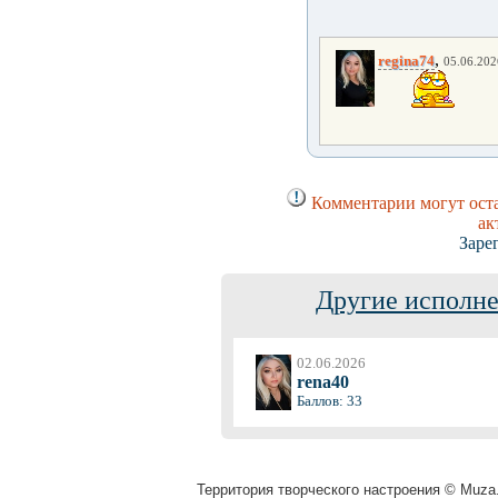
,
regina74
05.06.202
Комментарии могут оста
ак
Заре
Другие исполне
02.06.2026
rena40
Баллов: 33
Территория творческого настроения © Muza.v