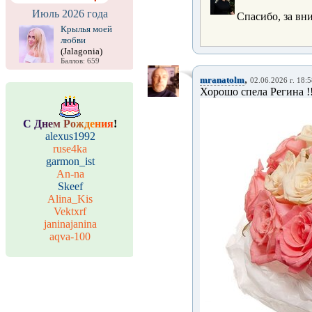
Июль 2026 года
Спасибо, за в
Крылья моей
любви
(Jalagonia)
Баллов: 659
,
mranatolm
02.06.2026 г. 18:
Хорошо спела Регина !!!!
С
Д
н
е
м
Р
о
ж
д
е
н
и
я
!
alexus1992
ruse4ka
garmon_ist
An-na
Skeef
Alina_Kis
Vektxrf
janinajanina
aqva-100