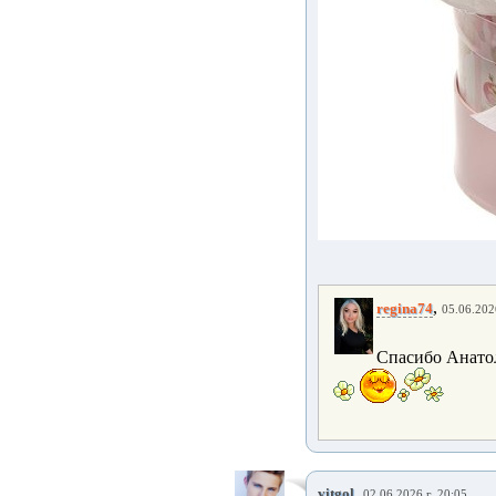
,
regina74
05.06.202
Спасибо Анатол
,
vitgol
02.06.2026 г. 20:05