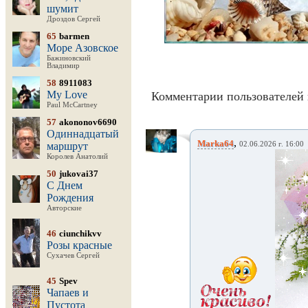
шумит
Дроздов Сергей
65
barmen
Море Азовское
Бажиновский
Владимир
58
8911083
My Love
Комментарии пользователей 
Paul McCartney
57
akononov6690
Одиннадцатый
,
Marka64
маршрут
02.06.2026 г. 16:00
Королев Анатолий
50
jukovai37
С Днем
Рождения
Авторские
46
ciunchikvv
Розы красные
Сухачев Сергей
45
Spev
Чапаев и
Пустота