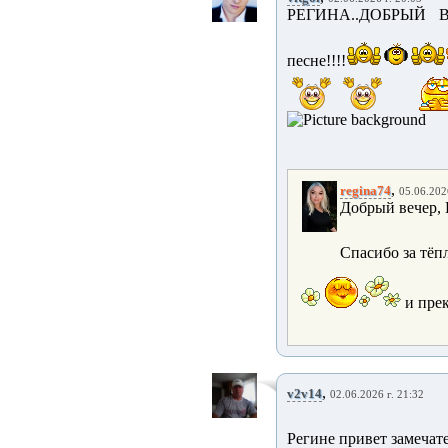
РЕГИНА..ДОБРЫЙ В
песне!!!!
,
regina74
05.06.202
Добрый вечер, 
Спасибо за тёп
и пре
,
v2v14
02.06.2026 г. 21:32
Регине привет замечат