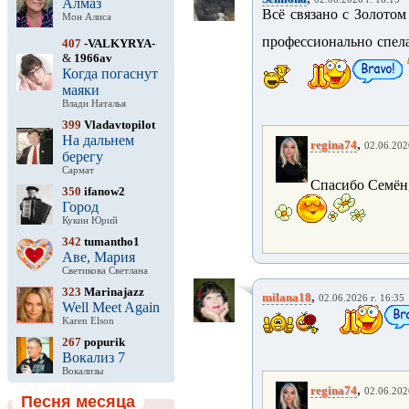
Алмаз
Всё связано с Золотом
Мон Алиса
профессионально спел
407
-VALKYRYA-
&
1966av
Когда погаснут
маяки
Влади Наталья
399
Vladavtopilot
На дальнем
,
regina74
02.06.202
берегу
Сармат
Спасибо Семён,
350
ifanow2
Город
Кукин Юрий
342
tumantho1
Аве, Мария
Светикова Светлана
323
Marinajazz
,
milana18
02.06.2026 г. 16:35
Well Meet Again
Karen Elson
267
popurik
Вокализ 7
Вокализы
,
regina74
02.06.202
Песня месяца