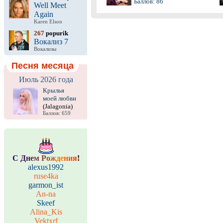
Баллов: 86
Well Meet
Again
Karen Elson
267
popurik
Вокализ 7
Вокализы
Песня месяца
Июль 2026 года
Крылья
моей любви
(Jalagonia)
Баллов: 659
С
Д
н
е
м
Р
о
ж
д
е
н
и
я
!
alexus1992
ruse4ka
garmon_ist
An-na
Skeef
Alina_Kis
Vektxrf