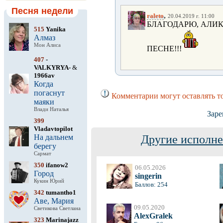
Песня недели
,
raleto
20.04.2019 г. 11:00
БЛАГОДАРЮ, АЛИК
515
Yanika
Алмаз
Мон Алиса
ПЕСНЕ!!!
407
-
VALKYRYA-
&
1966av
Когда
погаснут
Комментарии могут оставлять т
маяки
Влади Наталья
Заре
399
Vladavtopilot
На дальнем
Другие исполне
берегу
Сармат
350
ifanow2
06.05.2026
Город
singerin
Кукин Юрий
Баллов: 254
342
tumantho1
Аве, Мария
09.05.2020
Светикова Светлана
AlexGralek
323
Marinajazz