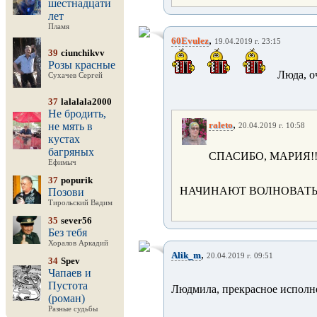
шестнадцати
лет
Пламя
,
60Evulez
19.04.2019 г. 23:15
39
ciunchikvv
Розы красные
Люда, о
Сухачев Сергей
37
lalalala2000
Не бродить,
,
raleto
не мять в
20.04.2019 г. 10:58
кустах
багряных
СПАСИБО, МАРИЯ!!
Ефимыч
37
popurik
НАЧИНАЮТ ВОЛНОВАТЬ 
Позови
Тирольский Вадим
35
sever56
Без тебя
Хоралов Аркадий
,
Alik_m
20.04.2019 г. 09:51
34
Spev
Чапаев и
Пустота
Людмила, прекрасное исполн
(роман)
Разные судьбы