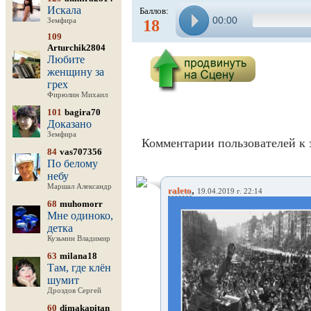
Искала
Баллов:
00:00
Земфира
18
109
Arturchik2804
Любите
женщину за
грех
Фирюлин Михаил
101
bagira70
Доказано
Земфира
Комментарии пользователей к 
84
vas707356
По белому
небу
Маршал Александр
,
raleto
19.04.2019 г. 22:14
68
muhomorr
Мне одиноко,
детка
Кузьмин Владимир
63
milana18
Там, где клён
шумит
Дроздов Сергей
60
dimakapitan