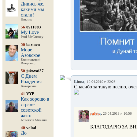
Дивись же,
какими мы
стали!
Пикник
56
8911083
My Love
Paul McCartney
56
barmen
Море
Азовское
Бажиновский
Владимир
50
jukovai37
С Днем
,
Рождения
Linna
19.04.2019 г. 22:28
Спасибо за такую песню, очен
Авторские
41
VYP
Как хорошо в
стране
советской
,
raleto
20.04.2019 г. 10:56
жить
Кочетков Михаил
БЛАГОДАРЮ ЗА ВН
40
volod
До