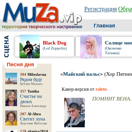
Регистрация
Обра
Главная
Black Dog
Солнце мо
(Led Zeppelin)
(Овсиенко
Татьяна)
Песня дня
«
Майский вальс
» (Хор Пятни
394
Miloslavna
Рядом буду
Бублик Михаил
Кавер-версия от
raleto
357
Yanika
Счастье на
ПОМНИТ ВЕНА..
двоих
Иванов Александр
207
Al-Abra
Светит луна
Хурсенко Вячеслав
129
akmira2814