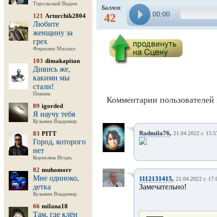
Тирольский Вадим
Баллов:
00:00
42
121
Arturchik2804
Любите
женщину за
грех
Фирюлин Михаил
103
dimakapitan
Дивись же,
какими мы
стали!
Пикник
Комментарии пользователей 
89
igorded
Я научу тебя
Кузьмин Владимир
,
Radmila76
83
PITT
21.04.2022 г. 15:5
Город, которого
нет
Корнелюк Игорь
82
muhomorr
Мне одиноко,
,
1112131415
21.04.2022 г. 17:
детка
Замечательно!
Кузьмин Владимир
66
milana18
Там, где клён