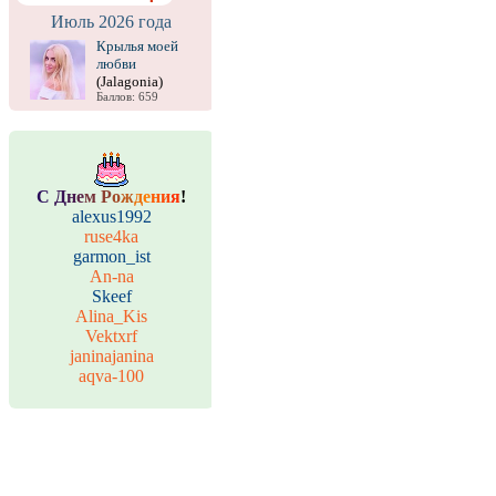
Июль 2026 года
Крылья моей
любви
(Jalagonia)
Баллов: 659
С
Д
н
е
м
Р
о
ж
д
е
н
и
я
!
alexus1992
ruse4ka
garmon_ist
An-na
Skeef
Alina_Kis
Vektxrf
janinajanina
aqva-100