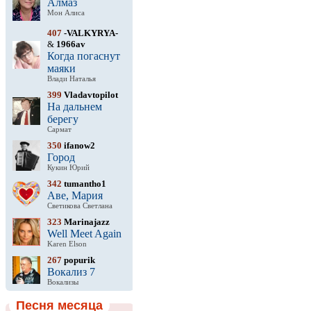
Алмаз
Мон Алиса
407
-VALKYRYA-
&
1966av
Когда погаснут
маяки
Влади Наталья
399
Vladavtopilot
На дальнем
берегу
Сармат
350
ifanow2
Город
Кукин Юрий
342
tumantho1
Аве, Мария
Светикова Светлана
323
Marinajazz
Well Meet Again
Karen Elson
267
popurik
Вокализ 7
Вокализы
Песня месяца