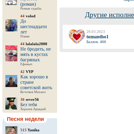
(роман)
Разные судьбы
Другие исполне
44
volod
До
шестнадцати
лет
26.03.2023
tumantho1
Пламя
Баллов: 466
44
lalalala2000
Не бродить, не
мять в кустах
багряных
Ефимыч
42
VYP
Как хорошо в
стране
советской жить
Кочетков Михаил
36
sever56
Без тебя
Хоралов Аркадий
Песня недели
515
Yanika