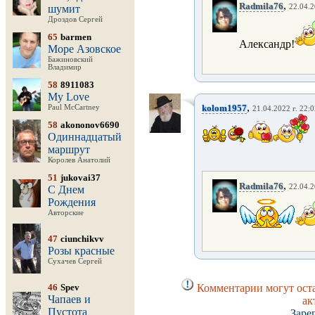
,
Radmila76
шумит
22.04.2
Дроздов Сергей
65
barmen
Александр!
Море Азовское
Бажиновский
Владимир
58
8911083
My Love
,
kolom1957
Paul McCartney
21.04.2022 г. 22:
58
akononov6690
Одиннадцатый
маршрут
Королев Анатолий
51
jukovai37
,
Radmila76
22.04.2
С Днем
Рождения
Авторские
47
ciunchikvv
Розы красные
Сухачев Сергей
46
Spev
Комментарии могут оста
Чапаев и
ак
Пустота
Заре