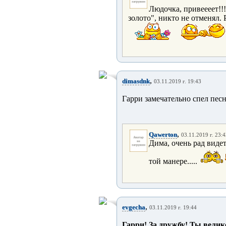
Людочка, привеееет!!
золото", никто не отменял. 
,
dimasdnk
03.11.2019 г. 19:43
Гарри замечательно спел пес
,
Qawerton
03.11.2019 г. 23:
Дима, очень рад видет
той манере.....
,
evgecha
03.11.2019 г. 19:44
Гарри! За дружбу! Ты велик