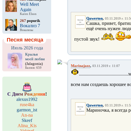
Well Meet
Again
Karen Elson
,
Qawerton
03.11.2019 г. 11:
267
popurik
Сашка, привет, брати
Вокализ 7
ещё очень нужен людям
Вокализы
пустой звук!
Песня месяца
Июль 2026 года
Крылья
моей любви
(Jalagonia)
,
Marinajazz
03.11.2019 г. 11:07
Баллов: 659
............................
всем нам создаешь хорошее в
С
Д
н
е
м
Р
о
ж
д
е
н
и
я
!
alexus1992
ruse4ka
,
Qawerton
03.11.2019 г. 11:
garmon_ist
Мариночка, я всегда р
An-na
Skeef
Alina_Kis
Vektxrf