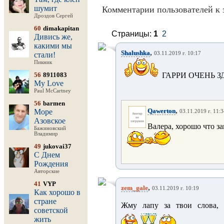
шумит
Комментарии пользователей к 
Дроздов Сергей
60
dimakapitan
Страницы:
1
2
Дивись же,
какими мы
,
Shalushka
стали!
03.11.2019 г. 10:17
Пикник
56
8911083
ГАРРИ ОЧЕНЬ З
My Love
Paul McCartney
56
barmen
,
Qawerton
Море
03.11.2019 г. 11:
Азовское
Валера, хорошо что з
Бажиновский
Владимир
49
jukovai37
С Днем
Рождения
Авторские
41
VYP
,
zem_gale
03.11.2019 г. 10:19
Как хорошо в
стране
Жму лапу за твои слова, 
советской
жить