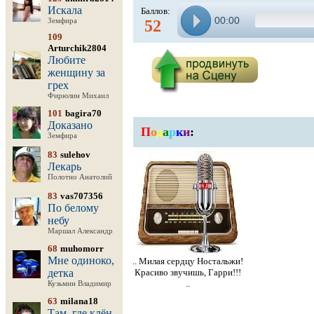
Искала
Баллов:
00:00
Земфира
52
109
Arturchik2804
Любите
женщину за
грех
Фирюлин Михаил
101
bagira70
Доказано
П
о
д
а
р
к
и
:
Земфира
83
sulehov
Лекарь
Полотно Анатолий
83
vas707356
По белому
небу
Маршал Александр
68
muhomorr
Мне одиноко,
.. Милая сердцу Ностальжи!
детка
Красиво звучишь, Гарри!!!
..
Кузьмин Владимир
63
milana18
Там, где клён