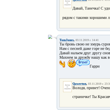
Давай, Танечка! С уд
рядом с такими хорошими 
,
TomJones
03.11.2019 г. 14:41
Ты бровь свою не хмурь суро
Нам с песней даже горе не бе
Давай нальем друг другу сно
Махнем за дружбу нашу как в
Гарри
,
Qawerton
03.11.2019 г. 23:
Володя, привет! Очен
страничке! Ты Краса