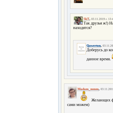
,
SkT
03.11.2019 г. 13:
Так друзья ж!) Н
находятся?
,
Qawerton
03.11.20
Доберусь до ко
данное время.
,
Madam_mmm
03.11.201
Желающих фот
сами можем)