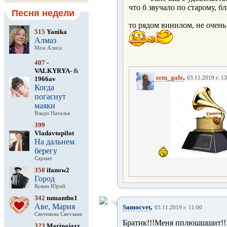
что б звучало по старому, 
Песня недели
то рядом винилом, не очень
515
Yanika
Алмаз
Мон Алиса
407
-
VALKYRYA-
&
,
zem_gale
1966av
03.11.2019 г. 1
Когда
погаснут
маяки
Влади Наталья
399
Vladavtopilot
На дальнем
берегу
Сармат
350
ifanow2
Город
Кукин Юрий
342
tumantho1
Аве, Мария
,
Samocvet
03.11.2019 г. 11:00
Светикова Светлана
Братик!!!Меня пплюшшшит!!
323
Marinajazz