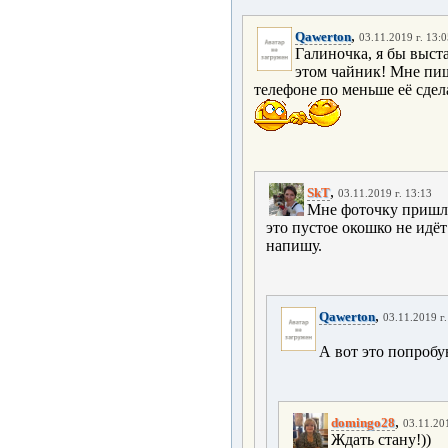
,
Qawerton
03.11.2019 г. 13:
Галиночка, я бы выста
этом чайник! Мне пишу
телефоне по меньше её сдел
,
SkT
03.11.2019 г. 13:13
Мне фоточку пришли
это пустое окошко не идё
напишу.
,
Qawerton
03.11.2019 г.
А вот это попроб
,
domingo28
03.11.201
Ждать стану!))