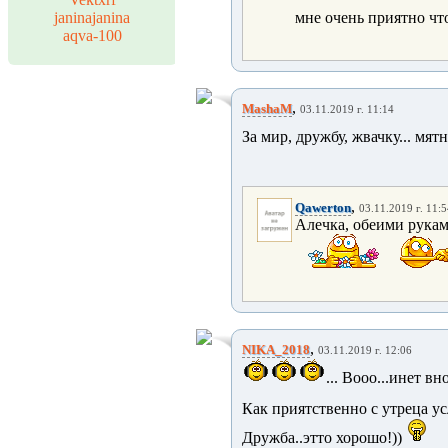
janinajanina
мне очень приятно что
aqva-100
,
MashaM
03.11.2019 г. 11:14
За мир, дружбу, жвачку... мят
,
Qawerton
03.11.2019 г. 11:
Алечка, обеими рукам
,
NIKA_2018
03.11.2019 г. 12:06
... Вооо...инет вн
Как приятственно с утреца у
Дружба..этто хорошо!))