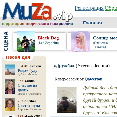
Регистрация
Обра
Главная
Black Dog
Солнце мо
(Led Zeppelin)
(Овсиенко
Татьяна)
Песня дня
«
Дружба
» (Утесов Леонид)
394
Miloslavna
Рядом буду
Бублик Михаил
Кавер-версия от
Qawerton
357
Yanika
Счастье на
Добрый день дор
двоих
прекрасного нас
Иванов Александр
друзей друзей и 
207
Al-Abra
дебри числа ПИ
Светит луна
Хурсенко Вячеслав
дружно! Как гов
129
akmira2814