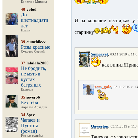
Кочетков Михаил
40
volod
До
шестнадцати
И за хорошие песни,как у
лет
Пламя
старинку
39
ciunchikvv
Розы красные
Сухачев Сергей
,
Samocvet
03.11.2019 г. 11:0
37
lalalala2000
как винил!Приве
Не бродить,
не мять в
кустах
багряных
,
zem_gale
03.11.2019 г. 1
Ефимыч
35
sever56
Без тебя
Хоралов Аркадий
34
Spev
Чапаев и
Пустота
,
Qawerton
03.11.2019 г. 11:
(роман)
Разные судьбы
Танечка, с удовольст