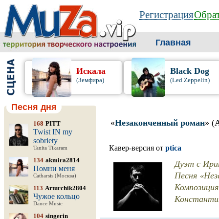
Регистрация
Обрат
Главная
Искала
Black Dog
(Земфира)
(Led Zeppelin)
Песня дня
«
Незаконченный роман
» (
168
PITT
Twist IN my
sobriety
Кавер-версия от
ptica
Tanita Tikaram
134
akmira2814
Дуэт с Ири
Помни меня
Песня «Нез
Catharsis (Москва)
Композиция
113
Arturchik2804
Чужое кольцо
Константин
Dance Music
104
singerin