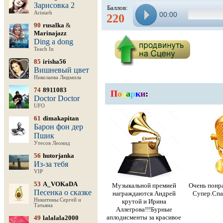
Зарисовка 2
Баллов:
Aristarh
00:00
220
90
rusalka
&
Marinajazz
Ding a dong
Teach In
85
irisha56
Вишневый цвет
Николаева Людмила
74
8911083
П
о
д
а
р
к
и
:
Doctor Doctor
UFO
61
dimakapitan
Барон фон дер
Пшик
Утесов Леонид
56
hutorjanka
Из-за тебя
VIP
53
A_VOKaDA
Музыкальной премией
Очень понр
Песенка о сказке
награждаются Андрей
Супер.Спа
Никитины Сергей и
крутой и Ирина
Татьяна
Аллегрова!!!Бурные
аплодисменты за красивое
49
lalalala2000