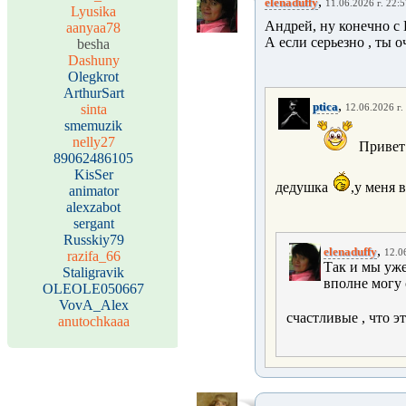
,
elenaduffy
11.06.2026 г. 22:
Lyusika
Андрей, ну конечно с
aanyaa78
А если серьезно , ты о
besha
Dashuny
Olegkrot
ArthurSart
,
ptica
sinta
12.06.2026 г.
smemuzik
nelly27
Привет
89062486105
KisSer
дедушка
,у меня 
animator
alexzabot
sergant
Russkiy79
,
elenaduffy
12.0
razifa_66
Так и мы уже
Staligravik
вполне могу 
OLEOLE050667
VovA_Alex
счастливые , что эт
anutochkaaa