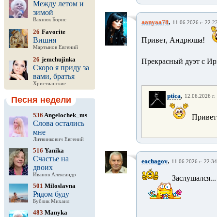
Между летом и
зимой
Вахнюк Борис
,
aanyaa78
11.06.2026 г. 22:2
26
Favorite
Вишня
Привет, Андрюша!
Мартынов Евгений
26
jemchujinka
Прекрасный дуэт с Ир
Скоро я приду за
вами, братья
Христианские
,
ptica
12.06.2026 г.
Песня недели
536
Angelochek_ms
Привет
Слова остались
мне
Литвинкович Евгений
516
Yanika
Счастье на
,
eochagov
11.06.2026 г. 22:34
двоих
Иванов Александр
Заслушался..
501
Miloslavna
Рядом буду
Бублик Михаил
483
Manyka