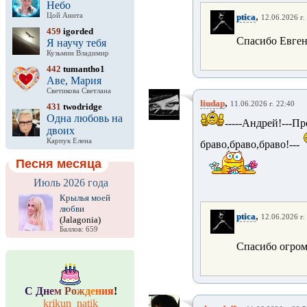
Небо
,
Цой Анита
ptica
12.06.2026 г.
459
igorded
Спасибо Евге
Я научу тебя
Кузьмин Владимир
442
tumantho1
Аве, Мария
Светикова Светлана
,
liudap
11.06.2026 г. 22:40
431
twodridge
Одна любовь на
-----Андрей!--
двоих
Карпук Елена
браво,браво,браво!---
Песня месяца
Июль 2026 года
Крылья моей
любви
,
ptica
12.06.2026 г.
(Jalagonia)
Баллов: 659
Спасибо огро
С
Д
н
е
м
Р
о
ж
д
е
н
и
я
!
krikun_natik