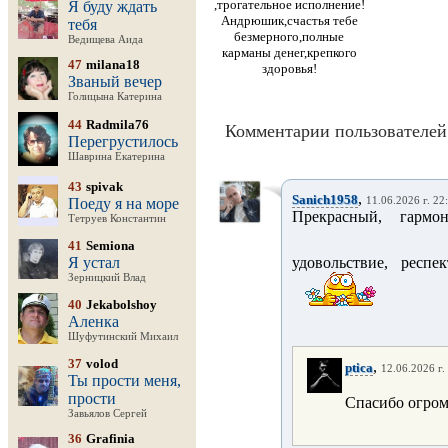
,трогательное исполнение!
Я буду ждать
Андрюшик,счастья тебе
тебя
безмерного,полные
Ведищева Аида
карманы денег,крепкого
47
milana18
здоровья!
Званый вечер
Голицына Катерина
44
Radmila76
Комментарии пользователей 
Перегрустилось
Шаврина Екатерина
43
spivak
,
Sanich1958
Поеду я на море
11.06.2026 г. 22
Прекрасный, гармо
Тетруев Константин
41
Semiona
Я устал
удовольствие, респе
Зерницкий Влад
40
Jekabolshoy
Аленка
Шуфутинский Михаил
37
volod
,
ptica
12.06.2026 г.
Ты прости меня,
прости
Спасибо огром
Завьялов Сергей
36
Grafinia