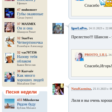
Ефимыч
Спасибо
47
muhomorr
Губы окаянные
Среда (трио)
37
MAXMIX
,
Он и она
IgorLuPro
24.11.2023 г. 22:0
Шакиров Ринат
Прелестно!!! Шансон -
32
StarFox
Четвертиночка
Розенбаум Александр
32
vas707356
,
PROSTO_LILI
24
Назову тебя
облаком
Быков Вячеслав
Спасибо,Игорь!
30
Karvaiv
Как много
хороших людей
Михайлов Олег
,
NataKazmina
25.11.2023 г. 0
Песня недели
455
Miloslavna
Лиля и вы очень хоро
Рядом буду
Бублик Михаил