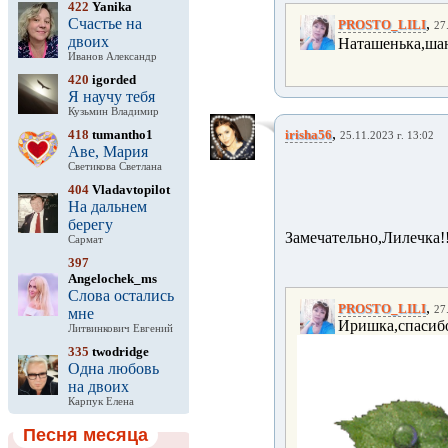
422
Yanika
Счастье на
,
PROSTO_LILI
27
двоих
Наташенька,шан
Иванов Александр
420
igorded
Я научу тебя
Кузьмин Владимир
,
418
tumantho1
irisha56
25.11.2023 г. 13:02
Аве, Мария
Светикова Светлана
404
Vladavtopilot
На дальнем
берегу
Замечательно,Лилечка!
Сармат
397
Angelochek_ms
Слова остались
,
PROSTO_LILI
27
мне
Иришка,спасибо
Литвинкович Евгений
335
twodridge
Одна любовь
на двоих
Карпук Елена
Песня месяца