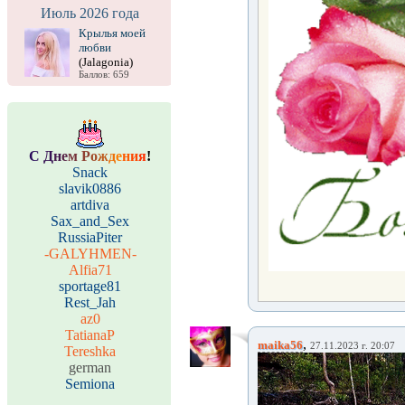
Июль 2026 года
Крылья моей
любви
(Jalagonia)
Баллов: 659
С
Д
н
е
м
Р
о
ж
д
е
н
и
я
!
Snack
slavik0886
artdiva
Sax_and_Sex
RussiaPiter
-GALYHMEN-
Alfia71
sportage81
Rest_Jah
az0
TatianaP
,
maika56
27.11.2023 г. 20:07
Tereshka
german
Semiona