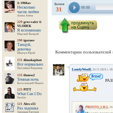
&
1966av
Баллов:
Несколько
00:00
31
часов любви
Апина Алена
229
gros-valer
&
VLODEK
Я вспоминаю
Марский Валерий
190
igornov
Танцуй,
девочка
Комментарии пользователей 
Шкитун Юрий
151
dimakapitan
Все нормально
Пресняков Владимир
,
LonelyWoolf
24.11.2023 г. 18
133
ifanow2
Темная ночь
РАЗ
Богословский Никита
125
PITT
What Can I Do
Smokie
121
Alex-s51
,
PROSTO_LILI
24
Раз ладошка
Зарицкая Евгения