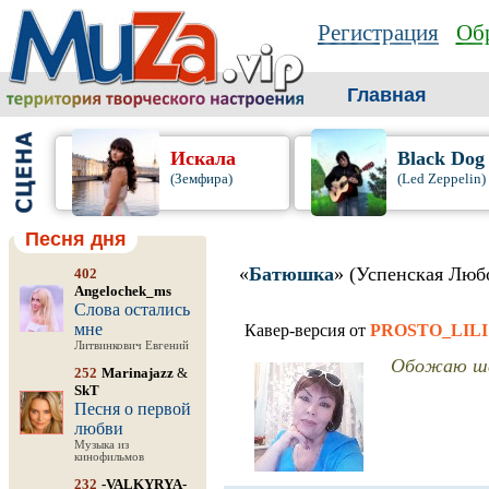
Регистрация
Обр
Главная
Искала
Black Dog
(Земфира)
(Led Zeppelin)
Песня дня
«
Батюшка
» (Успенская Люб
402
Angelochek_ms
Слова остались
мне
Кавер-версия от
PROSTO_LILI
Литвинкович Евгений
Обожаю шан
252
Marinajazz
&
SkT
Песня о первой
любви
Музыка из
кинофильмов
232
-VALKYRYA-