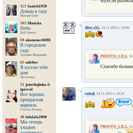
Ну,если разлюл
113
Sanich1958
Дождь в саду
Митяев Олег
105
Manyka
,
Alex-s51
Небо
24.11.2023 г. 19:06
Цой Анита
69
akononov6690
В городском
саду
Трошин Владимир
,
PROSTO_LILI
24
65
sulehov
Спасибо больш
Я куплю тебе
дом
Лесоповал
51
jemchujinka
&
igorvol
,
volod
Все хорошо,
24.11.2023 г. 20:25
прекрасная
маркиза
Утесов Леонид
48
lalalala2000
Мы теперь
,
PROSTO_LILI
уходим
24
понемногу