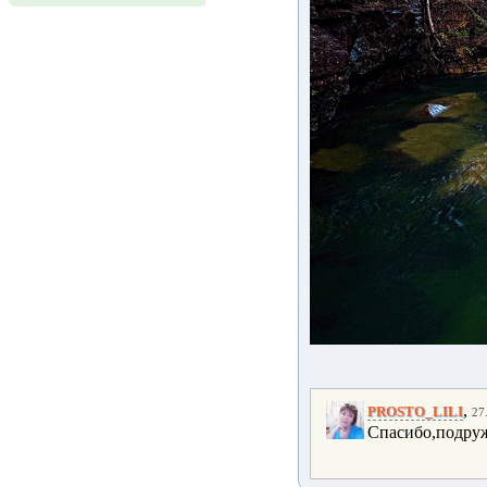
,
PROSTO_LILI
27
Спасибо,подруж