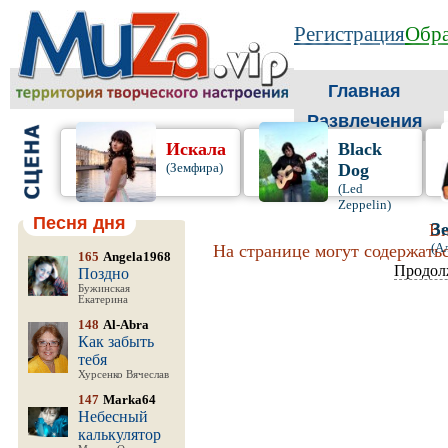
Регистрация
Обра
Главная
Развлечения
Искала
Black
(Земфира)
Dog
(Led
Zeppelin)
Песня дня
З
Вн
(А
На странице могут содержатьс
165
Angela1968
Продол
Поздно
Бужинская
Екатерина
148
Al-Abra
Как забыть
тебя
Хурсенко Вячеслав
147
Marka64
Небесный
калькулятор