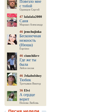
Повезло мне
с тобой
Одинцов Сергей
47
lalalala2000
Саня
Маршал Александр
46
jemchujinka
Бесконечная
нежность
(Нюша)
Esprimo
46
ciunchikvv
Где же ты
была
Лейся песня
46
Jekabolshoy
Тюбик
Третьяков Виктор
36
Elvi
А сердце
верит
Попова Любовь
Песня недели