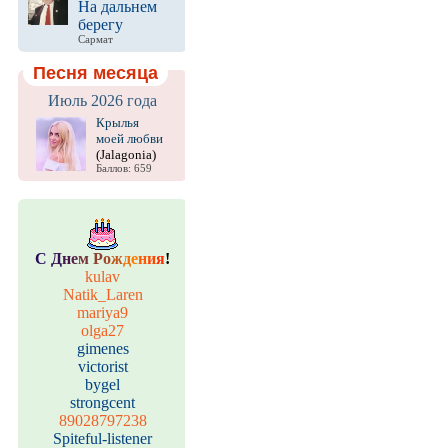
На дальнем
берегу
Сармат
Песня месяца
Июль 2026 года
Крылья
моей любви
(Jalagonia)
Баллов: 659
С
Д
н
е
м
Р
о
ж
д
е
н
и
я
!
kulav
Natik_Laren
mariya9
olga27
gimenes
victorist
bygel
strongcent
89028797238
Spiteful-listener