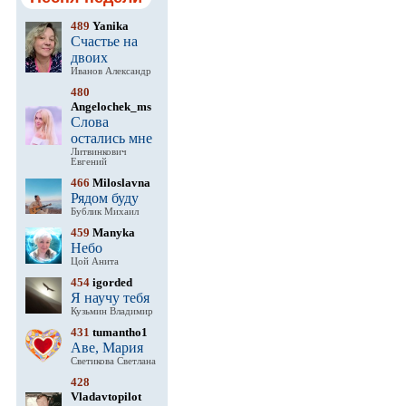
489
Yanika
Счастье на
двоих
Иванов Александр
480
Angelochek_ms
Слова
остались мне
Литвинкович
Евгений
466
Miloslavna
Рядом буду
Бублик Михаил
459
Manyka
Небо
Цой Анита
454
igorded
Я научу тебя
Кузьмин Владимир
431
tumantho1
Аве, Мария
Светикова Светлана
428
Vladavtopilot