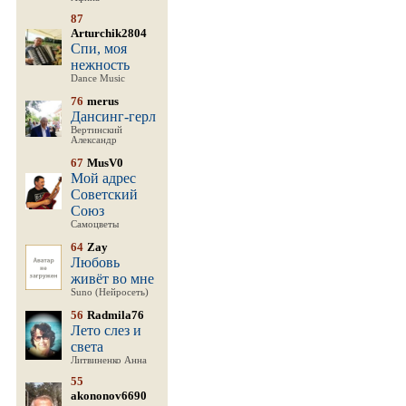
87
Arturchik2804
Спи, моя
нежность
Dance Music
76
merus
Дансинг-герл
Вертинский
Александр
67
MusV0
Мой адрес
Советский
Союз
Самоцветы
64
Zay
Любовь
живёт во мне
Suno (Нейросеть)
56
Radmila76
Лето слез и
света
Литвиненко Анна
55
akononov6690