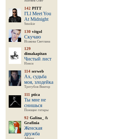
Митяев Олег
142
PITT
I'Ll Meet You
At Midnight
Smokie
130
vitgol
Скучаю
Исакова Светлана
129
dimakapitan
Чистый лист
Нэнси
114
serweb
Ах, судьба
моя, злодейка
Трегубов Виктор
111
ptica
Ты мне не
снишься
Поющие гитары
92
Galina_
&
Grafinia
Женская
дружба
Афина