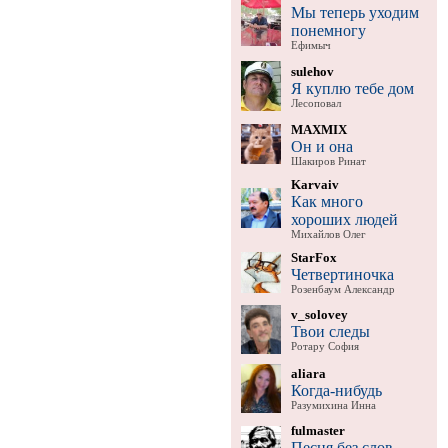
Мы теперь уходим
понемногу
Ефимыч
sulehov
Я куплю тебе дом
Лесоповал
MAXMIX
Он и она
Шакиров Ринат
Karvaiv
Как много
хороших людей
Михайлов Олег
StarFox
Четвертиночка
Розенбаум Александр
v_solovey
Твои следы
Ротару София
aliara
Когда-нибудь
Разумихина Инна
fulmaster
Песня без слов