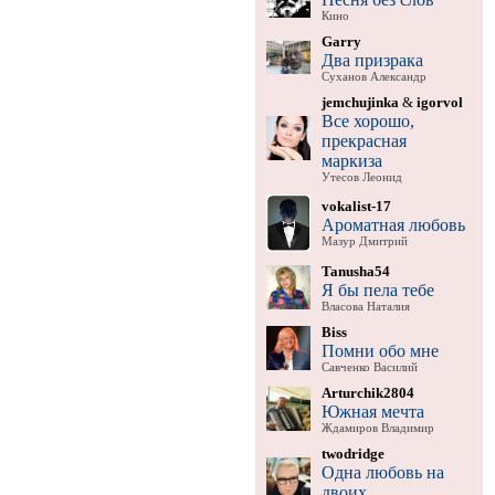
Кино
Garry
Два призрака
Суханов Александр
jemchujinka
&
igorvol
Все хорошо,
прекрасная
маркиза
Утесов Леонид
vokalist-17
Ароматная любовь
Мазур Дмитрий
Tanusha54
Я бы пела тебе
Власова Наталия
Biss
Помни обо мне
Савченко Василий
Arturchik2804
Южная мечта
Ждамиров Владимир
twodridge
Одна любовь на
двоих