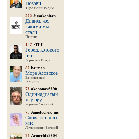
Позови
Тирольский Вадим
202
dimakapitan
Дивись же,
какими мы
стали!
Пикник
147
PITT
Город, которого
нет
Корнелюк Игорь
80
barmen
Море Азовское
Бажиновский
Владимир
76
akononov6690
Одиннадцатый
маршрут
Королев Анатолий
73
Angelochek_ms
Слова остались
мне
Литвинкович Евгений
71
Arturchik2804