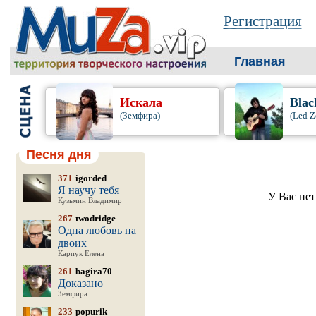
Регистрация
Главная
Искала
Blac
(Земфира)
(Led Z
Песня дня
371
igorded
Я научу тебя
У Вас нет
Кузьмин Владимир
267
twodridge
Одна любовь на
двоих
Карпук Елена
261
bagira70
Доказано
Земфира
233
popurik