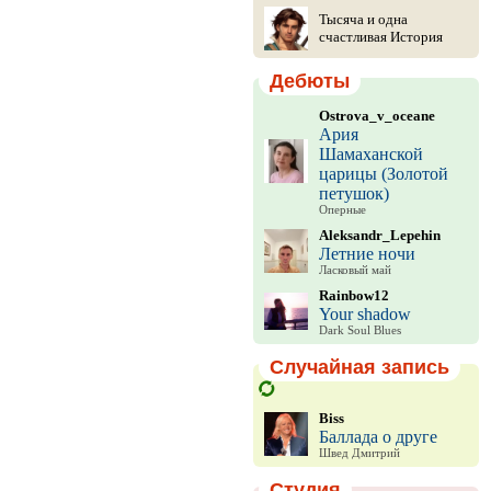
Тысяча и одна
счастливая История
Дебюты
Ostrova_v_oceane
Ария
Шамаханской
царицы (Золотой
петушок)
Оперные
Aleksandr_Lepehin
Летние ночи
Ласковый май
Rainbow12
Your shadow
Dark Soul Blues
Случайная запись
Biss
Баллада о друге
Швед Дмитрий
Студия