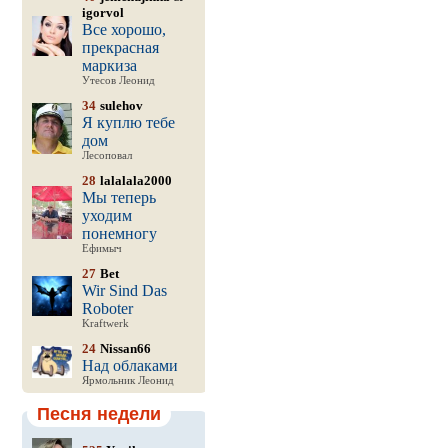
igorvol
Все хорошо,
прекрасная
маркиза
Утесов Леонид
34
sulehov
Я куплю тебе
дом
Лесоповал
28
lalalala2000
Мы теперь
уходим
понемногу
Ефимыч
27
Bet
Wir Sind Das
Roboter
Kraftwerk
24
Nissan66
Над облаками
Ярмольник Леонид
Песня недели