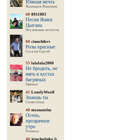
Южная мечта
Ждамиров Владимир
68
8911083
Песня Яшки
Цыгана
Неуловимые мстители
60
ciunchikvv
Розы красные
Сухачев Сергей
55
lalalala2000
Не бродить, не
мять в кустах
багряных
Ефимыч
42
LonelyWoolf
Знаешь ты
Синяя птица
40
mranatolm
Осень,
прозрачное
утро
Романсы
40
jemchujinka
&