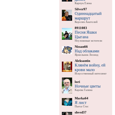
Карпук Елена
Silver97
Одиннадцатый
маршрут
Королев Анатолий
8911083
Песня Яшки
Цыгана
Неуловимые мстители
Nissan66
Над облаками
Ярмольник Леонид
Aleksantin
Клянём войну, ей
крови мало
Искусственный интеллект
lori
Ночные цветы
Карева Галина
Marka64
Я лист
Пьеха Стас
shved37