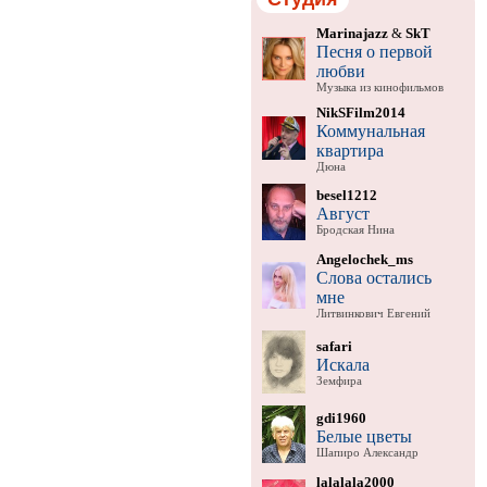
Marinajazz
&
SkT
Песня о первой
любви
Музыка из кинофильмов
NikSFilm2014
Коммунальная
квартира
Дюна
besel1212
Август
Бродская Нина
Angelochek_ms
Слова остались
мне
Литвинкович Евгений
safari
Искала
Земфира
gdi1960
Белые цветы
Шапиро Александр
lalalala2000