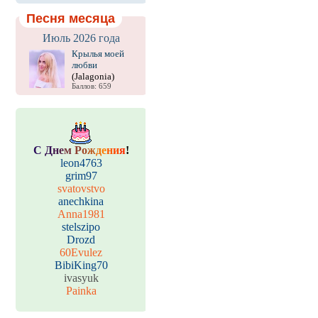
Песня месяца
Июль 2026 года
Крылья моей
любви
(Jalagonia)
Баллов: 659
С
Д
н
е
м
Р
о
ж
д
е
н
и
я
!
leon4763
grim97
svatovstvo
anechkina
Anna1981
stelszipo
Drozd
60Evulez
BibiKing70
ivasyuk
Painka