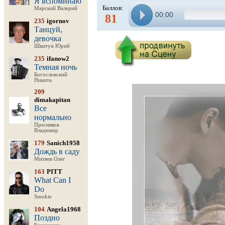
Я вспоминаю
Баллов:
Марский Валерий
00:00
81
235
igornov
Танцуй,
девочка
Шкитун Юрий
235
ifanow2
Темная ночь
Богословский
Никита
209
dimakapitan
Все
нормально
Пресняков
Владимир
179
Sanich1958
Дождь в саду
Митяев Олег
163
PITT
What Can I
Do
Smokie
104
Angela1968
Поздно