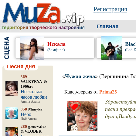
Регистрация
Главная
Искала
Blac
(Земфира)
(Led Z
Песня дня
«
Чужая жена
» (Вершинина Вл
369
-
VALKYRYA-
&
1966av
Несколько
Кавер-версия от
Prima25
часов любви
Здравствуйте
Апина Алена
песни прекра
358
Manyka
Небо
души,Владушк
Цой Анита
286
gros-valer
&
VLODEK