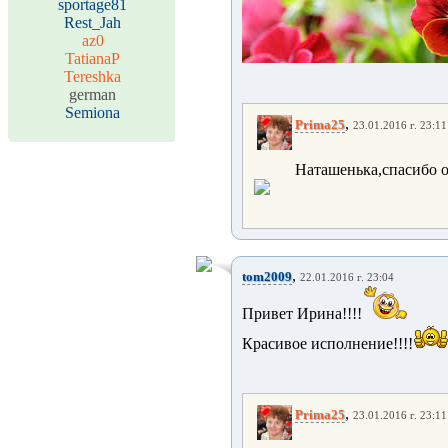
sportage81
Rest_Jah
az0
TatianaP
Tereshka
german
Semiona
,
Prima25
23.01.2016 г. 23:11
Наташенька,спасибо о
,
tom2009
22.01.2016 г. 23:04
Привет Ирина!!!!
Красивое исполнение!!!!
,
Prima25
23.01.2016 г. 23:11