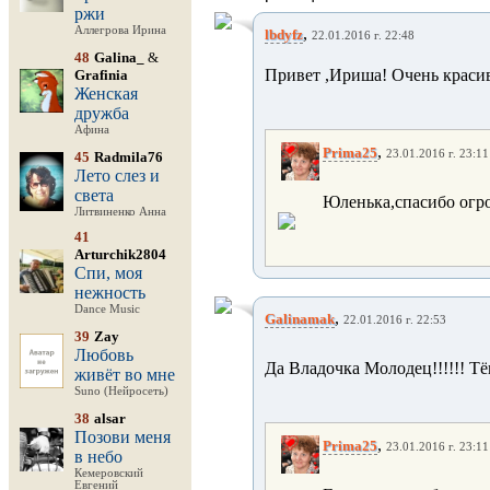
ржи
Аллегрова Ирина
,
lbdyfz
22.01.2016 г. 22:48
48
Galina_
&
Привет ,Ириша! Очень красив
Grafinia
Женская
дружба
Афина
,
Prima25
23.01.2016 г. 23:11
45
Radmila76
Лето слез и
света
Юленька,спасибо огро
Литвиненко Анна
41
Arturchik2804
Спи, моя
нежность
Dance Music
,
Galinamak
22.01.2016 г. 22:53
39
Zay
Любовь
Да Владочка Молодец!!!!!! Тё
живёт во мне
Suno (Нейросеть)
38
alsar
Позови меня
,
Prima25
23.01.2016 г. 23:11
в небо
Кемеровский
Евгений