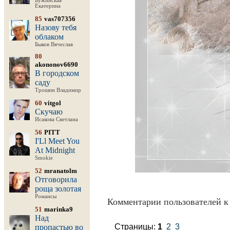
Бужинская
Екатерина
85
vas707356
Назову тебя
облаком
Быков Вячеслав
80
akononov6690
В городском
саду
Трошин Владимир
60
vitgol
Скучаю
Исакова Светлана
56
PITT
I'Ll Meet You
At Midnight
Smokie
52
mranatolm
Отговорила
роща золотая
Романсы
Комментарии пользователей к
51
marinka9
Над
Страницы:
1
2
3
пропастью во