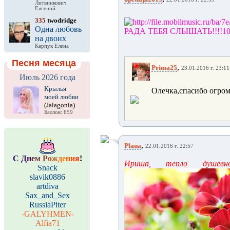
Литвинкович
Евгений
335
twodridge
Одна любовь
РАДА ТЕБЯ СЛЫШАТЬ!!!!1
на двоих
Карпук Елена
Песня месяца
,
Prima25
23.01.2016 г. 23:11
Июль 2026 года
Крылья
Олечка,спасибо огром
моей любви
(Jalagonia)
Баллов: 659
,
Plana
22.01.2016 г. 22:57
С
Д
н
е
м
Р
о
ж
д
е
н
и
я
!
Ириша, тепло душевно
Snack
slavik0886
artdiva
Sax_and_Sex
RussiaPiter
-GALYHMEN-
Alfia71