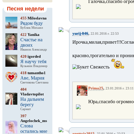
Галочка,спасибо огро
Песня недели
455
Miloslavna
Рядом буду
Бублик Михаил
,
yurij-046
22.01.2016 г. 22:53
422
Yanika
Счастье на
Ирочка,милая,привет!!!
двоих
Иванов Александр
красиво,трогательно и прони
420
igorded
Я научу тебя
Кузьмин Владимир
418
tumantho1
Аве, Мария
Светикова Светлана
,
Prima25
23.01.2016 г. 23:11
404
Vladavtopilot
На дальнем
Юра,спасибо огромное
берегу
Сармат
397
Angelochek_ms
Слова
остались мне
,
opettaja2015
22.01.2016 г. 22:53