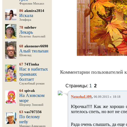
Фирюлин Михаил
86
akmira2814
Искала
Земфира
78
sulehov
Лекарь
Полотно Анатолий
68
akononov6690
Алый тюльпан
Шоколад
67
74Timka
Нас в набитых
Комментарии пользователей к
трамваях
болтает
Служебный роман
Страницы:
1
2
64
spivak
На Азовском
,
NatashaLi09
06.09.2015 г. 18:18
море
Шершер Зиновий
Юрочка!!!! Как же хорошо 
хотелось спеть, но вот не спе
63
vas707356
По белому
небу
Рада очень слышать, да еще 
Маршал Александр