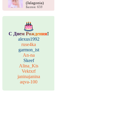
(Jalagonia)
Баллов: 659
С
Д
н
е
м
Р
о
ж
д
е
н
и
я
!
alexus1992
ruse4ka
garmon_ist
An-na
Skeef
Alina_Kis
Vektxrf
janinajanina
aqva-100