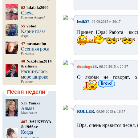
62
lalalala2000
Свеча
Гранкин Андрей
,
lesik57
06.09.2015 г. 20:17
55
volod
Карие глаза
Привет, Юра! Работа - выс
Ахра
47
mranatolm
Осенняя роса
Романсы
40
NikSFilm2014
,
&
silman
domingo28
06.09.2015 г. 20:37
Раскинулось
море широко
О любви не говорят,
Русские
Песня недели
515
Yanika
Алмаз
,
ROLLER
09.09.2015 г. 16:57
Мон Алиса
407
-VALKYRYA-
Юра, очень нравится песня,
&
1966av
Когда
погаснут