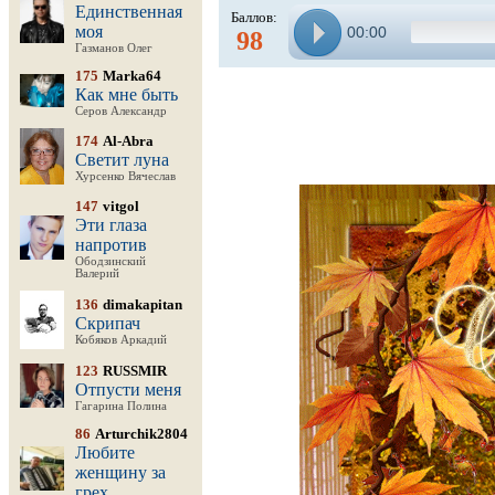
Единственная
Баллов:
моя
00:00
98
Газманов Олег
175
Marka64
Как мне быть
Серов Александр
174
Al-Abra
Светит луна
Хурсенко Вячеслав
147
vitgol
Эти глаза
напротив
Ободзинский
Валерий
136
dimakapitan
Скрипач
Кобяков Аркадий
123
RUSSMIR
Отпусти меня
Гагарина Полина
86
Arturchik2804
Любите
женщину за
грех