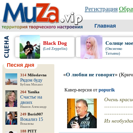
Регистрация
Обра
Главная
Black Dog
Солнце мо
(Led Zeppelin)
(Овсиенко
Татьяна)
Песня дня
«
О любви не говорят
» (Крич
314
Miloslavna
Рядом буду
Бублик Михаил
Кавер-версия от
popurik
264
Yanika
Счастье на
Очень краси
двоих
----------------
Иванов Александр
----------------
249
Boris907
Вокализ 15
Из необузда
Вокализы
188
PITT