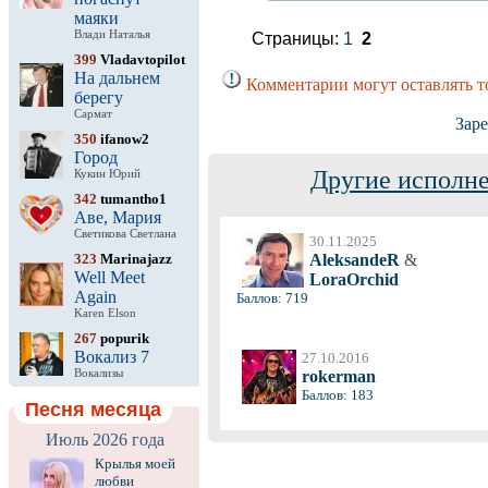
маяки
Влади Наталья
Страницы:
1
2
399
Vladavtopilot
На дальнем
Комментарии могут оставлять т
берегу
Сармат
Зар
350
ifanow2
Город
Другие исполне
Кукин Юрий
342
tumantho1
Аве, Мария
Светикова Светлана
30.11.2025
323
Marinajazz
AleksandeR
&
Well Meet
LoraOrchid
Again
Баллов: 719
Karen Elson
267
popurik
Вокализ 7
27.10.2016
Вокализы
rokerman
Баллов: 183
Песня месяца
Июль 2026 года
Крылья моей
любви