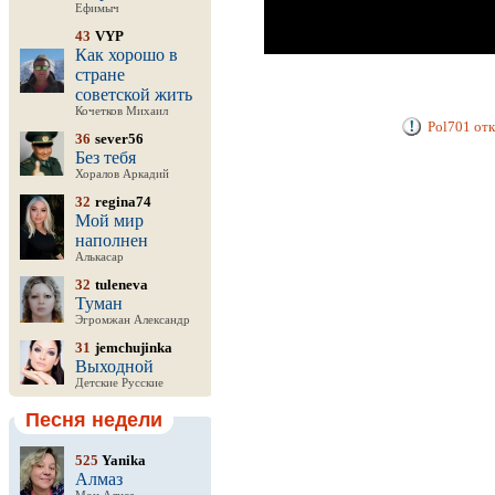
Ефимыч
43
VYP
Как хорошо в
стране
советской жить
Кочетков Михаил
Pol701 от
36
sever56
Без тебя
Хоралов Аркадий
32
regina74
Мой мир
наполнен
Алькасар
32
tuleneva
Туман
Эгромжан Александр
31
jemchujinka
Выходной
Детские Русские
Песня недели
525
Yanika
Алмаз