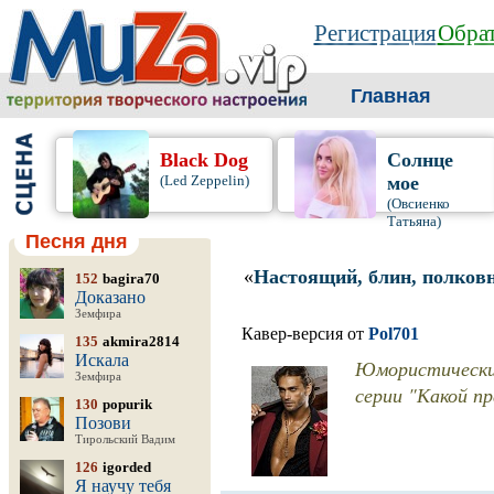
Регистрация
Обрат
Главная
Black Dog
Солнце
(Led Zeppelin)
мое
(Овсиенко
Татьяна)
Песня дня
«
Настоящий, блин, полков
152
bagira70
Доказано
Земфира
Кавер-версия от
Pol701
135
akmira2814
Искала
Юмористический
Земфира
серии "Какой пр
130
popurik
Позови
Тирольский Вадим
126
igorded
Я научу тебя