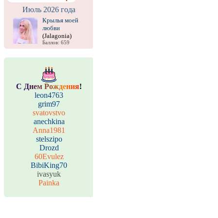
Июль 2026 года
Крылья моей
любви
(Jalagonia)
Баллов: 659
С
Д
н
е
м
Р
о
ж
д
е
н
и
я
!
leon4763
grim97
svatovstvo
anechkina
Anna1981
stelszipo
Drozd
60Evulez
BibiKing70
ivasyuk
Painka