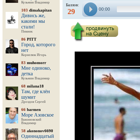
Кузьмин Владимир
Баллов:
00:00
29
103
dimakapitan
Дивись же,
какими мы
стали!
Пикник
86
PITT
Город, которого
нет
Корнелюк Игорь
83
muhomorr
Мне одиноко,
детка
Кузьмин Владимир
68
milana18
Там, где клён
шумит
Дроздов Сергей
66
barmen
Море Азовское
Бажиновский
Владимир
58
akononov6690
Одиннадцатый