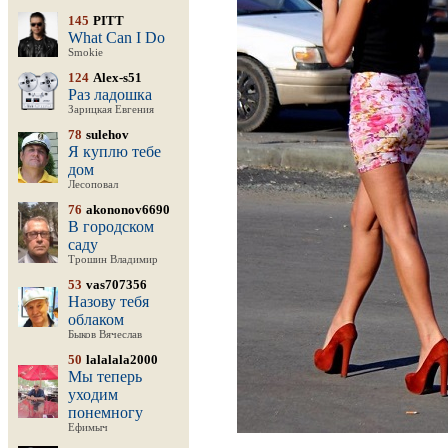
145
PITT
What Can I Do
Smokie
124
Alex-s51
Раз ладошка
Зарицкая Евгения
78
sulehov
Я куплю тебе
дом
Лесоповал
76
akononov6690
В городском
саду
Трошин Владимир
53
vas707356
Назову тебя
облаком
Быков Вячеслав
50
lalalala2000
Мы теперь
уходим
понемногу
Ефимыч