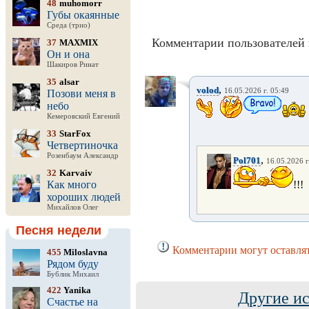
48
muhomorr
Губы окаянные
Среда (трио)
Комментарии пользователей 
37
MAXMIX
Он и она
Шакиров Ринат
35
alsar
,
volod
16.05.2026 г. 05:49
Позови меня в
небо
Кемеровский Евгений
33
StarFox
Четвертиночка
Розенбаум Александр
,
Pol701
16.05.2026 г
32
Karvaiv
Как много
!!!
хороших людей
Михайлов Олег
Песня недели
Комментарии могут оставлят
455
Miloslavna
Рядом буду
Бублик Михаил
422
Yanika
Другие ис
Счастье на