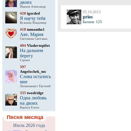
двоих
Иванов Александр
05.10.2013
420
igorded
prios
Я научу тебя
Баллов: 125
Кузьмин Владимир
418
tumantho1
Аве, Мария
Светикова Светлана
404
Vladavtopilot
На дальнем
берегу
Сармат
397
Angelochek_ms
Слова остались
мне
Литвинкович Евгений
335
twodridge
Одна любовь
на двоих
Карпук Елена
Песня месяца
Июль 2026 года