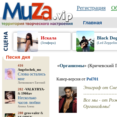
Регистрация
Об
Главная
Искала
Black Do
(Земфира)
(Led Zeppelin
Песня дня
«
Организмы
» (Кричевский 
416
Angelochek_ms
Слова остались
мне
Кавер-версия от
Pol701
Литвинкович Евгений
Эпиграф от Сн
282
-VALKYRYA-
---------------------
&
1966av
Несколько
Все мы - от Рож
часов любви
ОрганизЬмы!
Апина Алена
280
gros-valer
&