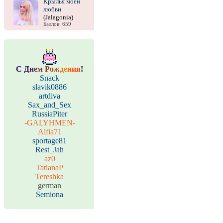
Крылья моей
любви
(Jalagonia)
Баллов: 659
С
Д
н
е
м
Р
о
ж
д
е
н
и
я
!
Snack
slavik0886
artdiva
Sax_and_Sex
RussiaPiter
-GALYHMEN-
Alfia71
sportage81
Rest_Jah
az0
TatianaP
Tereshka
german
Semiona