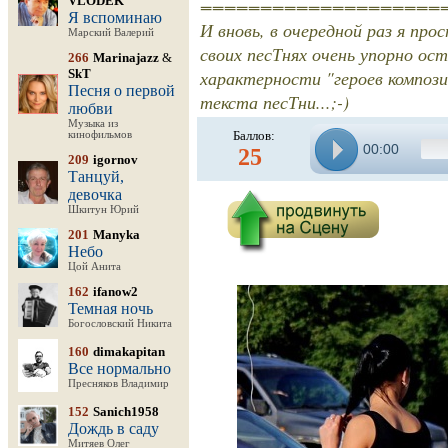
VLODEK
====================
Я вспоминаю
И вновь, в очередной раз я про
Марский Валерий
своих песТнях очень упорно 
266
Marinajazz
&
SkT
характерности "героев компози
Песня о первой
текста песТни...;-)
любви
Музыка из
Баллов:
кинофильмов
00:00
25
209
igornov
Танцуй,
девочка
Шкитун Юрий
201
Manyka
Небо
Цой Анита
162
ifanow2
Темная ночь
Богословский Никита
160
dimakapitan
Все нормально
Пресняков Владимир
152
Sanich1958
Дождь в саду
Митяев Олег