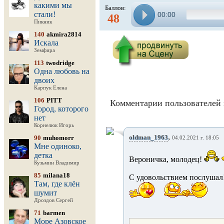
какими мы
Баллов:
стали!
00:00
48
Пикник
140
akmira2814
Искала
Земфира
113
twodridge
Одна любовь на
двоих
Карпук Елена
106
PITT
Комментарии пользователей 
Город, которого
нет
Корнелюк Игорь
,
oldman_1963
90
muhomorr
04.02.2021 г. 18:05
Мне одиноко,
детка
Вероничка, молодец!
Кузьмин Владимир
85
milana18
С удовольствием послушал
Там, где клён
шумит
Дроздов Сергей
71
barmen
Море Азовское