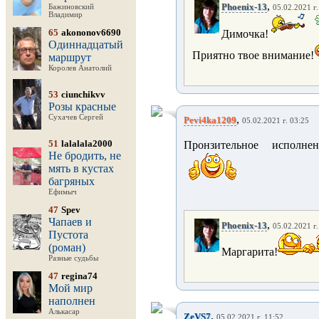
,
Phoenix-13
Бажиновский
05.02.2021 г.
Владимир
65
akononov6690
Димочка!
Одиннадцатый
Приятно твое внимание!
маршрут
Королев Анатолий
53
ciunchikvv
Розы красные
Сухачев Сергей
,
Pevi4ka1209
05.02.2021 г. 03:25
51
lalalala2000
Пронзительное исполн
Не бродить, не
мять в кустах
багряных
Ефимыч
47
Spev
Чапаев и
,
Phoenix-13
05.02.2021 г.
Пустота
(роман)
Маргарита!
Разные судьбы
47
regina74
Мой мир
наполнен
Алькасар
,
ZeVS7
05.02.2021 г. 11:52