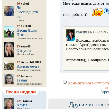
Мне тоже нравится этот м
46
volod
До
шестнадцати
твои работы!))
лет
Пламя
37
8911083
Песня Яшки
,
Phoenix-13
05.02.2021 г.
Цыгана
Неуловимые мстители
Володя,спасибо,вза
только "Арго"давно слыш
33
rena40
Просто ария понравилась,
Отпусти
Михайлов Стас
исполнила))) Собираюсь 
32
Arturchik2804
Южная мечта
Ждамиров Владимир
32
tuleneva
Туман
Комментарии могут оста
Эгромжан Александр
ак
Песня недели
Заре
525
Yanika
Другие исполне
Алмаз
Мон Алиса