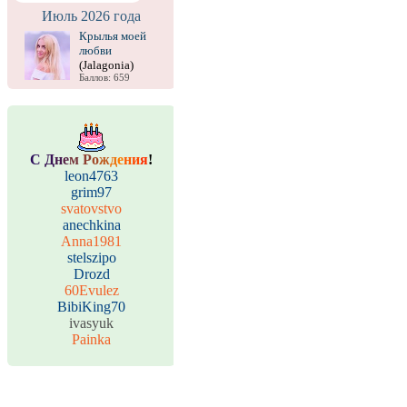
Июль 2026 года
Крылья моей
любви
(Jalagonia)
Баллов: 659
С
Д
н
е
м
Р
о
ж
д
е
н
и
я
!
leon4763
grim97
svatovstvo
anechkina
Anna1981
stelszipo
Drozd
60Evulez
BibiKing70
ivasyuk
Painka