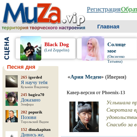
Регистрация
Обрат
Главная
Black Dog
Солнце
(Led Zeppelin)
мое
(Овсиенко
Татьяна)
Песня дня
«
Ария Медеи
» (Иверия)
265
igorded
Я научу тебя
Кузьмин Владимир
Кавер-версия от
Phoenix-13
245
bagira70
Доказано
Услышала пр
Земфира
Скоротала в
202
popurik
удовольстви
Позови
Тирольский Вадим
Спасибо за 
152
dimakapitan
Дивись же,