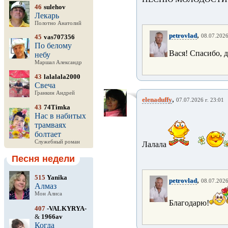
46
sulehov
Лекарь
Полотно Анатолий
,
petrovlad
45
vas707356
08.07.2026
По белому
Вася! Спасибо, 
небу
Маршал Александр
43
lalalala2000
Свеча
Гранкин Андрей
,
elenaduffy
07.07.2026 г. 23:01
43
74Timka
Нас в набитых
трамваях
болтает
Служебный роман
Лалала
Песня недели
515
Yanika
,
petrovlad
08.07.2026
Алмаз
Мон Алиса
Благодарю!
407
-VALKYRYA-
&
1966av
Когда