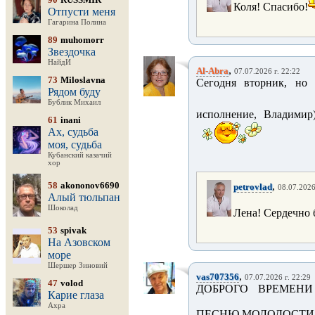
Коля! Спасибо!
Отпусти меня
Гагарина Полина
89
muhomorr
Звездочка
НайдИ
,
Al-Abra
07.07.2026 г. 22:22
73
Miloslavna
Сегодня вторник, но 
Рядом буду
Бублик Михаил
исполнение, Владимир)
61
inani
Ах, судьба
моя, судьба
Кубанский казачий
хор
58
akononov6690
,
petrovlad
08.07.2026
Алый тюльпан
Шоколад
Лена! Сердечно 
53
spivak
На Азовском
море
Шершер Зиновий
,
vas707356
07.07.2026 г. 22:29
47
volod
ДОБРОГО ВРЕМЕНИ
Карие глаза
Ахра
ПЕСНЮ МОЛОДОСТИ !