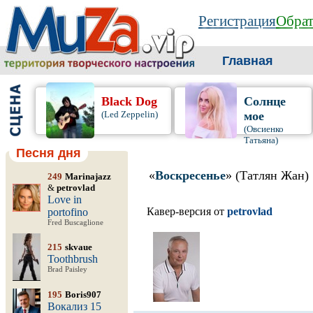
Регистрация
Обрат
Главная
Black Dog
Солнце
(Led Zeppelin)
мое
(Овсиенко
Татьяна)
Песня дня
«
Воскресенье
» (Татлян Жан)
249
Marinajazz
&
petrovlad
Love in
Кавер-версия от
petrovlad
portofino
Fred Buscaglione
215
skvaue
Toothbrush
Brad Paisley
195
Boris907
Вокализ 15