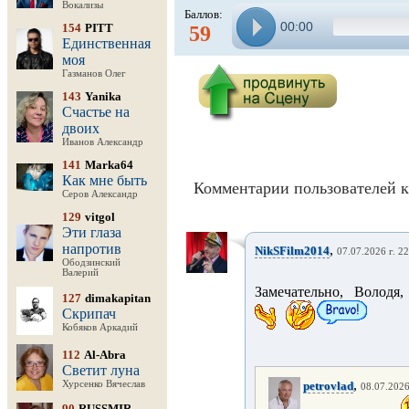
Вокализы
Баллов:
00:00
154
PITT
59
Единственная
моя
Газманов Олег
143
Yanika
Счастье на
двоих
Иванов Александр
141
Marka64
Как мне быть
Комментарии пользователей к
Серов Александр
129
vitgol
Эти глаза
напротив
,
NikSFilm2014
07.07.2026 г. 2
Ободзинский
Валерий
Замечательно, Володя
127
dimakapitan
Скрипач
Кобяков Аркадий
112
Al-Abra
Светит луна
,
Хурсенко Вячеслав
petrovlad
08.07.2026
90
RUSSMIR