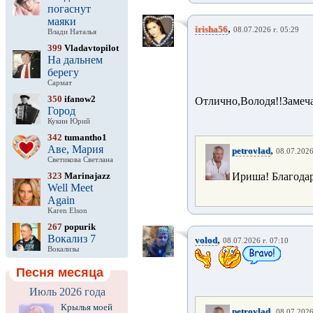
погаснут
маяки
,
irisha56
08.07.2026 г. 05:29
Влади Наталья
399
Vladavtopilot
На дальнем
берегу
Сармат
350
ifanow2
Отлично,Володя!!Замеча
Город
Кукин Юрий
342
tumantho1
Аве, Мария
,
petrovlad
08.07.2026
Светикова Светлана
323
Marinajazz
Ириша! Благода
Well Meet
Again
Karen Elson
267
popurik
Вокализ 7
,
volod
08.07.2026 г. 07:10
Вокализы
Песня месяца
Июль 2026 года
Крылья моей
,
petrovlad
08.07.2026