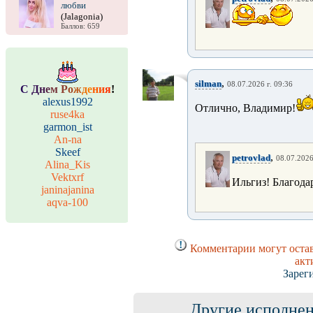
любви
(Jalagonia)
Баллов: 659
,
silman
08.07.2026 г. 09:36
С
Д
н
е
м
Р
о
ж
д
е
н
и
я
!
alexus1992
Отлично, Владимир!
ruse4ka
garmon_ist
An-na
Skeef
,
petrovlad
08.07.2026
Alina_Kis
Vektxrf
Ильгиз! Благода
janinajanina
aqva-100
Комментарии могут остав
акт
Зарег
Другие исполнен