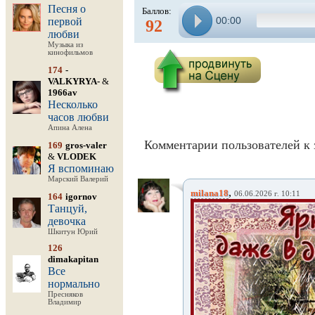
Песня о
Баллов:
00:00
первой
92
любви
Музыка из
кинофильмов
174
-
VALKYRYA-
&
1966av
Несколько
часов любви
Апина Алена
Комментарии пользователей к 
169
gros-valer
&
VLODEK
Я вспоминаю
Марский Валерий
,
milana18
06.06.2026 г. 10:11
164
igornov
Танцуй,
девочка
Шкитун Юрий
126
dimakapitan
Все
нормально
Пресняков
Владимир