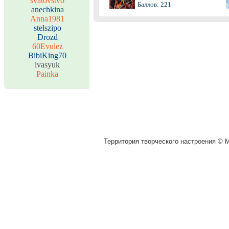
svatovstvo
Баллов: 221
anechkina
Anna1981
stelszipo
Drozd
60Evulez
BibiKing70
ivasyuk
Painka
Территория творческого настроения © M