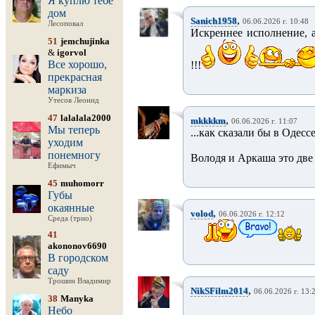
Я куплю тебе
дом
,
Sanich1958
06.06.2026 г. 10:48
Лесоповал
Искреннее исполнение, а
51
jemchujinka
&
igorvol
Все хорошо,
!!!
прекрасная
маркиза
Утесов Леонид
47
lalalala2000
,
mkkkkm
06.06.2026 г. 11:07
Мы теперь
...как сказали бы в Одес
уходим
понемногу
Володя и Аркаша это две
Ефимыч
45
muhomorr
Губы
окаянные
,
volod
06.06.2026 г. 12:12
Среда (трио)
41
akononov6690
В городском
саду
Трошин Владимир
,
NikSFilm2014
06.06.2026 г. 13:
38
Manyka
Небо