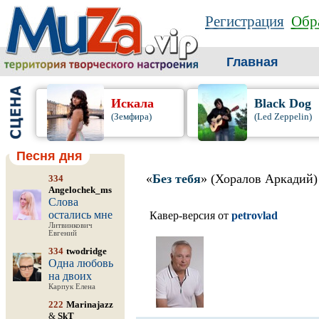
Регистрация
Обра
Главная
Искала
Black Dog
(Земфира)
(Led Zeppelin)
Песня дня
«
Без тебя
» (Хоралов Аркадий)
334
Angelochek_ms
Слова
остались мне
Кавер-версия от
petrovlad
Литвинкович
Евгений
334
twodridge
Одна любовь
на двоих
Карпук Елена
222
Marinajazz
&
SkT