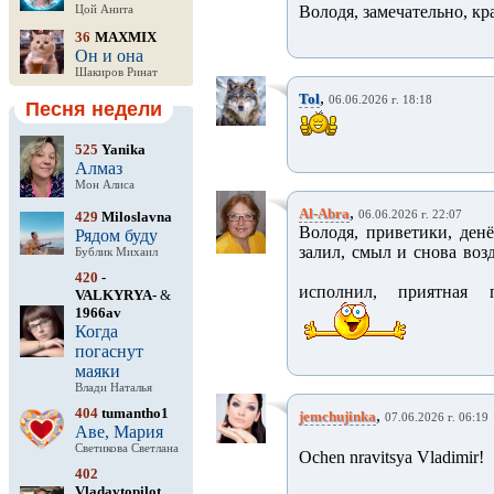
Володя, замечательно, к
Цой Анита
36
MAXMIX
Он и она
Шакиров Ринат
,
Tol
06.06.2026 г. 18:18
Песня недели
525
Yanika
Алмаз
Мон Алиса
,
Al-Abra
429
Miloslavna
06.06.2026 г. 22:07
Володя, приветики, денё
Рядом буду
залил, смыл и снова воз
Бублик Михаил
420
-
исполнил, приятная п
VALKYRYA-
&
1966av
Когда
погаснут
маяки
Влади Наталья
404
tumantho1
,
jemchujinka
07.06.2026 г. 06:19
Аве, Мария
Светикова Светлана
Ochen nravitsya Vladimir!
402
Vladavtopilot