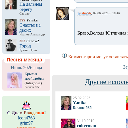
На дальнем
берегу
,
irisha56
07.06.2026 г. 10:46
Сармат
399
Yanika
Счастье на
двоих
Браво,Володя!!Отличная 
Иванов Александр
363
ifanow2
Город
Кукин Юрий
Комментарии могут оставлять
Песня месяца
За
Июль 2026 года
Крылья
моей любви
Другие исполн
(Jalagonia)
Баллов: 659
25.02.2026
Yanika
Баллов: 585
С
Д
н
е
м
Р
о
ж
д
е
н
и
я
!
leon4763
31.10.2019
grim97
rokerman