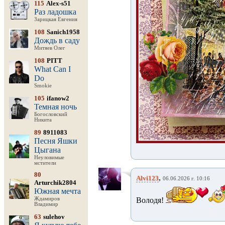
115
Alex-s51
Раз ладошка
Зарицкая Евгения
108
Sanich1958
Дождь в саду
Митяев Олег
108
PITT
What Can I
Do
Smokie
105
ifanow2
Темная ночь
Богословский
Никита
89
8911083
Песня Яшки
Цыгана
Неуловимые
мстители
80
,
Alvi123
06.06.2026 г. 10:16
Arturchik2804
Южная мечта
Ждамиров
Володя!
Владимир
63
sulehov