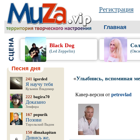
Регистрация
Главная
Black Dog
Сол
(Led Zeppelin)
(Овси
Песня дня
«
Улыбнись, вспоминая м
241
igorded
Я научу тебя
Кузьмин Владимир
Кавер-версия от
petrovlad
222
bagira70
Доказано
Земфира
167
popurik
Позови
Тирольский Вадим
150
dimakapitan
Дивись же,