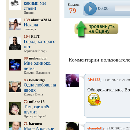
какими мы
Баллов:
стали!
00:00
79
Пикник
139
akmira2814
Искала
Земфира
104
PITT
Город, которого
нет
Корнелюк Игорь
88
muhomorr
Комментарии пользователе
Мне одиноко,
детка
Кузьмин Владимир
,
Alvi123
83
twodridge
21.05.2026 г. 21:59
Одна любовь на
Обворожительно, Во
двоих
Карпук Елена
72
milana18
Там, где клён
шумит
Дроздов Сергей
71
barmen
,
Море Азовское
elenaduffy
21.05.2026 г. 22