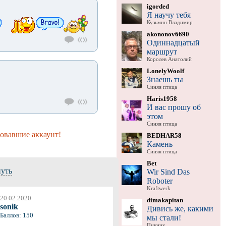
igorded
Я научу тебя
Кузьмин Владимир
akononov6690
Одиннадцатый
маршрут
Королев Анатолий
LonelyWoolf
Знаешь ты
Синяя птица
Haris1958
И вас прошу об
этом
Синяя птица
ровавшие аккаунт!
BEDHAR58
Камень
Синяя птица
Bet
нуть
Wir Sind Das
Roboter
Kraftwerk
20.02.2020
dimakapitan
sonik
Дивись же, какими
Баллов: 150
мы стали!
Пикник