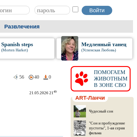
Развлечения
Spanish steps
Медленный танец
(Morten Harket)
(Успенская Любовь)
ПОМОГАЕМ
56
40
0
ЖИВОТНЫМ
В ЗОНЕ СВО
49
21.05.2026 21
ART-Ланчи
Чудесный сон
"Сон и пробуждение
пустоты", 1-ая серия
фильма