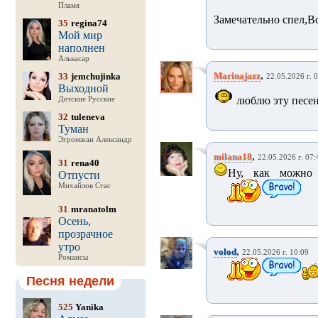
Пламя
Замечательно спел,Во
35
regina74
Мой мир
наполнен
Алькасар
,
Marinajazz
33
jemchujinka
22.05.2026 г. 
Выходной
люблю эту песен
Детские Русские
32
tuleneva
Туман
Эгромжан Александр
,
milana18
22.05.2026 г. 07:
31
rena40
Ну, как можно 
Отпусти
Михайлов Стас
31
mranatolm
Осень,
прозрачное
утро
,
volod
22.05.2026 г. 10:09
Романсы
Песня недели
525
Yanika