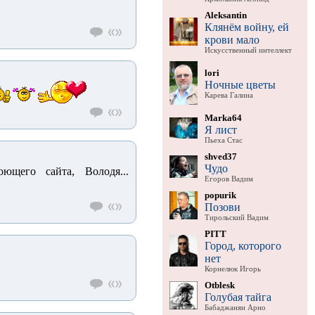
Aleksantin
Клянём войну, ей
крови мало
Искусственный интеллект
lori
Ночные цветы
Карева Галина
Marka64
Я лист
Пьеха Стас
shved37
Чудо
ющего сайта, Володя...
Егоров Вадим
popurik
Позови
Тирольский Вадим
PITT
Город, которого
нет
Корнелюк Игорь
Otblesk
Голубая тайга
Бабаджанян Арно