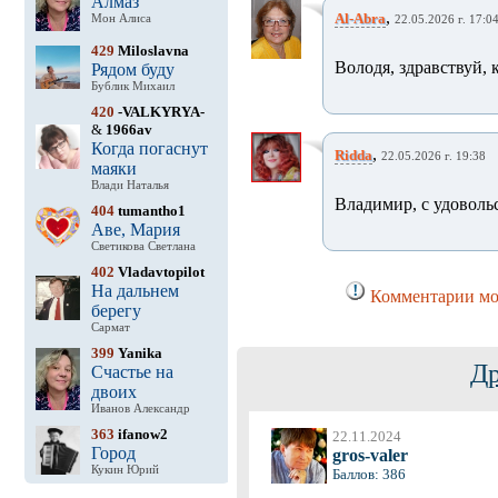
Алмаз
,
Al-Abra
Мон Алиса
22.05.2026 г. 17:0
429
Miloslavna
Володя, здравствуй, 
Рядом буду
Бублик Михаил
420
-VALKYRYA-
&
1966av
Когда погаснут
,
Ridda
22.05.2026 г. 19:38
маяки
Влади Наталья
Владимир, с удоволь
404
tumantho1
Аве, Мария
Светикова Светлана
402
Vladavtopilot
На дальнем
Комментарии мог
берегу
Сармат
399
Yanika
Др
Счастье на
двоих
Иванов Александр
363
ifanow2
22.11.2024
Город
gros-valer
Кукин Юрий
Баллов: 386