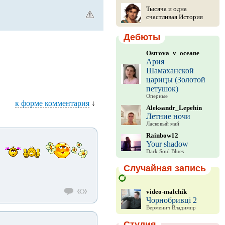
Тысяча и одна
счастливая История
Дебюты
Ostrova_v_oceane
Ария
Шамаханской
царицы (Золотой
петушок)
Оперные
к форме комментария
↓
Aleksandr_Lepehin
Летние ночи
Ласковый май
Rainbow12
Your shadow
Dark Soul Blues
!
Случайная запись
video-malchik
Чорнобривцi 2
Верменич Владимир
Студия