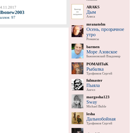
ARAKS
4.11.2017
Дым
albonew2003
Алиса
аллов: 97
mranatolm
Осень, прозрачное
утро
Романсы
barmen
Море Азовское
Бажиновский Владимир
POMAHTuK
Рыбалка
Трофимов Сергей
fulmaster
Пыяла
Аигел
margosha123
Sway
Michael Buble
lesha
Дальнобойная
Трофимов Сергей