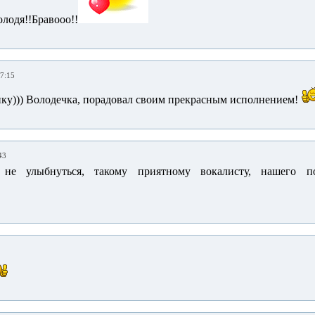
лодя!!Бравооо!!
07:15
ку))) Володечка, порадовал своим прекрасным исполнением!
43
не улыбнуться, такому приятному вокалисту, нашего по