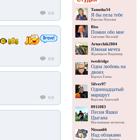
Tanusha54
Я бы пела тебе
Власова Наталия
Biss
Помни обо мне
Савченко Василий
Arturchik2804
Южная мечта
Ждамиров Владимир
twodridge
Одна любовь на
двоих
Карпук Елена
Silver97
Одиннадцатый
маршрут
Королев Анатолий
8911083
Песня Яшки
Цыгана
Неуловимые мстители
Nissan66
Над облаками
Ярмольник Леонид