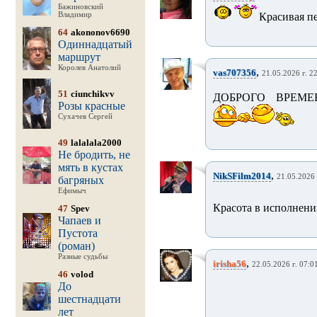
Бажиновский
Владимир
Красивая пе
64
akononov6690
Одиннадцатый
маршрут
Королев Анатолий
,
vas707356
21.05.2026 г. 2
51
ciunchikvv
ДОБРОГО ВРЕМЕ
Розы красные
Сухачев Сергей
49
lalalala2000
Не бродить, не
мять в кустах
,
NikSFilm2014
21.05.2026 
багряных
Ефимыч
Красота в исполнени
47
Spev
Чапаев и
Пустота
(роман)
Разные судьбы
,
irisha56
22.05.2026 г. 07:0
46
volod
До
шестнадцати
лет