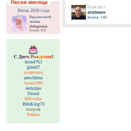
Песня месяца
03.04.2017
Июль 2026 года
arutunov
Крылья моей
Баллов: 140
любви
(Jalagonia)
Баллов: 659
С
Д
н
е
м
Р
о
ж
д
е
н
и
я
!
leon4763
grim97
svatovstvo
anechkina
Anna1981
stelszipo
Drozd
60Evulez
BibiKing70
ivasyuk
Painka