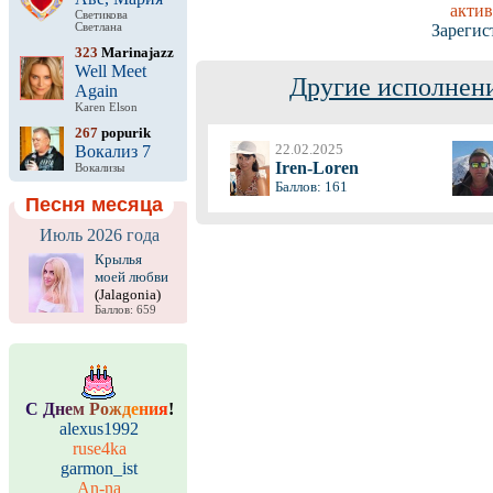
актив
Светикова
Светлана
Зарегис
323
Marinajazz
Well Meet
Другие исполнени
Again
Karen Elson
267
popurik
22.02.2025
Вокализ 7
Iren-Loren
Вокализы
Баллов: 161
Песня месяца
Июль 2026 года
Крылья
моей любви
(Jalagonia)
Баллов: 659
С
Д
н
е
м
Р
о
ж
д
е
н
и
я
!
alexus1992
ruse4ka
garmon_ist
An-na