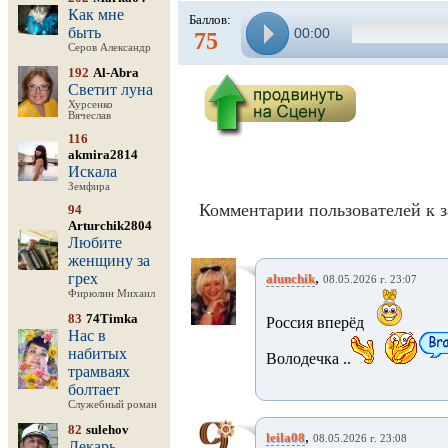
Как мне
Баллов:
быть
00:00
75
Серов Александр
192
Al-Abra
Светит луна
Хурсенко
Вячеслав
116
akmira2814
Искала
Земфира
Комментарии пользователей к з
94
Arturchik2804
Любите
женщину за
,
грех
alunchik
08.05.2026 г. 23:07
Фирюлин Михаил
83
74Timka
Россия вперёд
Нас в
набитых
Володечка ..
трамваях
болтает
Служебный роман
82
sulehov
,
leila08
08.05.2026 г. 23:08
Лекарь