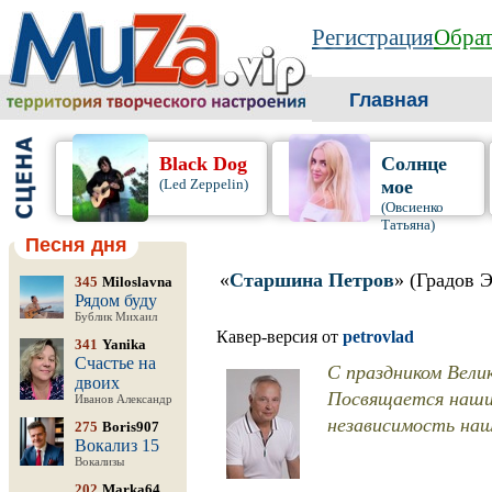
Регистрация
Обрат
Главная
Black Dog
Солнце
(Led Zeppelin)
мое
(Овсиенко
Татьяна)
Песня дня
«
Старшина Петров
» (Градов 
345
Miloslavna
Рядом буду
Бублик Михаил
Кавер-версия от
petrovlad
341
Yanika
Счастье на
С праздником Вели
двоих
Посвящается наши
Иванов Александр
независимость на
275
Boris907
Вокализ 15
Вокализы
202
Marka64