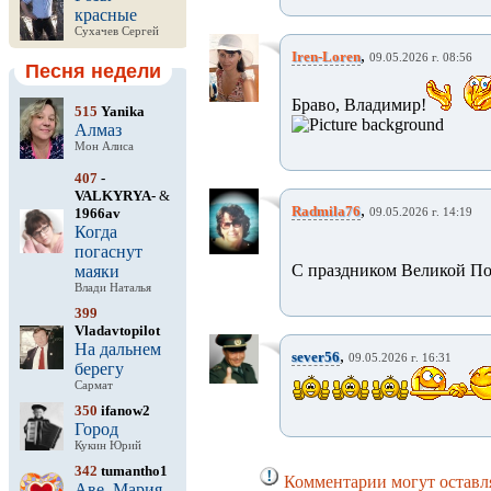
красные
Сухачев Сергей
,
Iren-Loren
09.05.2026 г. 08:56
Песня недели
Браво, Владимир!
515
Yanika
Алмаз
Мон Алиса
407
-
VALKYRYA-
&
,
Radmila76
1966av
09.05.2026 г. 14:19
Когда
погаснут
С праздником Великой П
маяки
Влади Наталья
399
Vladavtopilot
На дальнем
,
sever56
09.05.2026 г. 16:31
берегу
Сармат
350
ifanow2
Город
Кукин Юрий
342
tumantho1
Комментарии могут оставля
Аве, Мария