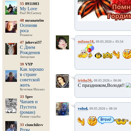
55
8911083
My Love
Paul McCartney
48
mranatolm
Осенняя
роса
Романсы
,
milana18
47
jukovai37
09.05.2026 г. 05:54
С Днем
Рождения
Авторские
39
VYP
Как хорошо
в стране
советской
,
irisha56
09.05.2026 г. 06:06
жить
С праздником,Володя!!
Кочетков Михаил
33
Spev
Чапаев и
Пустота
,
volod
09.05.2026 г. 08:16
(роман)
Разные судьбы
33
ciunchikvv
Розы