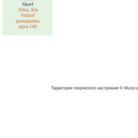
Skeef
Alina_Kis
Vektxrf
janinajanina
aqva-100
Территория творческого настроения © Muza.vi