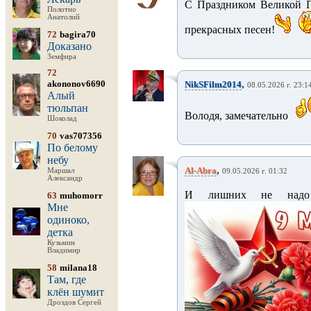
С Праздником Великой П
Полотно
Анатолий
прекрасных песен!
72
bagira70
Доказано
Земфира
72
,
akononov6690
NikSFilm2014
08.05.2026 г. 23:1
Алый
тюльпан
Володя, замечательно
Шоколад
70
vas707356
По белому
небу
,
Al-Abra
Маршал
09.05.2026 г. 01:32
Александр
И лишних не надо 
63
muhomorr
Мне
одиноко,
детка
Кузьмин
Владимир
58
milana18
Там, где
клён шумит
Дроздов Сергей