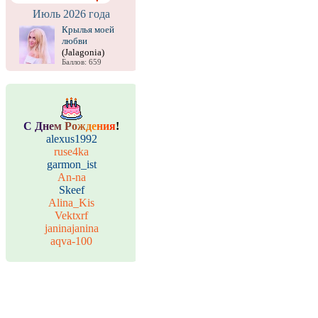
Июль 2026 года
Крылья моей
любви
(Jalagonia)
Баллов: 659
С
Д
н
е
м
Р
о
ж
д
е
н
и
я
!
alexus1992
ruse4ka
garmon_ist
An-na
Skeef
Alina_Kis
Vektxrf
janinajanina
aqva-100