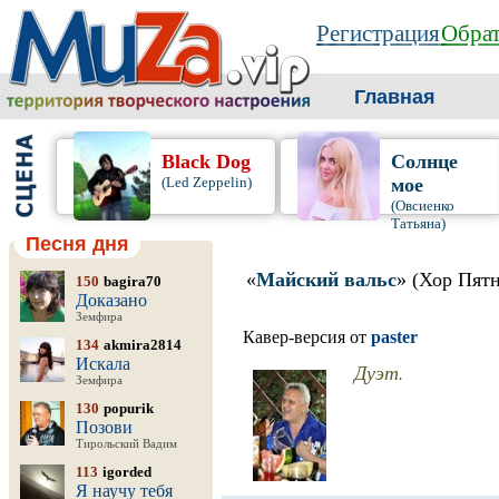
Регистрация
Обрат
Главная
Black Dog
Солнце
(Led Zeppelin)
мое
(Овсиенко
Татьяна)
Песня дня
«
Майский вальс
» (Хор Пят
150
bagira70
Доказано
Земфира
Кавер-версия от
paster
134
akmira2814
Искала
Дуэт.
Земфира
130
popurik
Позови
Тирольский Вадим
113
igorded
Я научу тебя