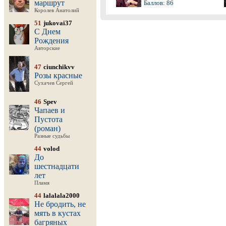
маршрут
Баллов: 86
Королев Анатолий
51
jukovai37
С Днем
Рождения
Авторские
47
ciunchikvv
Розы красные
Сухачев Сергей
46
Spev
Чапаев и
Пустота
(роман)
Разные судьбы
44
volod
До
шестнадцати
лет
Пламя
44
lalalala2000
Не бродить, не
мять в кустах
багряных