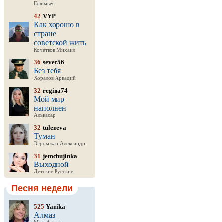
Ефимыч
42
VYP
Как хорошо в
стране
советской жить
Кочетков Михаил
36
sever56
Без тебя
Хоралов Аркадий
32
regina74
Мой мир
наполнен
Алькасар
32
tuleneva
Туман
Эгромжан Александр
31
jemchujinka
Выходной
Детские Русские
Песня недели
525
Yanika
Алмаз