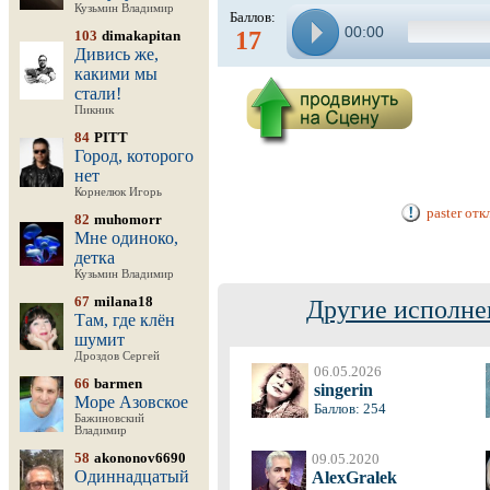
Кузьмин Владимир
Баллов:
00:00
17
103
dimakapitan
Дивись же,
какими мы
стали!
Пикник
84
PITT
Город, которого
нет
Корнелюк Игорь
paster от
82
muhomorr
Мне одиноко,
детка
Кузьмин Владимир
67
milana18
Другие исполне
Там, где клён
шумит
Дроздов Сергей
06.05.2026
66
barmen
singerin
Море Азовское
Баллов: 254
Бажиновский
Владимир
58
akononov6690
09.05.2020
Одиннадцатый
AlexGralek