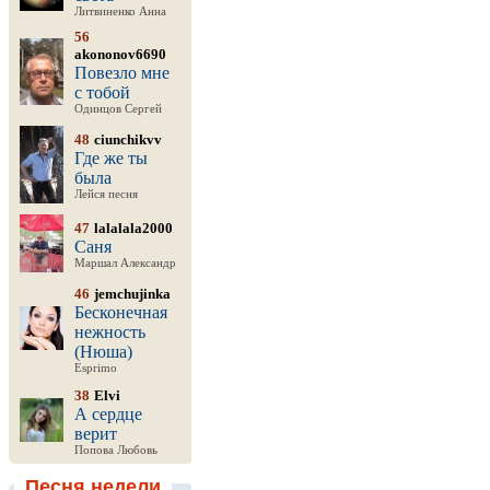
Литвиненко Анна
56
akononov6690
Повезло мне
с тобой
Одинцов Сергей
48
ciunchikvv
Где же ты
была
Лейся песня
47
lalalala2000
Саня
Маршал Александр
46
jemchujinka
Бесконечная
нежность
(Нюша)
Esprimo
38
Elvi
А сердце
верит
Попова Любовь
Песня недели