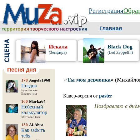
Регистрация
Обрат
Главная
Искала
Black Dog
(Земфира)
(Led Zeppelin)
Песня дня
«
Ты моя девчонка
» (Михайло
178
Angela1968
Поздно
Бужинская
Екатерина
Кавер-версия от
paster
160
Marka64
Поздравляю с днём
Небесный
калькулятор
Митяев Олег
150
Al-Abra
Как забыть
тебя