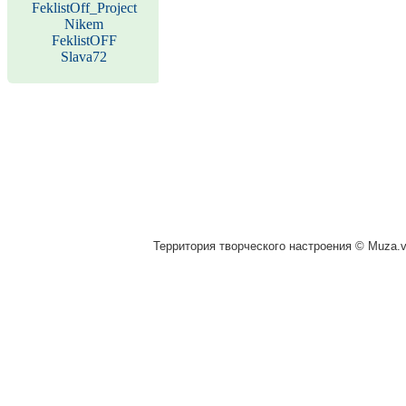
FeklistOff_Project
Nikem
FeklistOFF
Slava72
Территория творческого настроения © Muza.vi