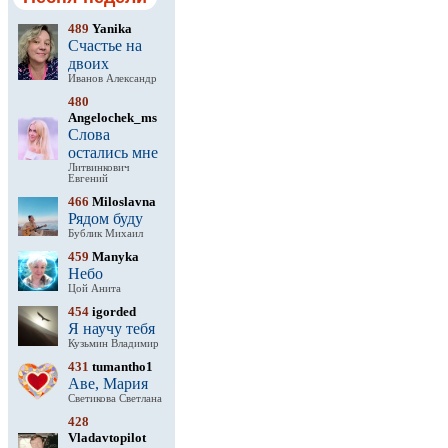
489
Yanika
Счастье на
двоих
Иванов Александр
480
Angelochek_ms
Слова
остались мне
Литвинкович
Евгений
466
Miloslavna
Рядом буду
Бублик Михаил
459
Manyka
Небо
Цой Анита
454
igorded
Я научу тебя
Кузьмин Владимир
431
tumantho1
Аве, Мария
Светикова Светлана
428
Vladavtopilot