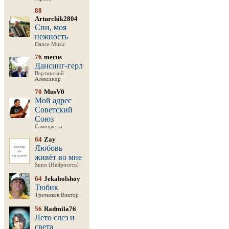
88
Arturchik2804
Спи, моя
нежность
Dance Music
76
merus
Дансинг-герл
Вертинский
Александр
70
MusV0
Мой адрес
Советский
Союз
Самоцветы
64
Zay
Любовь
живёт во мне
Suno (Нейросеть)
64
Jekabolshoy
Тюбик
Третьяков Виктор
56
Radmila76
Лето слез и
света