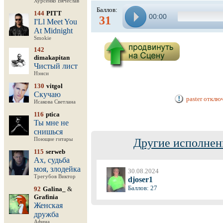
Хурсенко Вячеслав
Баллов:
144
PITT
00:00
31
I'Ll Meet You
At Midnight
Smokie
142
dimakapitan
Чистый лист
Нэнси
130
vitgol
Скучаю
paster отклю
Исакова Светлана
116
ptica
Ты мне не
снишься
Поющие гитары
Другие исполнен
115
serweb
Ах, судьба
моя, злодейка
30.08.2024
Трегубов Виктор
djoser1
Баллов: 27
92
Galina_
&
Grafinia
Женская
дружба
Афина