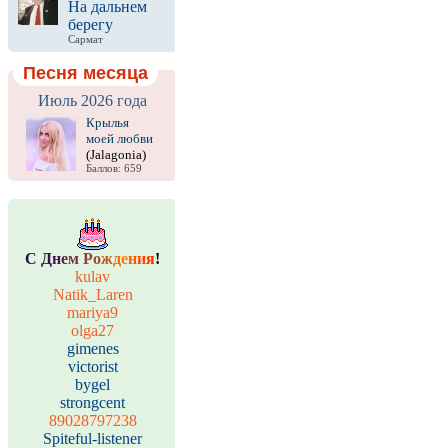
На дальнем
берегу
Сармат
Песня месяца
Июль 2026 года
Крылья
моей любви
(Jalagonia)
Баллов: 659
С
Д
н
е
м
Р
о
ж
д
е
н
и
я
!
kulav
Natik_Laren
mariya9
olga27
gimenes
victorist
bygel
strongcent
89028797238
Spiteful-listener