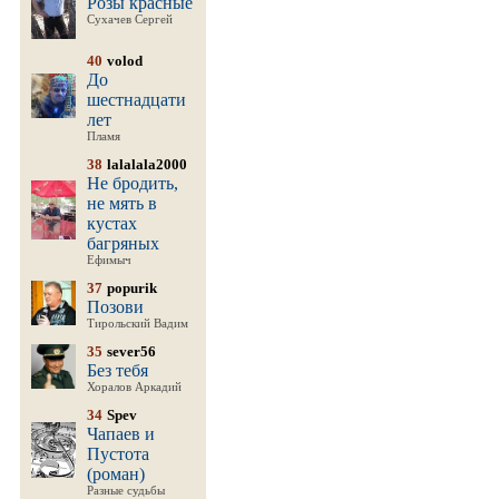
Розы красные
Сухачев Сергей
40
volod
До
шестнадцати
лет
Пламя
38
lalalala2000
Не бродить,
не мять в
кустах
багряных
Ефимыч
37
popurik
Позови
Тирольский Вадим
35
sever56
Без тебя
Хоралов Аркадий
34
Spev
Чапаев и
Пустота
(роман)
Разные судьбы