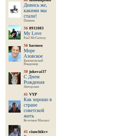
Дивись же,
какими мы
стали!
Пикник
56
8911083
My Love
Paul McCartney
56
barmen
Море
Азовское
Бажиновский
Владимир
50
jukovai37
С Днем
Рождения
Авторские
41
VYP
Как хорошо в
стране
советской
жить
Кочетков Михаил
41
ciunchikvv