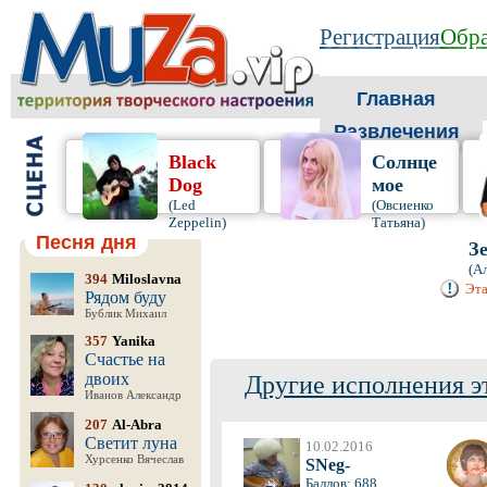
Регистрация
Обра
Главная
Развлечения
Black
Солнце
Dog
мое
(Led
(Овсиенко
Zeppelin)
Татьяна)
Песня дня
З
(А
394
Miloslavna
Эта
Рядом буду
Бублик Михаил
357
Yanika
Счастье на
двоих
Другие исполнения э
Иванов Александр
207
Al-Abra
Светит луна
10.02.2016
Хурсенко Вячеслав
SNeg-
Баллов: 688