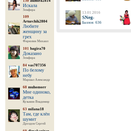
130
akmira2814
Искала
Земфира
13.01.2016
109
SNeg-
Arturchik2804
Баллов: 636
Любите
женщину за
грех
Фирюлин Михаил
101
bagira70
Доказано
Земфира
84
vas707356
По белому
небу
Маршал Александр
68
muhomorr
Мне одиноко,
детка
Кузьмин Владимир
63
milana18
Там, где клён
шумит
Дроздов Сергей
60
dimakapitan