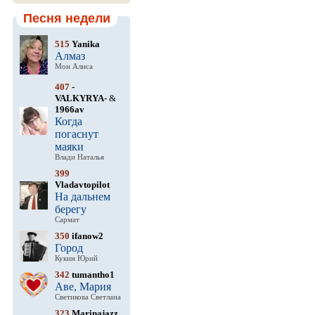
Песня недели
515
Yanika
Алмаз
Мон Алиса
407
-
VALKYRYA-
&
1966av
Когда
погаснут
маяки
Влади Наталья
399
Vladavtopilot
На дальнем
берегу
Сармат
350
ifanow2
Город
Кукин Юрий
342
tumantho1
Аве, Мария
Светикова Светлана
323
Marinajazz