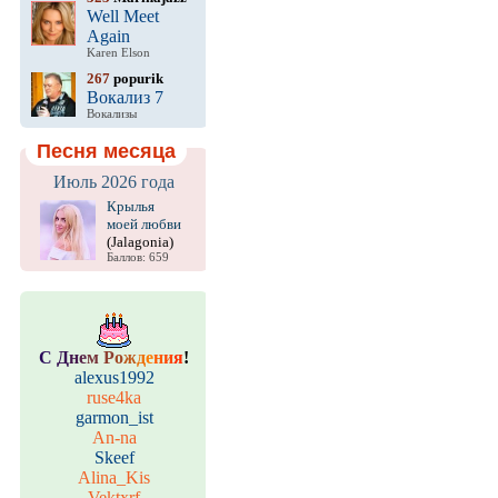
Well Meet
Again
Karen Elson
267
popurik
Вокализ 7
Вокализы
Песня месяца
Июль 2026 года
Крылья
моей любви
(Jalagonia)
Баллов: 659
С
Д
н
е
м
Р
о
ж
д
е
н
и
я
!
alexus1992
ruse4ka
garmon_ist
An-na
Skeef
Alina_Kis
Vektxrf