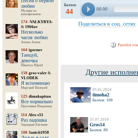
Песня о первой
Баллов:
любви
00:00
44
Музыка из
кинофильмов
174
-VALKYRYA-
Поделиться в соц. сетях
&
1966av
Несколько
часов любви
Апина Алена
Parodist от
164
igornov
Танцуй,
девочка
Шкитун Юрий
Другие исполне
158
gros-valer
&
VLODEK
Я вспоминаю
Марский Валерий
05.01.2024
timoha2
125
dimakapitan
Баллов: 109
Все нормально
Пресняков Владимир
114
Alex-s51
31.07.2019
Раз ладошка
Gros14
Зарицкая Евгения
Баллов: 89
108
Sanich1958
Дождь в саду