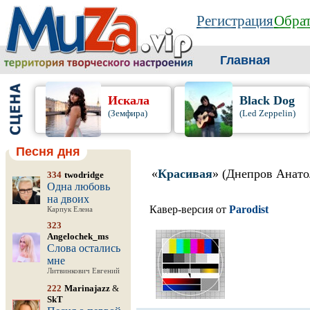
Регистрация
Обрат
Главная
Искала
Black Dog
(Земфира)
(Led Zeppelin)
Песня дня
«
Красивая
» (Днепров Анато
334
twodridge
Одна любовь
на двоих
Кавер-версия от
Parodist
Карпук Елена
323
Angelochek_ms
Слова остались
мне
Литвинкович Евгений
222
Marinajazz
&
SkT