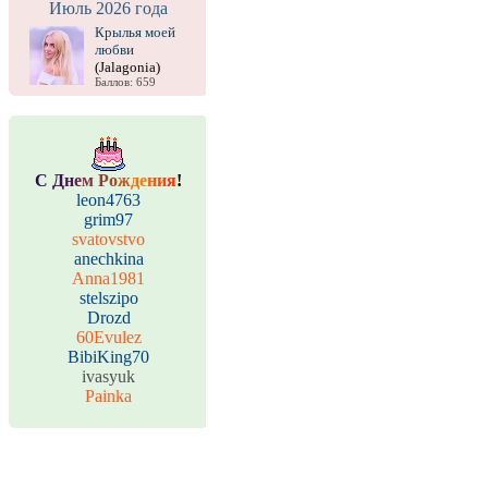
Июль 2026 года
Крылья моей
любви
(Jalagonia)
Баллов: 659
С
Д
н
е
м
Р
о
ж
д
е
н
и
я
!
leon4763
grim97
svatovstvo
anechkina
Anna1981
stelszipo
Drozd
60Evulez
BibiKing70
ivasyuk
Painka