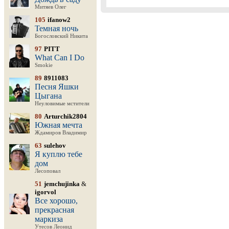
Митяев Олег
105
ifanow2
Темная ночь
Богословский Никита
97
PITT
What Can I Do
Smokie
89
8911083
Песня Яшки
Цыгана
Неуловимые мстители
80
Arturchik2804
Южная мечта
Ждамиров Владимир
63
sulehov
Я куплю тебе
дом
Лесоповал
51
jemchujinka
&
igorvol
Все хорошо,
прекрасная
маркиза
Утесов Леонид