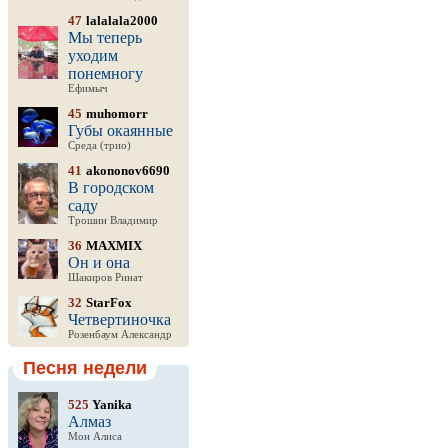
47
lalalala2000
Мы теперь
уходим
понемногу
Ефимыч
45
muhomorr
Губы окаянные
Среда (трио)
41
akononov6690
В городском
саду
Трошин Владимир
36
MAXMIX
Он и она
Шакиров Ринат
32
StarFox
Четвертиночка
Розенбаум Александр
Песня недели
525
Yanika
Алмаз
Мон Алиса