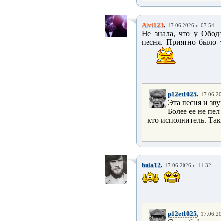
,
Alvi123
17.06.2026 г. 07:54
Не знала, что у Обод
песня. Приятно было 
,
p12et1025
17.06.20
Эта песня и зв
Более ее не пел
кто исполнитель. Так
,
bula12
17.06.2026 г. 11:32
,
p12et1025
17.06.20