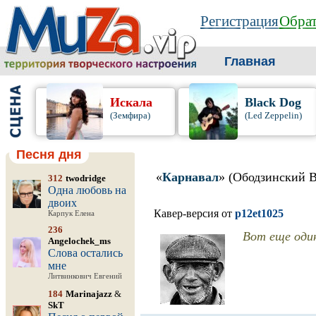
Регистрация
Обрат
Главная
Искала
Black Dog
(Земфира)
(Led Zeppelin)
Песня дня
«
Карнавал
» (Ободзинский 
312
twodridge
Одна любовь на
двоих
Кавер-версия от
p12et1025
Карпук Елена
236
Вот еще один
Angelochek_ms
Слова остались
мне
Литвинкович Евгений
184
Marinajazz
&
SkT