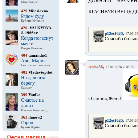
ДОБРОГО ВРЕМЕН
Мон Алиса
429
Miloslavna
КРАСИВУЮ ВЕЩЬ ДР
Рядом буду
Бублик Михаил
420
-VALKYRYA-
&
1966av
,
p12et1025
17.06.20
Когда погаснут
Спасибо больш
маяки
Влади Наталья
404
tumantho1
Аве, Мария
Светикова Светлана
,
irisha56
17.06.2026 г. 05:59
402
Vladavtopilot
На дальнем
берегу
Сармат
399
Yanika
Отлично,Женя!!
Счастье на
двоих
Иванов Александр
363
ifanow2
,
p12et1025
17.06.20
Город
Спасибо больш
Кукин Юрий
Песня месяца