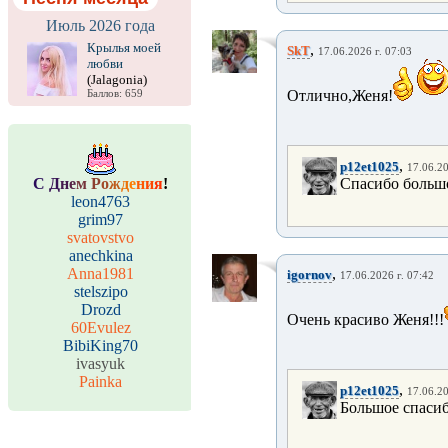
Июль 2026 года
Крылья моей
,
SkT
17.06.2026 г. 07:03
любви
(Jalagonia)
Отлично,Женя!
Баллов: 659
,
p12et1025
17.06.20
С
Д
н
е
м
Р
о
ж
д
е
н
и
я
!
Спасибо большо
leon4763
grim97
svatovstvo
anechkina
Anna1981
,
igornov
17.06.2026 г. 07:42
stelszipo
Drozd
Очень красиво Женя!!!
60Evulez
BibiKing70
ivasyuk
Painka
,
p12et1025
17.06.20
Большое спасиб