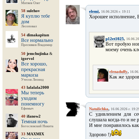
Митяев Олег
58
sulehov
,
elemi
16.06.2026 г. 19:11
Я куплю тебе
Хорошее исполнение, 
дом
Лесоповал
54
dimakapitan
,
p12et1025
16.06.20
Все нормально
Вот пробую нов
Пресняков Владимир
моему очень кл
50
jemchujinka
&
igorvol
Все хорошо,
прекрасная
,
elenaduffy
16.06
маркиза
Как же здоров
Утесов Леонид
43
lalalala2000
Мы теперь
уходим
понемногу
,
Natulichka
Ефимыч
16.06.2026 г. 19:2
С удивлением для се
40
ifanow2
слушала когда-то и не ра
Темная ночь
И мне понравилось как
Богословский Никита
33
MAXMIX
Здорово !)