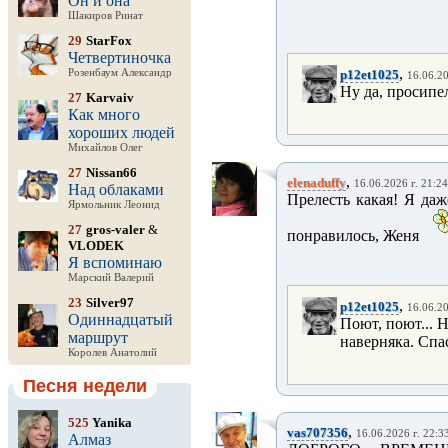
Он и она
Шакиров Ринат
29
StarFox
Четвертиночка
,
Розенбаум Александр
p12et1025
16.06.20
Ну да, просипел
27
Karvaiv
Как много
хороших людей
Михайлов Олег
27
Nissan66
,
elenaduffy
16.06.2026 г. 21:24
Над облаками
Прелесть какая! Я даж
Ярмольник Леонид
27
gros-valer
&
понравилось, Женя
VLODEK
Я вспоминаю
Марский Валерий
23
Silver97
,
p12et1025
16.06.20
Одиннадцатый
Поют, поют... Н
маршрут
наверняка. Спас
Королев Анатолий
Песня недели
525
Yanika
,
vas707356
16.06.2026 г. 22:3
Алмаз