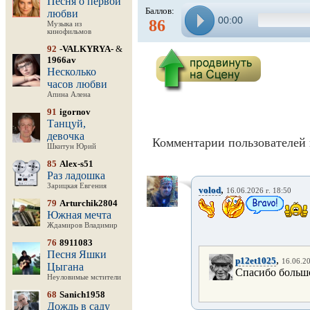
Песня о первой
Баллов:
любви
00:00
86
Музыка из
кинофильмов
92
-VALKYRYA-
&
1966av
Несколько
часов любви
Апина Алена
91
igornov
Танцуй,
девочка
Комментарии пользователей 
Шкитун Юрий
85
Alex-s51
Раз ладошка
Зарицкая Евгения
,
volod
16.06.2026 г. 18:50
79
Arturchik2804
Южная мечта
Ждамиров Владимир
76
8911083
Песня Яшки
,
p12et1025
16.06.20
Цыгана
Спасибо больш
Неуловимые мстители
68
Sanich1958
Дождь в саду