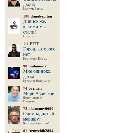
двоих
Карпук Елена
188
dimakapitan
Дивись же,
какими мы
стали!
Пикник
111
PITT
Город, которого
нет
Корнелюк Игорь
90
muhomorr
Мне одиноко,
детка
Кузьмин Владимир
74
barmen
Море Азовское
Бажиновский
Владимир
72
akononov6690
Одиннадцатый
маршрут
Королев Анатолий
61
Arturchik2804