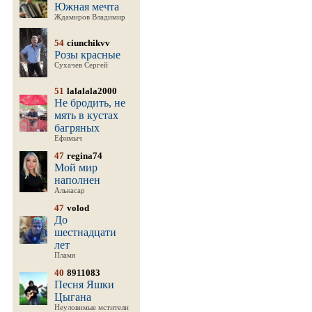
Южная мечта
Ждамиров Владимир
54
ciunchikvv
Розы красные
Сухачев Сергей
51
lalalala2000
Не бродить, не
мять в кустах
багряных
Ефимыч
47
regina74
Мой мир
наполнен
Алькасар
47
volod
До
шестнадцати
лет
Пламя
40
8911083
Песня Яшки
Цыгана
Неуловимые мстители