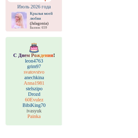
Июль 2026 года
Крылья моей
любви
(Jalagonia)
Баллов: 659
С
Д
н
е
м
Р
о
ж
д
е
н
и
я
!
leon4763
grim97
svatovstvo
anechkina
Anna1981
stelszipo
Drozd
60Evulez
BibiKing70
ivasyuk
Painka