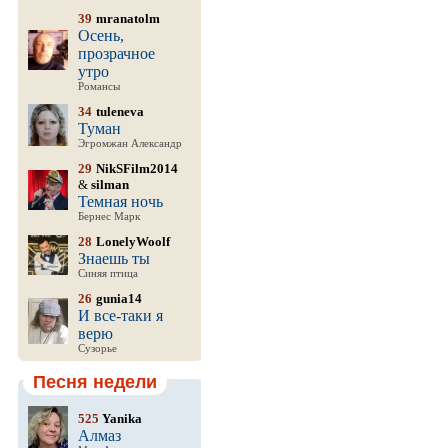
39
mranatolm
Осень,
прозрачное
утро
Романсы
34
tuleneva
Туман
Эгромжан Александр
29
NikSFilm2014
&
silman
Темная ночь
Бернес Марк
28
LonelyWoolf
Знаешь ты
Синяя птица
26
gunia14
И все-таки я
верю
Сузорье
Песня недели
525
Yanika
Алмаз