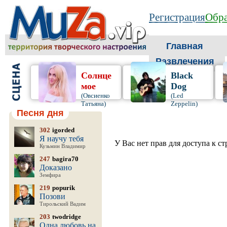
Регистрация
Обра
Главная
Развлечения
Солнце
Black
мое
Dog
(Овсиенко
(Led
Татьяна)
Zeppelin)
Песня дня
302
igorded
Я научу тебя
У Вас нет прав для доступа к с
Кузьмин Владимир
247
bagira70
Доказано
Земфира
219
popurik
Позови
Тирольский Вадим
203
twodridge
Одна любовь на