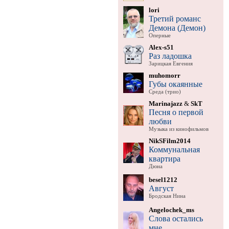
lori
Третий романс
Демона (Демон)
Оперные
Alex-s51
Раз ладошка
Зарицкая Евгения
muhomorr
Губы окаянные
Среда (трио)
Marinajazz
&
SkT
Песня о первой
любви
Музыка из кинофильмов
NikSFilm2014
Коммунальная
квартира
Дюна
besel1212
Август
Бродская Нина
Angelochek_ms
Слова остались
мне