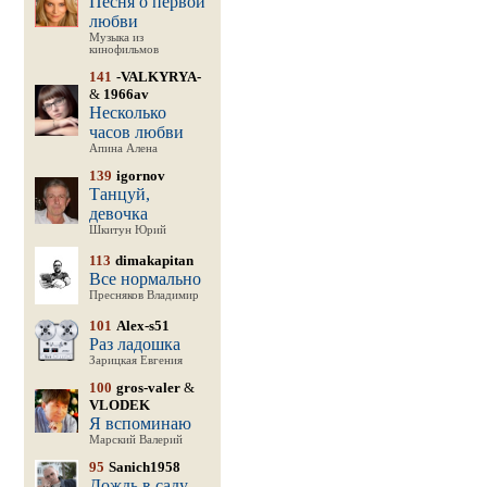
Песня о первой
любви
Музыка из
кинофильмов
141
-VALKYRYA-
&
1966av
Несколько
часов любви
Апина Алена
139
igornov
Танцуй,
девочка
Шкитун Юрий
113
dimakapitan
Все нормально
Пресняков Владимир
101
Alex-s51
Раз ладошка
Зарицкая Евгения
100
gros-valer
&
VLODEK
Я вспоминаю
Марский Валерий
95
Sanich1958
Дождь в саду