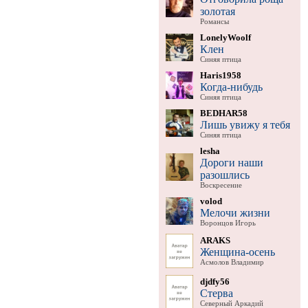
золотая
Романсы
LonelyWoolf
Клен
Синяя птица
Haris1958
Когда-нибудь
Синяя птица
BEDHAR58
Лишь увижу я тебя
Синяя птица
lesha
Дороги наши
разошлись
Воскресение
volod
Мелочи жизни
Воронцов Игорь
ARAKS
Женщина-осень
Асмолов Владимир
djdfy56
Стерва
Северный Аркадий