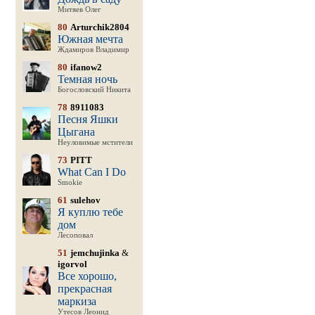
Митяев Олег
80
Arturchik2804
Южная мечта
Ждамиров Владимир
80
ifanow2
Темная ночь
Богословский Никита
78
8911083
Песня Яшки
Цыгана
Неуловимые мстители
73
PITT
What Can I Do
Smokie
61
sulehov
Я куплю тебе
дом
Лесоповал
51
jemchujinka
&
igorvol
Все хорошо,
прекрасная
маркиза
Утесов Леонид