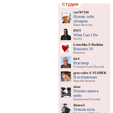
Студия
vas707356
Назову тебя
облаком
Быков Вячеслав
PITT
What Can I Do
Smokie
Lenochka
&
Dashina
Вокализ 10
Вокализы
kir4
Разговор
Соловьев-Седой Василий
gros-valer
&
VLODEK
Я вспоминаю
Марский Валерий
alsar
Позови меня в
небо
Кемеровский Евгений
ifanow2
Темная ночь