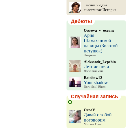
Тысяча и одна
счастливая История
Дебюты
Ostrova_v_oceane
Ария
Шамаханской
царицы (Золотой
петушок)
Оперные
Aleksandr_Lepehin
Летние ночи
Ласковый май
Rainbow12
Your shadow
Dark Soul Blues
Случайная запись
OrnaV
Давай с тобой
поговорим
Митяев Олег