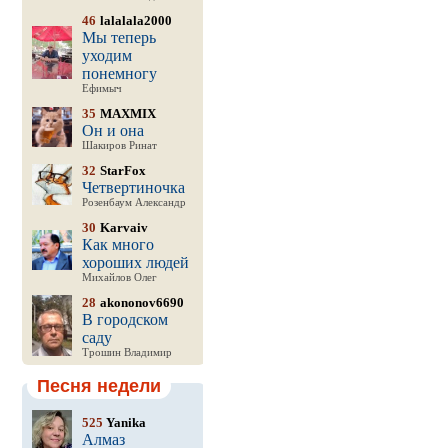
46
lalalala2000
Мы теперь
уходим
понемногу
Ефимыч
35
MAXMIX
Он и она
Шакиров Ринат
32
StarFox
Четвертиночка
Розенбаум Александр
30
Karvaiv
Как много
хороших людей
Михайлов Олег
28
akononov6690
В городском
саду
Трошин Владимир
Песня недели
525
Yanika
Алмаз