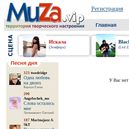
Регистрация
Главная
Искала
Blac
(Земфира)
(Led Z
Песня дня
323
twodridge
Одна любовь
У Вас нет
на двоих
Карпук Елена
290
Angelochek_ms
Слова остались
мне
Литвинкович Евгений
187
Marinajazz
&
SkT