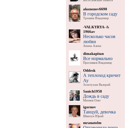
Богословский Никита
akononov6690
В городском саду
Трошин Владимир
-VALKYRYA-
&
1966av
Несколько часов
любви
Апина Алена
dimakapitan
Все нормально
Пресняков Владимир
Otblesk
А теплоход кричит
Ау
Золотухин Валерий
Sanich1958
Дождь в саду
Митяев Олег
igornov
Танцуй, девочка
Шкитун Юрий
mranatolm
Отговорила роща