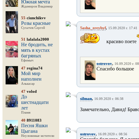
Южная мечта
Ждамиров Владимир
55
ciunchikvv
Розы красные
,
Sasha_zreybyf
Сухачев Сергей
15.09.2020 г. 17:41
51
lalalala2000
красиво поете
Не бродить, не
мять в кустах
багряных
Ефимыч
,
ostrovov
16.09.2020 г. 0
47
regina74
Спасибо большое
Мой мир
наполнен
Алькасар
47
volod
До
,
silman
16.09.2020 г. 06:38
шестнадцати
лет
Замечательно, Давид! Браво
Пламя
40
8911083
Песня Яшки
Цыгана
,
ostrovov
16.09.2020 г. 08:56
Неуловимые мстители