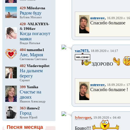
429
Miloslavna
Рядом буду
,
Бублик Михаил
ostrovov
16.09.2020 г. 1
Спасибо большое
420
-VALKYRYA-
&
1966av
Когда погаснут
маяки
Влади Наталья
404
tumantho1
,
vas7073
18.09.2020 г. 14:17
Аве, Мария
Светикова Светлана
ЗДОРОВО
402
Vladavtopilot
На дальнем
берегу
Сармат
,
ostrovov
18.09.2020 г. 1
399
Yanika
Спасибо большое !
Счастье на
двоих
Иванов Александр
363
ifanow2
Город
,
lybovqpet
Кукин Юрий
19.09.2020 г. 04:40
Песня месяца
Браво!!!