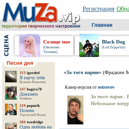
Регистрация
Обра
Главная
Солнце мое
Black Dog
(Овсиенко
(Led Zeppelin)
Татьяна)
Песня дня
«
За того парня
» (Фрадкин 
313
igorded
Я научу тебя
Кузьмин Владимир
Кавер-версия от
ostrovov
247
bagira70
Доказано
За того парня , В
Земфира
Небольшое попурр
219
popurik
Позови
Тирольский Вадим
204
twodridge
Одна любовь на