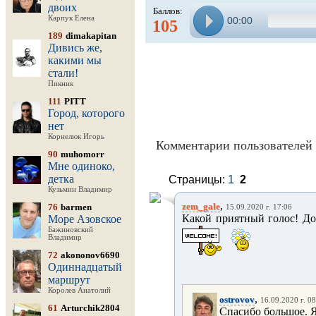
двоих
Баллов:
Карпук Елена
00:00
105
189
dimakapitan
Дивись же,
какими мы
стали!
Пикник
111
PITT
Город, которого
нет
Корнелюк Игорь
Комментарии пользователей 
90
muhomorr
Мне одиноко,
детка
Страницы:
1
2
Кузьмин Владимир
,
zem_gale
76
barmen
15.09.2020 г. 17:06
Какой приятный голос! Д
Море Азовское
Бажиновский
Владимир
72
akononov6690
Одиннадцатый
маршрут
Королев Анатолий
,
ostrovov
16.09.2020 г. 0
61
Arturchik2804
Спасибо большое. 