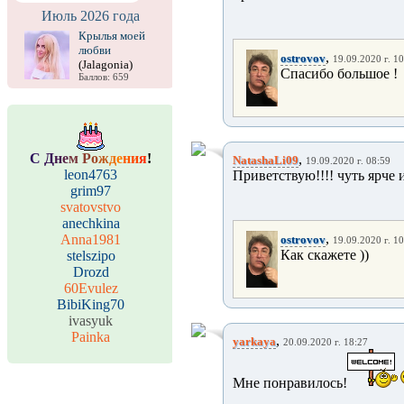
Июль 2026 года
Крылья моей
любви
,
ostrovov
19.09.2020 г. 1
(Jalagonia)
Спасибо большое !
Баллов: 659
С
Д
н
е
м
Р
о
ж
д
е
н
и
я
!
,
NatashaLi09
19.09.2020 г. 08:59
leon4763
Приветствую!!!! чуть ярче и
grim97
svatovstvo
anechkina
,
Anna1981
ostrovov
19.09.2020 г. 1
Как скажете ))
stelszipo
Drozd
60Evulez
BibiKing70
ivasyuk
Painka
,
yarkaya
20.09.2020 г. 18:27
Мне понравилось!