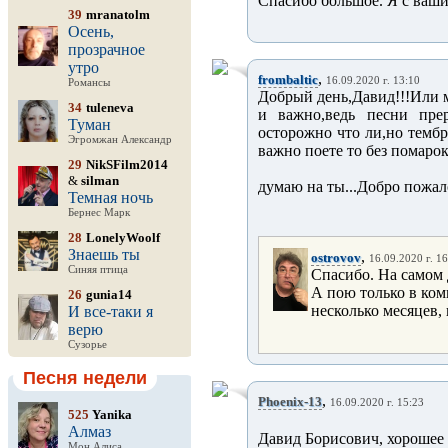
Спасибо большое. Я с ваши
39
mranatolm
Осень,
прозрачное
утро
,
frombaltic
16.09.2020 г. 13:10
Романсы
Добрый день,Давид!!!Или м
34
tuleneva
и важно,ведь песни прер
Туман
осторожно что ли,но тембр
Эгромжан Александр
важно поете то без помарок
29
NikSFilm2014
&
silman
думаю на ты...Добро пожал
Темная ночь
Бернес Марк
28
LonelyWoolf
Знаешь ты
,
ostrovov
16.09.2020 г. 1
Синяя птица
Спасибо. На самом д
А пою только в ком
26
gunia14
несколько месяцев, и
И все-таки я
верю
Сузорье
Песня недели
,
Phoenix-13
16.09.2020 г. 15:23
525
Yanika
Алмаз
Давид Борисович, хорошее
Мон Алиса