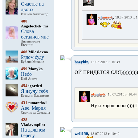
Счастье на
двоих
Иванов Александр
,
olunia-k
18.07.2013 г. 
480
Angelochek_ms
Слова
остались мне
Литвинкович
Евгений
466
Miloslavna
Рядом буду
,
bazykin
Бублик Михаил
18.07.2013 г. 10:39
459
Manyka
ОЙ ПРИДЕТСЯ ОЛЯ)))))))))))))))))))
Небо
Цой Анита
454
igorded
Я научу тебя
,
olunia-k
18.07.2013 г. 10:44
Кузьмин Владимир
431
tumantho1
Ну и хорошооооо)))) 
Аве, Мария
Светикова Светлана
428
Vladavtopilot
На дальнем
,
well150
18.07.2013 г. 10:49
берегу