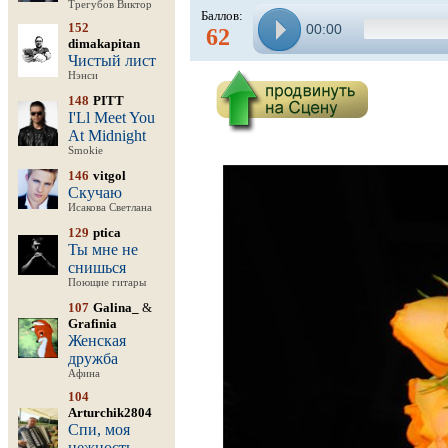
Трегубов Виктор
Баллов:
152
00:00
62
dimakapitan
Чистый лист
Нэнси
148
PITT
I'Ll Meet You
At Midnight
Smokie
146
vitgol
Скучаю
Исакова Светлана
129
ptica
Ты мне не
снишься
Поющие гитары
107
Galina_
&
Grafinia
Женская
дружба
Афина
104
Arturchik2804
Спи, моя
нежность