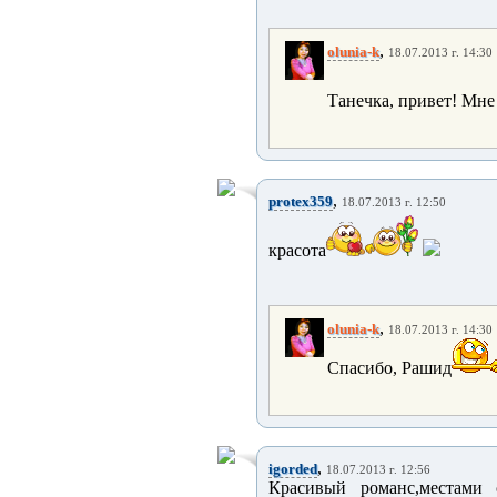
,
olunia-k
18.07.2013 г. 14:30
Танечка, привет! Мн
,
protex359
18.07.2013 г. 12:50
красота
,
olunia-k
18.07.2013 г. 14:30
Спасибо, Рашид
,
igorded
18.07.2013 г. 12:56
Красивый романс,местами 