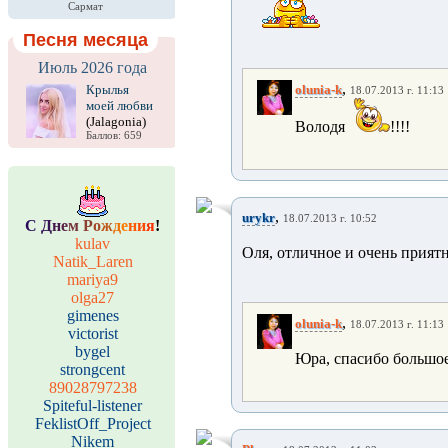
Сармат
Песня месяца
Июль 2026 года
,
Крылья
olunia-k
18.07.2013 г. 11:13
моей любви
(Jalagonia)
Володя
!!!!
Баллов: 659
,
urykr
18.07.2013 г. 10:52
С
Д
н
е
м
Р
о
ж
д
е
н
и
я
!
kulav
Оля, отличное и очень прият
Natik_Laren
mariya9
olga27
gimenes
,
olunia-k
18.07.2013 г. 11:13
victorist
bygel
Юра, спасибо большо
strongcent
89028797238
Spiteful-listener
FeklistOff_Project
Nikem