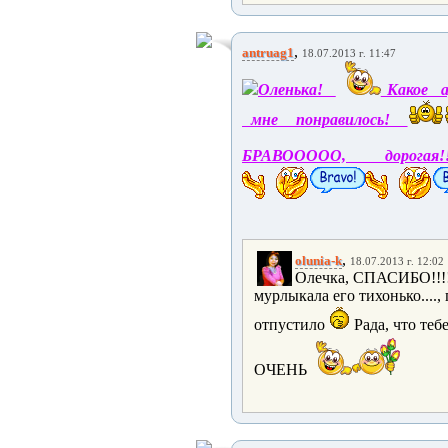
,
antruag1
18.07.2013 г. 11:47
Оленька!
Какое а
мне понравилось!
БРАВООООО, дорогая!
,
olunia-k
18.07.2013 г. 12:02
Олечка, СПАСИБО!!!!!
мурлыкала его тихонько...., 
отпустило
Рада, что тебе 
ОЧЕНЬ