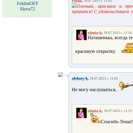
,
Plana
18.07.2013 г. 11:03
FeklistOFF
Оленька, красивое и про
Slava72
нравится! С удовольствием п
,
olunia-k
18.07.2013 г. 11:14
Наташенька, всегда те
красивую открытку
,
aleksey-k
18.07.2013 г. 11:03
Не могу наслушаться..
,
olunia-k
18.07.2013 г. 11:15
Спасибо Леша!!