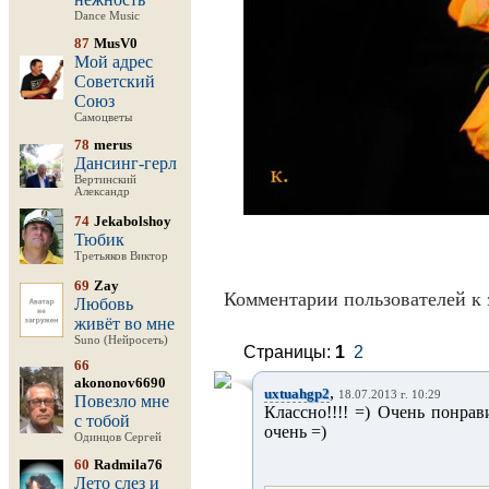
Dance Music
87
MusV0
Мой адрес
Советский
Союз
Самоцветы
78
merus
Дансинг-герл
Вертинский
Александр
74
Jekabolshoy
Тюбик
Третьяков Виктор
69
Zay
Комментарии пользователей к 
Любовь
живёт во мне
Suno (Нейросеть)
Страницы:
1
2
66
akononov6690
,
uxtuahgp2
18.07.2013 г. 10:29
Повезло мне
Классно!!!! =) Очень понрав
с тобой
очень =)
Одинцов Сергей
60
Radmila76
Лето слез и