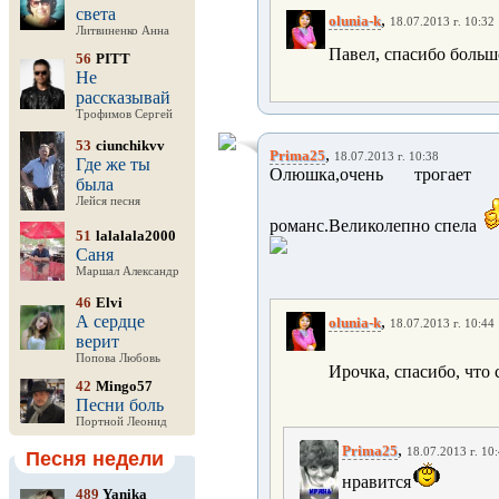
света
,
olunia-k
18.07.2013 г. 10:32
Литвиненко Анна
Павел, спасибо больш
56
PITT
Не
рассказывай
Трофимов Сергей
53
ciunchikvv
,
Prima25
18.07.2013 г. 10:38
Где же ты
Олюшка,очень трогае
была
Лейся песня
романс.Великолепно спела
51
lalalala2000
Саня
Маршал Александр
46
Elvi
А сердце
,
olunia-k
18.07.2013 г. 10:44
верит
Попова Любовь
Ирочка, спасибо, что
42
Mingo57
Песни боль
Портной Леонид
,
Prima25
18.07.2013 г. 10
Песня недели
нравится
489
Yanika